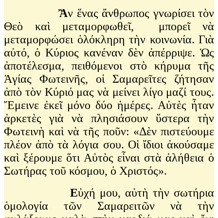
Ἂ
ν ἕνας ἄνθρωπος γνωρίσει τὸν
Θεὸ καὶ μεταμορφωθεῖ, μπορεῖ νὰ
μεταμορφώσει ὁλόκληρη τὴν κοινωνία. Γιὰ
αὐτό, ὁ Κύριος κανέναν δὲν ἀπέρριψε. Ὡς
ἀποτέλεσμα, πειθόμενοι στὸ κήρυμα τῆς
Ἁγίας Φωτεινῆς, οἱ Σαμαρεῖτες ζήτησαν
ἀπὸ τὸν Κύριό μας νὰ μείνει λίγο μαζί τους.
Ἔμεινε ἐκεῖ μόνο δύο ἡμέρες. Αὐτὲς ἦταν
ἀρκετὲς γιὰ νὰ πλησιάσουν ὕστερα τὴν
Φωτεινὴ καὶ νὰ τῆς ποῦν: «Δὲν πιστεύουμε
πλέον ἀπὸ τὰ λόγια σου. Οἱ ἴδιοι ἀκούσαμε
καὶ ξέρουμε ὅτι Αὐτὸς εἶναι στὰ ἀλήθεια ὁ
Σωτήρας τοῦ κόσμου, ὁ Χριστός».
Ε
ὐχή μου, αὐτὴ τὴν σωτήρια
ὁμολογία τῶν Σαμαρειτῶν νὰ τὴν