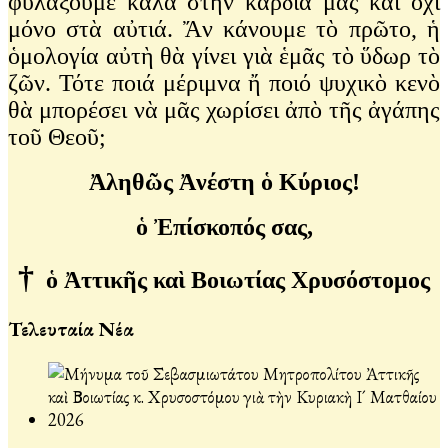
φυλάξουμε καλὰ στὴν καρδιά μας καὶ ὄχι
μόνο στὰ αὐτιά. Ἄν κάνουμε τὸ πρῶτο, ἡ
ὁμολογία αὐτὴ θὰ γίνει γιὰ ἑμᾶς τὸ ὕδωρ τὸ
ζῶν. Τότε ποιά μέριμνα ἤ ποιό ψυχικὸ κενὸ
θὰ μπορέσει νὰ μᾶς χωρίσει ἀπὸ τῆς ἀγάπης
τοῦ Θεοῦ;
Ἀληθῶς Ἀνέστη ὁ Κύριος!
ὁ Ἐπίσκοπός σας,
†
ὁ Ἀττικῆς καὶ Βοιωτίας Χρυσόστομος
Τελευταία Νέα