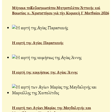
Μήνυμα τοῦ Σεβασμιωτάτου Μητροπολίτου Ἀττικῆς καὶ
Βοιωτίας κ. Χρυσοστόμου γιὰ τὴν Κυριακὴ Ι´ Ματθαίου 2026
Η εορτή της Αγίας Παρασκευής
Η εορτή της κοιμήσεως της Αγίας Άννης
Η εορτή των Αγίων Μαρίας της Μαγδαληνής και