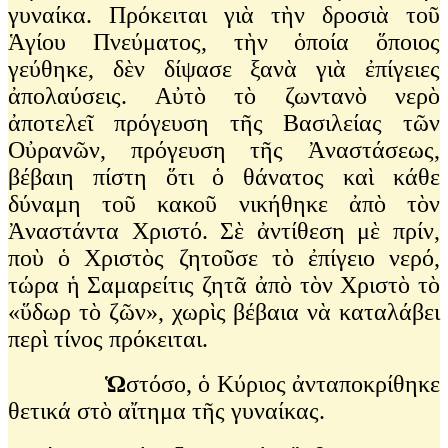
γυναίκα. Πρόκειται γιὰ τὴν δροσιὰ τοῦ
Ἁγίου Πνεύματος, τὴν ὁποία ὅποιος
γεύθηκε, δὲν δίψασε ξανὰ γιὰ ἐπίγειες
ἀπολαύσεις. Αὐτὸ τὸ ζωντανὸ νερὸ
ἀποτελεῖ πρόγευση τῆς Βασιλείας τῶν
Οὐρανῶν, πρόγευση τῆς Ἀναστάσεως,
βέβαιη πίστη ὅτι ὁ θάνατος καὶ κάθε
δύναμη τοῦ κακοῦ νικήθηκε ἀπὸ τὸν
Ἀναστάντα Χριστό. Σὲ ἀντίθεση μὲ πρίν,
ποὺ ὁ Χριστὸς ζητοῦσε τὸ ἐπίγειο νερό,
τώρα ἡ Σαμαρείτις ζητᾶ ἀπὸ τὸν Χριστὸ τὸ
«ὕδωρ τὸ ζῶν», χωρὶς βέβαια νὰ καταλάβει
περὶ τίνος πρόκειται.
Ὡ
στόσο, ὁ Κύριος ἀνταποκρίθηκε
θετικά στὸ αἴτημα τῆς γυναίκας.