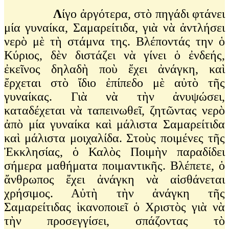
Λ
ίγο ἀργότερα, στὸ πηγάδι φτάνει
μία γυναίκα, Σαμαρείτιδα, γιὰ νὰ ἀντλήσει
νερὸ μὲ τὴ στάμνα της. Βλέποντάς την ὁ
Κύριος, δὲν διστάζει νὰ γίνει ὁ ἐνδεής,
ἐκεῖνος δηλαδὴ ποὺ ἔχει ἀνάγκη, καὶ
ἔρχεται στὸ ἴδιο ἐπίπεδο μὲ αὐτὸ τῆς
γυναίκας. Γιὰ νὰ τὴν ἀνυψώσει,
καταδέχεται νὰ ταπεινωθεῖ, ζητῶντας νερὸ
ἀπὸ μία γυναίκα καὶ μάλιστα Σαμαρείτιδα
καὶ μάλιστα μοιχαλίδα. Στοὺς ποιμένες τῆς
Ἐκκλησίας, ὁ Καλὸς Ποιμὴν παραδίδει
σήμερα μαθήματα ποιμαντικῆς. Βλέπετε, ὁ
ἄνθρωπος ἔχει ἀνάγκη νὰ αἰσθάνεται
χρήσιμος. Αὐτὴ τὴν ἀνάγκη τῆς
Σαμαρείτιδας ἱκανοποιεῖ ὁ Χριστὸς γιὰ νὰ
τὴν προσεγγίσει, σπάζοντας τὸ