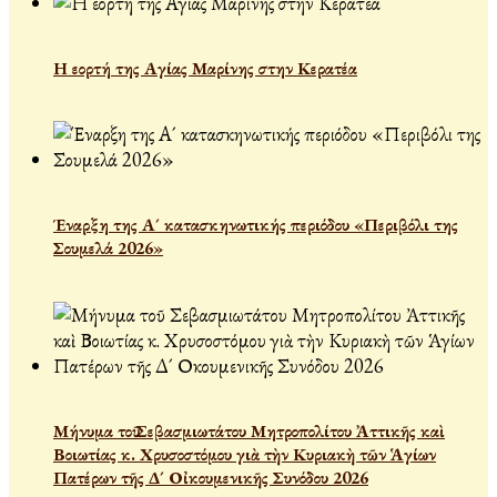
Η εορτή της Αγίας Μαρίνης στην Κερατέα
Έναρξη της Α´ κατασκηνωτικής περιόδου «Περιβόλι της
Σουμελά 2026»
Μήνυμα τοῦ Σεβασμιωτάτου Μητροπολίτου Ἀττικῆς καὶ
Βοιωτίας κ. Χρυσοστόμου γιὰ τὴν Κυριακὴ τῶν Ἁγίων
Πατέρων τῆς Δ´ Οἰκουμενικῆς Συνόδου 2026