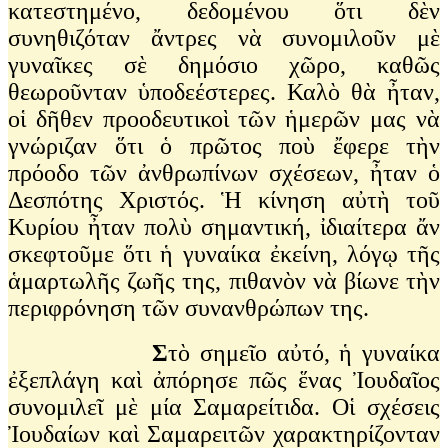
κατεστημένο, δεδομένου ὅτι δὲν
συνηθιζόταν ἄντρες νὰ συνομιλοῦν μὲ
γυναῖκες σὲ δημόσιο χῶρο, καθῶς
θεωροῦνταν ὑποδεέστερες. Καλὸ θὰ ἦταν,
οἱ δῆθεν προοδευτικοὶ τῶν ἡμερῶν μας νὰ
γνώριζαν ὅτι ὁ πρῶτος ποὺ ἔφερε τὴν
πρόοδο τῶν ἀνθρωπίνων σχέσεων, ἦταν ὁ
Δεσπότης Χριστός. Ἡ κίνηση αὐτὴ τοῦ
Κυρίου ἦταν πολὺ σημαντική, ἰδιαίτερα ἄν
σκεφτοῦμε ὅτι ἡ γυναίκα ἐκείνη, λόγῳ τῆς
ἁμαρτωλῆς ζωῆς της, πιθανὸν νὰ βίωνε τὴν
περιφρόνηση τῶν συνανθρώπων της.
Σ
τὸ σημεῖο αὐτό, ἡ γυναίκα
ἐξεπλάγη καὶ ἀπόρησε πῶς ἕνας Ἰουδαῖος
συνομιλεῖ μὲ μία Σαμαρείτιδα. Οἱ σχέσεις
Ἰουδαίων καὶ Σαμαρειτῶν χαρακτηρίζονταν