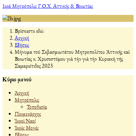
Ιερά Μητρόπολις Γ.Ο.Χ. Αττικής & Βοιωτίας
Βρίσκεστε εδώ:
Αρχική
Εἰδήσεις
Μήνυμα τοῦ Σεβασμιωτάτου Μητροπολίτου Ἀττικῆς καὶ
Βοιωτίας κ. Χρυσοστόμου γιὰ τὴν γιὰ τὴν Κυριακὴ τῆς
Σαμαρείτιδος 2023
Κύριο μενού
Ἀρχική
Μητρόπολις
Τοποθεσία
Ποιμενάρχης
Ἱεροὶ Ναοί
Ἱερὲς Μονές
Εἰδήσεις