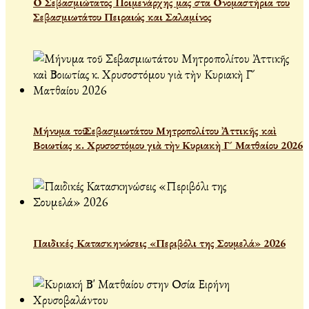
Ο Σεβασμιώτατος Ποιμενάρχης μας στα Ονομαστήρια του
Σεβασμιωτάτου Πειραιώς και Σαλαμίνος
Μήνυμα τοῦ Σεβασμιωτάτου Μητροπολίτου Ἀττικῆς καὶ
Βοιωτίας κ. Χρυσοστόμου γιὰ τὴν Κυριακὴ Γ´ Ματθαίου 2026
Παιδικές Κατασκηνώσεις «Περιβόλι της Σουμελά» 2026