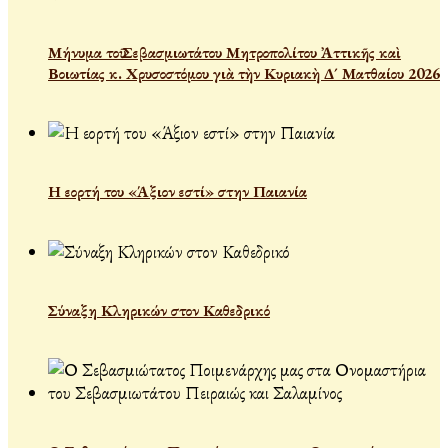
Μήνυμα τοῦ Σεβασμιωτάτου Μητροπολίτου Ἀττικῆς καὶ
Βοιωτίας κ. Χρυσοστόμου γιὰ τὴν Κυριακὴ Δ´ Ματθαίου 2026
Η εορτή του «Άξιον εστί» στην Παιανία
Σύναξη Κληρικών στον Καθεδρικό