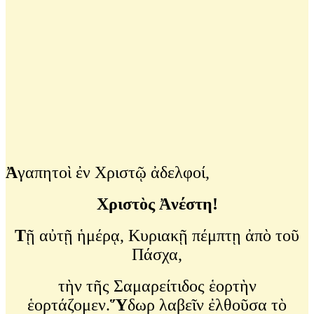
Ἀ
γαπητοὶ ἐν Χριστῷ ἀδελφοί,
Χριστὸς Ἀνέστη!
Τ
ῇ αὐτῇ ἡμέρᾳ, Κυριακῇ πέμπτῃ ἀπὸ τοῦ
Πάσχα,
τὴν τῆς Σαμαρείτιδος ἑορτὴν
ἑορτάζομεν.
Ὕ
δωρ λαβεῖν ἐλθοῦσα τὸ