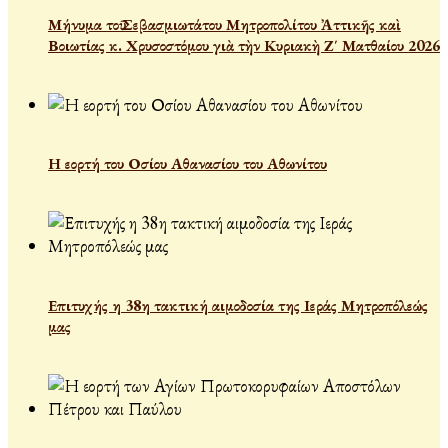
Μήνυμα τοῦ Σεβασμιωτάτου Μητροπολίτου Ἀττικῆς καὶ
Βοιωτίας κ. Χρυσοστόμου γιὰ τὴν Κυριακὴ Ζ΄ Ματθαίου 2026
Η εορτή του Οσίου Αθανασίου του Αθωνίτου
Επιτυχής η 38η τακτική αιμοδοσία της Ιεράς Μητροπόλεώς
μας