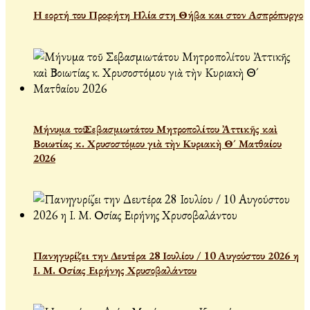
Η εορτή του Προφήτη Ηλία στη Θήβα και στον Ασπρόπυργο
Μήνυμα τοῦ Σεβασμιωτάτου Μητροπολίτου Ἀττικῆς καὶ
Βοιωτίας κ. Χρυσοστόμου γιὰ τὴν Κυριακὴ Θ´ Ματθαίου
2026
Πανηγυρίζει την Δευτέρα 28 Ιουλίου / 10 Αυγούστου 2026 η
Ι. Μ. Οσίας Ειρήνης Χρυσοβαλάντου