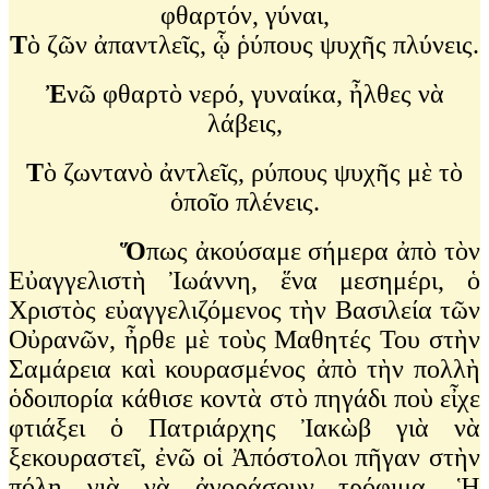
φθαρτόν, γύναι,
Τ
ὸ ζῶν ἀπαντλεῖς, ᾧ ῥύπους ψυχῆς πλύνεις.
Ἐ
νῶ φθαρτὸ νερό, γυναίκα, ἦλθες νὰ
λάβεις,
Τ
ὸ ζωντανὸ ἀντλεῖς, ρύπους ψυχῆς μὲ τὸ
ὁποῖο πλένεις.
Ὅ
πως ἀκούσαμε σήμερα ἀπὸ τὸν
Εὐαγγελιστὴ Ἰωάννη, ἕνα μεσημέρι, ὁ
Χριστὸς εὐαγγελιζόμενος τὴν Βασιλεία τῶν
Οὐρανῶν, ἦρθε μὲ τοὺς Μαθητές Του στὴν
Σαμάρεια καὶ κουρασμένος ἀπὸ τὴν πολλὴ
ὁδοιπορία κάθισε κοντὰ στὸ πηγάδι ποὺ εἶχε
φτιάξει ὁ Πατριάρχης Ἰακὼβ γιὰ νὰ
ξεκουραστεῖ, ἐνῶ οἱ Ἀπόστολοι πῆγαν στὴν
πόλη γιὰ νὰ ἀγοράσουν τρόφιμα. Ἡ