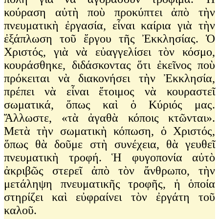
κούραση αὐτὴ ποὺ προκύπτει ἀπὸ τὴν
πνευματικὴ ἐργασία, εἶναι καίρια γιὰ τὴν
ἐξάπλωση τοῦ ἔργου τῆς Ἐκκλησίας. Ὁ
Χριστός, γιὰ νὰ εὐαγγελίσει τὸν κόσμο,
κουράσθηκε, διδάσκοντας ὅτι ἐκεῖνος ποὺ
πρόκειται νὰ διακονήσει τὴν Ἐκκλησία,
πρέπει νὰ εἶναι ἔτοιμος νὰ κουραστεῖ
σωματικά, ὅπως καὶ ὁ Κύριός μας.
Ἄλλωστε, «τὰ ἀγαθὰ κόποις κτῶνται».
Μετὰ τὴν σωματικὴ κόπωση, ὁ Χριστός,
ὅπως θὰ δοῦμε στὴ συνέχεια, θὰ γευθεῖ
πνευματικὴ τροφή. Ἡ φυγοπονία αὐτὸ
ἀκριβῶς στερεῖ ἀπὸ τὸν ἄνθρωπο, τὴν
μετάληψη πνευματικῆς τροφῆς, ἡ ὁποία
στηρίζει καὶ εὐφραίνει τὸν ἐργάτη τοῦ
καλοῦ.