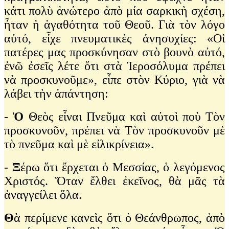
κάτι πολὺ ἀνώτερο ἀπὸ μία σαρκικὴ σχέση,
ἦταν ἡ ἀγαθότητα τοῦ Θεοῦ. Γιὰ τὸν λόγο
αὐτό, εἶχε πνευματικὲς ἀνησυχίες: «Οἱ
πατέρες μας προσκύνησαν στὸ βουνὸ αὐτό,
ἐνῶ ἐσεῖς λέτε ὅτι στὰ Ἱεροσόλυμα πρέπει
νὰ προσκυνοῦμε», εἶπε στὸν Κύριο, γιὰ νὰ
λάβει τὴν ἀπάντηση:
-
Ὁ
Θεὸς εἶναι Πνεῦμα καὶ αὐτοὶ ποὺ Τὸν
προσκυνοῦν, πρέπει νὰ Τὸν προσκυνοῦν μὲ
τὸ πνεῦμα καὶ μὲ εἰλικρίνεια».
-
Ξ
έρω ὅτι ἔρχεται ὁ Μεσσίας, ὁ λεγόμενος
Χριστός. Ὅταν ἔλθει ἐκεῖνος, θὰ μᾶς τὰ
ἀναγγείλει ὅλα.
Θ
ὰ περίμενε κανεὶς ὅτι ὁ Θεάνθρωπος, ἀπὸ