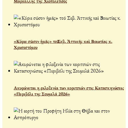
Μαρκέλλης της Χιοπολίτιδος
«Κύριε σῶσον ἡμᾶς» τοῦ Σεβ. Ἀττικῆς καὶ Βοιωτίας κ.
Χρυσοστόμου
Ακυρώνεται η φιλοξενία των κοριτσιών στις Κατασκηνώσεις
«Περιβόλι της Σουμελά 2026»