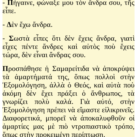
-
Π
ήγαινε, φώναξε μου τὸν ἄνδρα σου, τῆς
εἶπε.
-
Δ
ὲν ἔχω ἄνδρα.
-
Σ
ωστὰ εἶπες ὅτι δὲν ἔχεις ἄνδρα, γιατὶ
εἶχες πέντε ἄνδρες καὶ αὐτὸς ποὺ ἔχεις
τώρα, δὲν εἶναι ἄνδρας σου.
Π
ροσπάθησε ἡ Σαμαρείτιδα νὰ ἀποκρύψει
τὰ ἁμαρτήματά της, ὅπως πολλοὶ στὴν
Ἐξομολόγηση, ἀλλὰ ὁ Θεός, καὶ αὐτὰ ποὺ
ἀκόμη δὲν ἔχει πράξει ὁ ἄνθρωπος, τὰ
γνωρίζει πολὺ καλά. Γιὰ αὐτό, στὴν
Ἐξομολόγηση πρέπει νὰ εἴμαστε εἰλικρινεῖς.
Διαφορετικά, μπορεῖ νὰ ἀποκαλυφθοῦν οἱ
ἁμαρτίες μας μὲ πιὸ ντροπιαστικὸ τρόπο,
ὅπως στὴν προκειμένη περίπτωση.