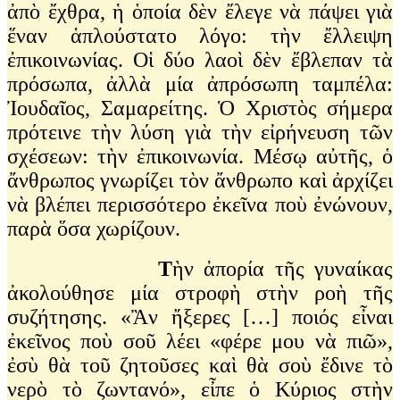
ἀπὸ ἔχθρα, ἡ ὁποία δὲν ἔλεγε νὰ πάψει γιὰ
ἕναν ἁπλούστατο λόγο: τὴν ἔλλειψη
ἐπικοινωνίας. Οἱ δύο λαοὶ δὲν ἔβλεπαν τὰ
πρόσωπα, ἀλλὰ μία ἀπρόσωπη ταμπέλα:
Ἰουδαῖος, Σαμαρείτης. Ὁ Χριστὸς σήμερα
πρότεινε τὴν λύση γιὰ τὴν εἰρήνευση τῶν
σχέσεων: τὴν ἐπικοινωνία. Μέσῳ αὐτῆς, ὁ
ἄνθρωπος γνωρίζει τὸν ἄνθρωπο καὶ ἀρχίζει
νὰ βλέπει περισσότερο ἐκεῖνα ποὺ ἐνώνουν,
παρὰ ὅσα χωρίζουν.
T
ὴν ἀπορία τῆς γυναίκας
ἀκολούθησε μία στροφὴ στὴν ροὴ τῆς
συζήτησης. «Ἂν ἤξερες […] ποιός εἶναι
ἐκεῖνος ποὺ σοῦ λέει «φέρε μου νὰ πιῶ»,
ἐσὺ θὰ τοῦ ζητοῦσες καὶ θὰ σοὺ ἔδινε τὸ
νερὸ τὸ ζωντανό», εἶπε ὁ Κύριος στὴν