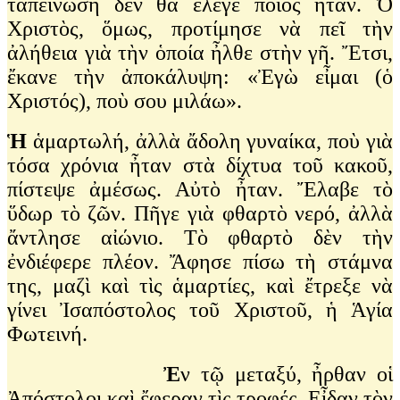
ταπείνωση δὲν θὰ ἔλεγε ποιός ἦταν. Ὁ
Χριστὸς, ὅμως, προτίμησε νὰ πεῖ τὴν
ἀλήθεια γιὰ τὴν ὁποία ἦλθε στὴν γῆ. Ἔτσι,
ἔκανε τὴν ἀποκάλυψη: «Ἐγὼ εἶμαι (ὁ
Χριστός), ποὺ σου μιλάω».
Ἡ
ἁμαρτωλή, ἀλλὰ ἄδολη γυναίκα, ποὺ γιὰ
τόσα χρόνια ἦταν στὰ δίχτυα τοῦ κακοῦ,
πίστεψε ἀμέσως. Αὐτὸ ἦταν. Ἔλαβε τὸ
ὕδωρ τὸ ζῶν. Πῆγε γιὰ φθαρτὸ νερό, ἀλλὰ
ἄντλησε αἰώνιο. Τὸ φθαρτὸ δὲν τὴν
ἐνδιέφερε πλέον. Ἄφησε πίσω τὴ στάμνα
της, μαζὶ καὶ τὶς ἁμαρτίες, καὶ ἔτρεξε νὰ
γίνει Ἰσαπόστολος τοῦ Χριστοῦ, ἡ Ἁγία
Φωτεινή.
Ἐ
ν τῷ μεταξύ, ἦρθαν οἱ
Ἀπόστολοι καὶ ἔφεραν τὶς τροφές. Εἶδαν τὸν