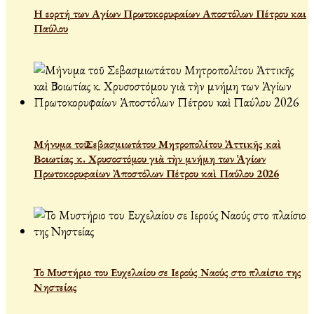
Η εορτή των Αγίων Πρωτοκορυφαίων Αποστόλων Πέτρου και
Παύλου
Μήνυμα τοῦ Σεβασμιωτάτου Μητροπολίτου Ἀττικῆς καὶ
Βοιωτίας κ. Χρυσοστόμου γιὰ τὴν μνήμη των Ἁγίων
Πρωτοκορυφαίων Ἀποστόλων Πέτρου καὶ Παύλου 2026
Το Μυστήριο του Ευχελαίου σε Ιερούς Ναούς στο πλαίσιο της
Νηστείας