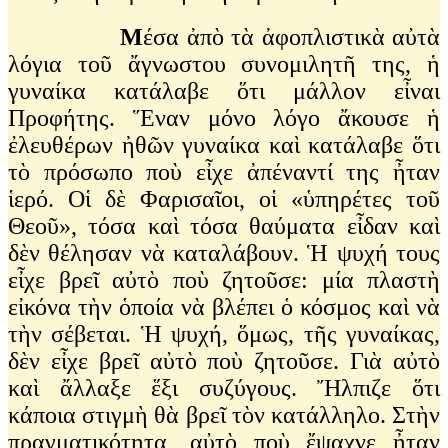
Μ
έσα ἀπὸ τὰ ἀφοπλιστικὰ αὐτὰ
λόγια τοῦ ἄγνωστου συνομιλητῆ της, ἡ
γυναίκα κατάλαβε ὅτι μάλλον εἶναι
Προφήτης. Ἕναν μόνο λόγο ἄκουσε ἡ
ἐλευθέρων ἠθῶν γυναίκα καὶ κατάλαβε ὅτι
τὸ πρόσωπο ποὺ εἶχε ἀπέναντί της ἦταν
ἱερό. Οἱ δὲ Φαρισαῖοι, οἱ «ὑπηρέτες τοῦ
Θεοῦ», τόσα καὶ τόσα θαύματα εἶδαν καὶ
δὲν θέλησαν νὰ καταλάβουν. Ἡ ψυχή τους
εἶχε βρεῖ αὐτὸ ποὺ ζητοῦσε: μία πλαστὴ
εἰκόνα τὴν ὁποία νὰ βλέπει ὁ κόσμος καὶ νὰ
τὴν σέβεται. Ἡ ψυχή, ὅμως, τῆς γυναίκας,
δὲν εἶχε βρεῖ αὐτὸ ποὺ ζητοῦσε. Γιὰ αὐτὸ
καὶ ἄλλαξε ἕξι συζύγους. Ἤλπιζε ὅτι
κάποια στιγμὴ θὰ βρεῖ τὸν κατάλληλο. Στὴν
πραγματικότητα, αὐτὸ ποὺ ἔψαχνε ἦταν