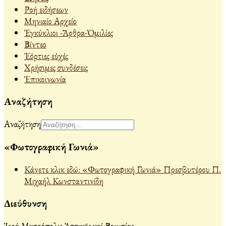
Ροή ειδήσεων
Μηνιαίο Αρχείο
Ἐγκύκλιοι -Ἄρθρα-Ὁμιλίες
Βίντεο
Ἐόρτιες εὐχές
Χρήσιμες συνδέσεις
Ἐπικοινωνία
Αναζήτηση
Αναζήτηση
«Φωτογραφική Γωνιά»
Κάνετε κλικ εδώ: «Φωτογραφική Γωνιά» Πρεσβυτέρου Π.
Μιχαήλ Κωνσταντινίδη
Διεύθυνση
Ἱερά Μητρόπολις Ἀττικῆς καί Βοιωτίας