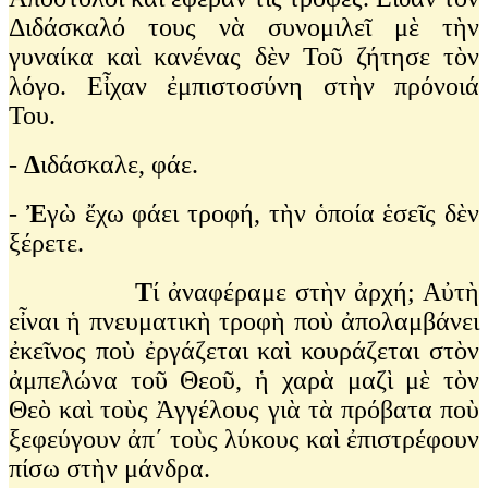
Διδάσκαλό τους νὰ συνομιλεῖ μὲ τὴν
γυναίκα καὶ κανένας δὲν Τοῦ ζήτησε τὸν
λόγο. Εἶχαν ἐμπιστοσύνη στὴν πρόνοιά
Του.
-
Δ
ιδάσκαλε, φάε.
-
Ἐ
γὼ ἔχω φάει τροφή, τὴν ὁποία ἑσεῖς δὲν
ξέρετε.
Τ
ί ἀναφέραμε στὴν ἀρχή; Αὐτὴ
εἶναι ἡ πνευματικὴ τροφὴ ποὺ ἀπολαμβάνει
ἐκεῖνος ποὺ ἐργάζεται καὶ κουράζεται στὸν
ἀμπελώνα τοῦ Θεοῦ, ἡ χαρὰ μαζὶ μὲ τὸν
Θεὸ καὶ τοὺς Ἀγγέλους γιὰ τὰ πρόβατα ποὺ
ξεφεύγουν ἀπ΄ τοὺς λύκους καὶ ἐπιστρέφουν
πίσω στὴν μάνδρα.