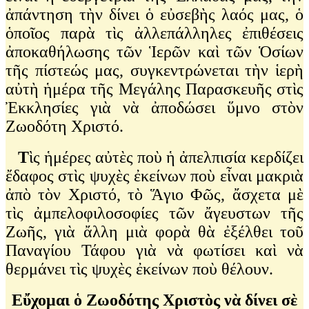
ἀπάντηση τὴν δίνει ὁ εὐσεβὴς λαός μας, ὁ
ὁποῖος παρὰ τὶς ἀλλεπάλληλες ἐπιθέσεις
ἀποκαθήλωσης τῶν Ἱερῶν καὶ τῶν Ὁσίων
τῆς πίστεώς μας, συγκεντρώνεται τὴν ἱερὴ
αὐτὴ ἡμέρα τῆς Μεγάλης Παρασκευῆς στὶς
Ἐκκλησίες γιὰ νὰ ἀποδώσει ὕμνο στὸν
Ζωοδότη Χριστό.
Τ
ὶς ἡμέρες αὐτὲς ποὺ ἡ ἀπελπισία κερδίζει
ἔδαφος στὶς ψυχὲς ἐκείνων ποὺ εἶναι μακριὰ
ἀπὸ τὸν Χριστό, τὸ Ἅγιο Φῶς, ἄσχετα μὲ
τὶς ἀμπελοφιλοσοφίες τῶν ἄγευστων τῆς
Ζωῆς, γιὰ ἄλλη μιὰ φορὰ θὰ ἐξέλθει τοῦ
Παναγίου Τάφου γιὰ νὰ φωτίσει καὶ νὰ
θερμάνει τὶς ψυχὲς ἐκείνων ποὺ θέλουν.
Εὔχομαι ὁ Ζωοδότης Χριστὸς νὰ δίνει σὲ