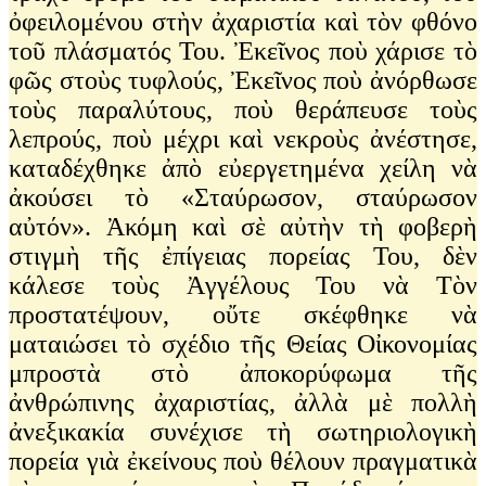
ὀφειλομένου στὴν ἀχαριστία καὶ τὸν φθόνο
τοῦ πλάσματός Του. Ἐκεῖνος ποὺ χάρισε τὸ
φῶς στοὺς τυφλούς, Ἐκεῖνος ποὺ ἀνόρθωσε
τοὺς παραλύτους, ποὺ θεράπευσε τοὺς
λεπρούς, ποὺ μέχρι καὶ νεκροὺς ἀνέστησε,
καταδέχθηκε ἀπὸ εὐεργετημένα χείλη νὰ
ἀκούσει τὸ «Σταύρωσον, σταύρωσον
αὐτόν». Ἀκόμη καὶ σὲ αὐτὴν τὴ φοβερὴ
στιγμὴ τῆς ἐπίγειας πορείας Του, δὲν
κάλεσε τοὺς Ἀγγέλους Του νὰ Τὸν
προστατέψουν, οὔτε σκέφθηκε νὰ
ματαιώσει τὸ σχέδιο τῆς Θείας Οἰκονομίας
μπροστὰ στὸ ἀποκορύφωμα τῆς
ἀνθρώπινης ἀχαριστίας, ἀλλὰ μὲ πολλὴ
ἀνεξικακία συνέχισε τὴ σωτηριολογικὴ
πορεία γιὰ ἐκείνους ποὺ θέλουν πραγματικὰ