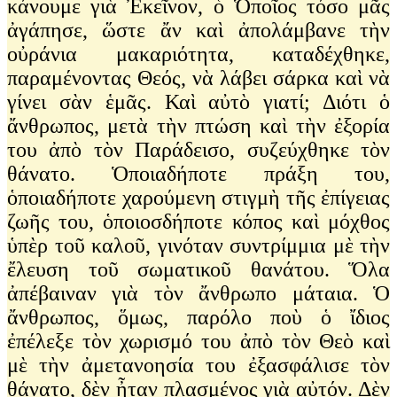
κάνουμε γιὰ Ἐκεῖνον, ὁ Ὁποῖος τόσο μᾶς
ἀγάπησε, ὥστε ἄν καὶ ἀπολάμβανε τὴν
οὐράνια μακαριότητα, καταδέχθηκε,
παραμένοντας Θεός, νὰ λάβει σάρκα καὶ νὰ
γίνει σὰν ἑμᾶς. Καὶ αὐτὸ γιατί; Διότι ὁ
ἄνθρωπος, μετὰ τὴν πτώση καὶ τὴν ἐξορία
του ἀπὸ τὸν Παράδεισο, συζεύχθηκε τὸν
θάνατο. Ὁποιαδήποτε πράξη του,
ὁποιαδήποτε χαρούμενη στιγμὴ τῆς ἐπίγειας
ζωῆς του, ὁποιοσδήποτε κόπος καὶ μόχθος
ὑπὲρ τοῦ καλοῦ, γινόταν συντρίμμια μὲ τὴν
ἔλευση τοῦ σωματικοῦ θανάτου. Ὅλα
ἀπέβαιναν γιὰ τὸν ἄνθρωπο μάταια. Ὁ
ἄνθρωπος, ὅμως, παρόλο ποὺ ὁ ἴδιος
ἐπέλεξε τὸν χωρισμό του ἀπὸ τὸν Θεὸ καὶ
μὲ τὴν ἀμετανοησία του ἐξασφάλισε τὸν
θάνατο, δὲν ἦταν πλασμένος γιὰ αὐτόν. Δὲν