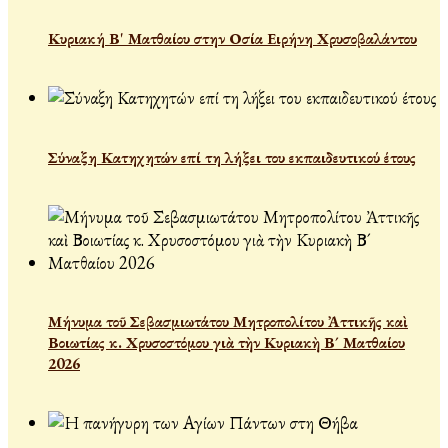
Κυριακή Β' Ματθαίου στην Οσία Ειρήνη Χρυσοβαλάντου
Σύναξη Κατηχητών επί τη λήξει του εκπαιδευτικού έτους
Μήνυμα τοῦ Σεβασμιωτάτου Μητροπολίτου Ἀττικῆς καὶ
Βοιωτίας κ. Χρυσοστόμου γιὰ τὴν Κυριακὴ Β´ Ματθαίου
2026