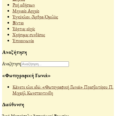
Ροή ειδήσεων
Μηνιαίο Αρχείο
Ἐγκύκλιοι -Ἄρθρα-Ὁμιλίες
Βίντεο
Ἐόρτιες εὐχές
Χρήσιμες συνδέσεις
Ἐπικοινωνία
Αναζήτηση
Αναζήτηση
«Φωτογραφική Γωνιά»
Κάνετε κλικ εδώ: «Φωτογραφική Γωνιά» Πρεσβυτέρου Π.
Μιχαήλ Κωνσταντινίδη
Διεύθυνση
Ἱερά Μητρόπολις Ἀττικῆς καί Βοιωτίας