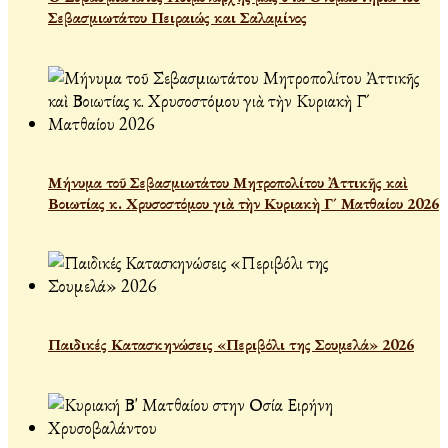
Σεβασμιωτάτου Πειραιώς και Σαλαμίνος
Μήνυμα τοῦ Σεβασμιωτάτου Μητροπολίτου Ἀττικῆς καὶ
Βοιωτίας κ. Χρυσοστόμου γιὰ τὴν Κυριακὴ Γ´ Ματθαίου 2026
Παιδικές Κατασκηνώσεις «Περιβόλι της Σουμελά» 2026