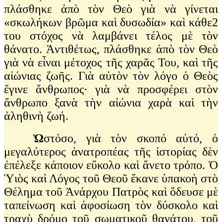
πλάσθηκε ἀπὸ τὸν Θεὸ γιὰ νὰ γίνεται
«σκωλήκων βρῶμα καὶ δυσωδία» καὶ κάθε2
του στόχος νὰ λαμβάνει τέλος μὲ τὸν
θάνατο. Ἀντιθέτως, πλάσθηκε ἀπὸ τὸν Θεὸ
γιὰ νὰ εἶναι μέτοχος τῆς χαρᾶς Του, καὶ τῆς
αἰώνιας ζωῆς. Γιὰ αὐτὸν τὸν λόγο ὁ Θεὸς
ἔγινε ἄνθρωπος∙ γιὰ νὰ προσφέρει στὸν
ἄνθρωπο ξανὰ τὴν αἰώνια χαρὰ καὶ τὴν
ἀληθινὴ ζωή.
Ὡ
στόσο, γιὰ τὸν σκοπό αὐτό, ὁ
μεγαλύτερος ἀνατροπέας τῆς ἱστορίας δὲν
ἐπέλεξε κάποιον εὔκολο καὶ ἄνετο τρόπο. Ὁ
Ὑιὸς καὶ Λόγος τοῦ Θεοῦ ἔκανε ὑπακοὴ στὸ
Θέλημα τοῦ Ἀνάρχου Πατρὸς καὶ ὅδευσε μὲ
ταπείνωση καὶ ἀφοσίωση τὸν δύσκολο καὶ
τραχὺ δρόμο τοῦ σωματικοῦ θανάτου, τοῦ