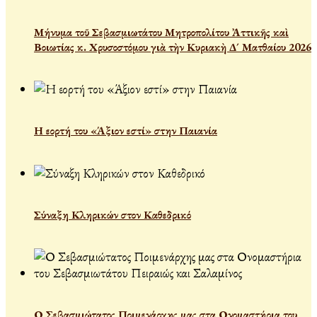
Μήνυμα τοῦ Σεβασμιωτάτου Μητροπολίτου Ἀττικῆς καὶ
Βοιωτίας κ. Χρυσοστόμου γιὰ τὴν Κυριακὴ Δ´ Ματθαίου 2026
Η εορτή του «Άξιον εστί» στην Παιανία
Σύναξη Κληρικών στον Καθεδρικό
Ο Σεβασμιώτατος Ποιμενάρχης μας στα Ονομαστήρια του