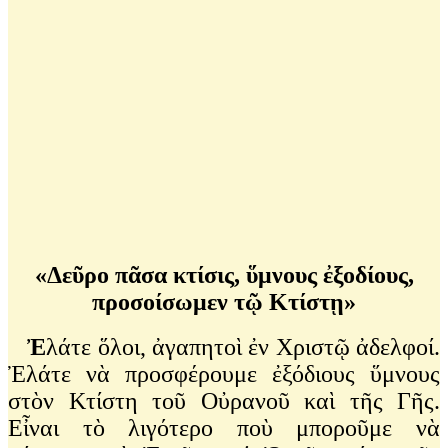
«
Δεῦρο πᾶσα κτίσις, ὕμνους ἐξοδίους,
προσοίσωμεν τῷ Κτίστῃ»
Ἐ
λάτε ὅλοι, ἀγαπητοὶ ἐν Χριστῷ ἀδελφοί.
Ἐλάτε νὰ προσφέρουμε ἐξόδιους ὕμνους
στὸν Κτίστη τοῦ Οὐρανοῦ καὶ τῆς Γῆς.
Εἶναι τὸ λιγότερο ποὺ μποροῦμε νὰ