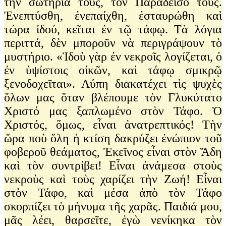
τὴν σωτηρία τους, τὸν Παράδεισό τους.
Ἐνεπτύσθη, ἐνεπαίχθη, ἐσταυρώθη καὶ
τώρα ἰδού, κεῖται ἐν τῷ τάφῳ. Τὰ λόγια
περιττά, δὲν μποροῦν νὰ περιγράψουν τὸ
μυστήριο. «Ἰδοὺ γὰρ ἐν νεκροῖς λογίζεται, ὁ
ἐν ὑψίστοις οἰκῶν, καὶ τάφῳ σμικρῷ
ξενοδοχεῖται». Λύπη διακατέχει τὶς ψυχὲς
ὅλων μας ὅταν βλέπουμε τὸν Γλυκύτατο
Χριστό μας ξαπλωμένο στὸν Τάφο. Ὁ
Χριστός, ὅμως, εἶναι ἀνατρεπτικός! Τὴν
ὥρα ποὺ ὅλη ἡ κτίση δακρύζει ἐνώπιον τοῦ
φοβεροῦ θεάματος, Ἐκεῖνος εἶναι στὸν Ἅδη
καὶ τὸν συντρίβει! Εἶναι ἀνάμεσα στοὺς
νεκροὺς καὶ τοὺς χαρίζει τὴν Ζωή! Εἶναι
στὸν Τάφο, καὶ μέσα ἀπὸ τὸν Τάφο
σκορπίζει τὸ μήνυμα τῆς χαρᾶς. Παιδιά μου,
μᾶς λέει, θαρσεῖτε, ἐγὼ νενίκηκα τὸν