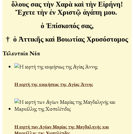
ὅλους σας τὴν Χαρὰ καὶ τὴν Εἰρήνη!
Ἔχετε τὴν ἐν Χριστῷ ἀγάπη μου.
ὁ Ἐπίσκοπός σας,
†
ὁ Ἀττικῆς καὶ Βοιωτίας Χρυσόστομος
Τελευταία Νέα
Η εορτή της κοιμήσεως της Αγίας Άννης
Η εορτή των Αγίων Μαρίας της Μαγδαληνής και
Μαρκέλλης της Χιοπολίτιδος