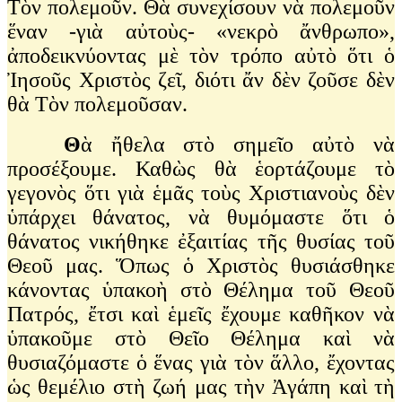
Τὸν πολεμοῦν. Θὰ συνεχίσουν νὰ πολεμοῦν
ἕναν -γιὰ αὐτοὺς- «νεκρὸ ἄνθρωπο»,
ἀποδεικνύοντας μὲ τὸν τρόπο αὐτὸ ὅτι ὁ
Ἰησοῦς Χριστὸς ζεῖ, διότι ἄν δὲν ζοῦσε δὲν
θὰ Τὸν πολεμοῦσαν.
Θ
ὰ ἤθελα στὸ σημεῖο αὐτὸ νὰ
προσέξουμε. Καθὼς θὰ ἑορτάζουμε τὸ
γεγονὸς ὅτι γιὰ ἑμᾶς τοὺς Χριστιανοὺς δὲν
ὑπάρχει θάνατος, νὰ θυμόμαστε ὅτι ὁ
θάνατος νικήθηκε ἐξαιτίας τῆς θυσίας τοῦ
Θεοῦ μας. Ὅπως ὁ Χριστὸς θυσιάσθηκε
κάνοντας ὑπακοὴ στὸ Θέλημα τοῦ Θεοῦ
Πατρός, ἔτσι καὶ ἑμεῖς ἔχουμε καθῆκον νὰ
ὑπακοῦμε στὸ Θεῖο Θέλημα καὶ νὰ
θυσιαζόμαστε ὁ ἕνας γιὰ τὸν ἅλλο, ἔχοντας
ὡς θεμέλιο στὴ ζωή μας τὴν Ἀγάπη καὶ τὴ