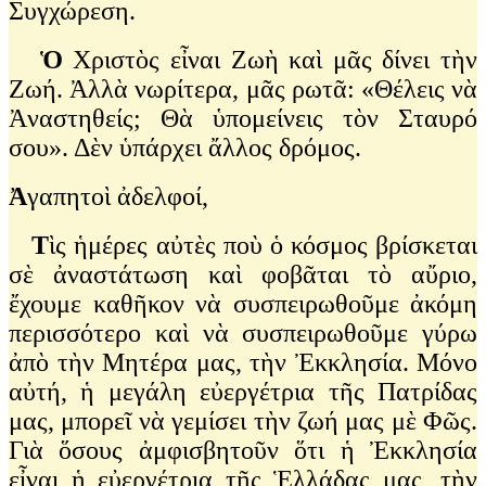
Συγχώρεση.
Ὁ
Χριστὸς εἶναι Ζωὴ καὶ μᾶς δίνει τὴν
Ζωή. Ἀλλὰ νωρίτερα, μᾶς ρωτᾶ: «Θέλεις νὰ
Ἀναστηθείς; Θὰ ὑπομείνεις τὸν Σταυρό
σου». Δὲν ὑπάρχει ἄλλος δρόμος.
Ἀ
γαπητοὶ ἀδελφοί,
Τ
ὶς ἡμέρες αὐτὲς ποὺ ὁ κόσμος βρίσκεται
σὲ ἀναστάτωση καὶ φοβᾶται τὸ αὔριο,
ἔχουμε καθῆκον νὰ συσπειρωθοῦμε ἀκόμη
περισσότερο καὶ νὰ συσπειρωθοῦμε γύρω
ἀπὸ τὴν Μητέρα μας, τὴν Ἐκκλησία. Μόνο
αὐτή, ἡ μεγάλη εὐεργέτρια τῆς Πατρίδας
μας, μπορεῖ νὰ γεμίσει τὴν ζωή μας μὲ Φῶς.
Γιὰ ὅσους ἀμφισβητοῦν ὅτι ἡ Ἐκκλησία
εἶναι ἡ εὐεργέτρια τῆς Ἑλλάδας μας, τὴν