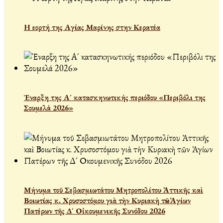
Η εορτή της Αγίας Μαρίνης στην Κερατέα
Έναρξη της Α´ κατασκηνωτικής περιόδου «Περιβόλι της
Σουμελά 2026»
Μήνυμα τοῦ Σεβασμιωτάτου Μητροπολίτου Ἀττικῆς καὶ
Βοιωτίας κ. Χρυσοστόμου γιὰ τὴν Κυριακὴ τῶν Ἁγίων
Πατέρων τῆς Δ´ Οἰκουμενικῆς Συνόδου 2026