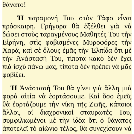
θάνατο!
Ἡ
παραμονή Του στὸν Τάφο εἶναι
πρόσκαιρη. Γρήγορα θὰ ἐξέλθει γιὰ νὰ
δώσει στοὺς ταραγμένους Μαθητές Του τὴν
Εἰρήνη, στὶς φοβισμένες Μυροφόρες τὴν
Χαρά, καὶ σὲ ὅλους ἑμᾶς τὴν Ἐλπίδα ὅτι μὲ
τὴν Ἀνάστασή Του, τίποτα κακὸ δὲν ἔχει
πιὰ ἰσχὺ πάνω μας, τίποτα δὲν πρέπει νὰ μᾶς
φοβίζει.
Ἡ
Ἀνάστασή Του θὰ γίνει γιὰ ἄλλη μιὰ
φορὰ αἰτία νὰ ἑορτάσουμε. Καὶ ὅσο ἑμεῖς
θὰ ἑορτάζουμε τὴν νίκη τῆς Ζωῆς, κάποιοι
ἄλλοι, οἱ διαχρονικοὶ σταυρωτές Του,
συμφιλιωμένοι μὲ τὴν ἰδέα ὅτι ὁ θάνατος
ἀποτελεῖ τὸ αἰώνιο τέλος, θὰ συνεχίσουν νὰ