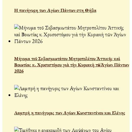
Η πανήγυρη των Αγίων Πάντων στη Θήβα
Μήνυμα τοῦ Σεβασμιωτάτου Μητροπολίτου Ἀττικῆς καὶ
Βοιωτίας κ. Χρυσοστόμου γιὰ τὴν Κυριακὴ τῶν Ἁγίων Πάντων
2026
Λαμπρή η πανήγυρις των Αγίων Κωνσταντίνου και Ελένης