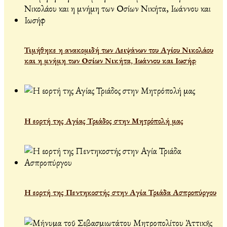
Τιμήθηκε η ανακομιδή των Λειψάνων του Αγίου Νικολάου
και η μνήμη των Οσίων Νικήτα, Ιωάννου και Ιωσήφ
Η εορτή της Αγίας Τριάδος στην Μητρόπολή μας
Η εορτή της Πεντηκοστής στην Αγία Τριάδα Ασπροπύργου