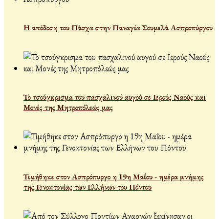
Η απόδοση του Πάσχα στην Παναγία Σουμελά Ασπροπύργου
Το τσούγκρισμα του πασχαλινού αυγού σε Ιερούς Ναούς και
Μονές της Μητροπόλεώς μας
Τιμήθηκε στον Ασπρόπυργο η 19η Μαΐου - ημέρα μνήμης
της Γενοκτονίας των Ελλήνων του Πόντου