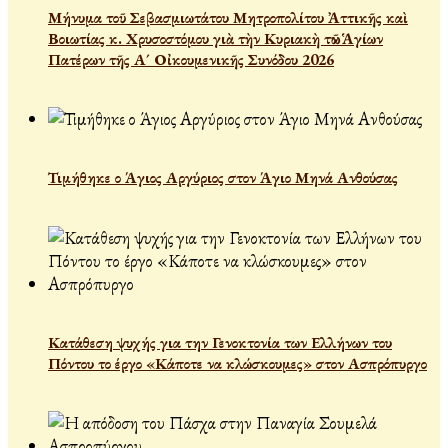
Μήνυμα τοῦ Σεβασμιωτάτου Μητροπολίτου Ἀττικῆς καὶ
Βοιωτίας κ. Χρυσοστόμου γιὰ τὴν Κυριακὴ τῶν Ἁγίων
Πατέρων τῆς Α´ Οἰκουμενικῆς Συνόδου 2026
Τιμήθηκε ο Άγιος Αργύριος στον Άγιο Μηνά Ανθούσας
Κατάθεση ψυχής για την Γενοκτονία των Ελλήνων του
Πόντου το έργο «Κάποτε να κλώσκουμες» στον Ασπρόπυργο