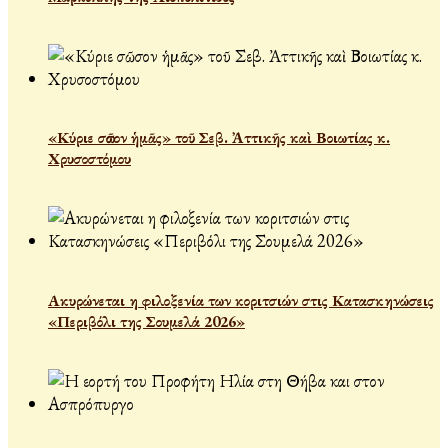
«Κύριε σῶσον ἡμᾶς» τοῦ Σεβ. Ἀττικῆς καὶ Βοιωτίας κ.
Χρυσοστόμου
Ακυρώνεται η φιλοξενία των κοριτσιών στις Κατασκηνώσεις
«Περιβόλι της Σουμελά 2026»