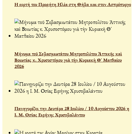
Η εορτή του Προφήτη Ηλία στη Θήβα και στον Ασπρόπυργο
Μήνυμα τοῦ Σεβασμιωτάτου Μητροπολίτου Ἀττικῆς καὶ
Βοιωτίας κ. Χρυσοστόμου γιὰ τὴν Κυριακὴ Θ´ Ματθαίου
2026
Πανηγυρίζει την Δευτέρα 28 Ιουλίου / 10 Αυγούστου 2026 η
Ι. Μ. Οσίας Ειρήνης Χρυσοβαλάντου