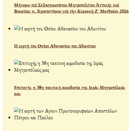
Μήνυμα τοῦ Σεβασμιωτάτου Μητροπολίτου Ἀττικῆς καὶ
Βοιωτίας κ. Χρυσοστόμου γιὰ τὴν Κυριακὴ Ζ΄ Ματθαίου 2026
Η εορτή του Οσίου Αθανασίου του Αθωνίτου
Επιτυχής η 38η τακτική αιμοδοσία της Ιεράς Μητροπόλεώς
μας