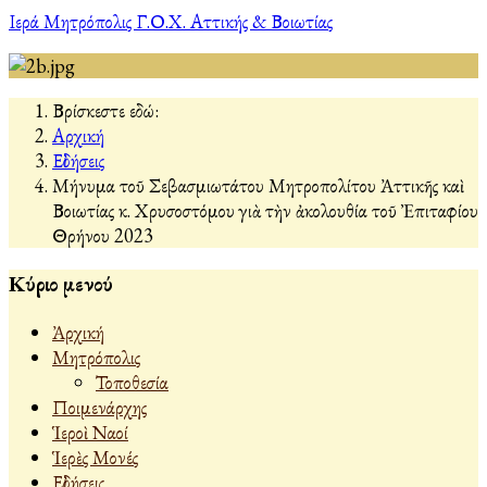
Ιερά Μητρόπολις Γ.Ο.Χ. Αττικής & Βοιωτίας
Βρίσκεστε εδώ:
Αρχική
Εἰδήσεις
Μήνυμα τοῦ Σεβασμιωτάτου Μητροπολίτου Ἀττικῆς καὶ
Βοιωτίας κ. Χρυσοστόμου γιὰ τὴν ἀκολουθία τοῦ Ἐπιταφίου
Θρήνου 2023
Κύριο μενού
Ἀρχική
Μητρόπολις
Τοποθεσία
Ποιμενάρχης
Ἱεροὶ Ναοί
Ἱερὲς Μονές
Εἰδήσεις