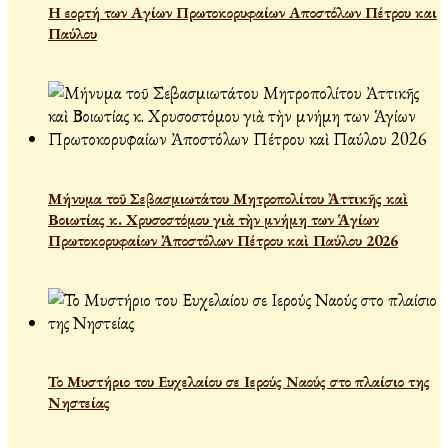
Η εορτή των Αγίων Πρωτοκορυφαίων Αποστόλων Πέτρου και
Παύλου
Μήνυμα τοῦ Σεβασμιωτάτου Μητροπολίτου Ἀττικῆς καὶ
Βοιωτίας κ. Χρυσοστόμου γιὰ τὴν μνήμη των Ἁγίων
Πρωτοκορυφαίων Ἀποστόλων Πέτρου καὶ Παύλου 2026
Το Μυστήριο του Ευχελαίου σε Ιερούς Ναούς στο πλαίσιο της
Νηστείας