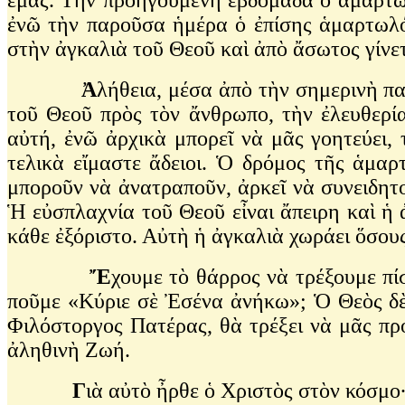
ἐνῶ τὴν παροῦσα ἡμέρα ὁ ἐπίσης ἁμαρτωλός,
στὴν ἀγκαλιὰ τοῦ Θεοῦ καὶ ἀπὸ ἄσωτος γίνε
Ἀ
λήθεια, μέσα ἀπὸ τὴν σημερινὴ πα
τοῦ Θεοῦ πρὸς τὸν ἄνθρωπο, τὴν ἐλευθερί
αὐτή, ἐνῶ ἀρχικὰ μπορεῖ νὰ μᾶς γοητεύει, 
τελικὰ εἴμαστε ἄδειοι. Ὁ δρόμος τῆς ἁμαρ
μποροῦν νὰ ἀνατραποῦν, ἀρκεῖ νὰ συνειδητ
Ἡ εὐσπλαχνία τοῦ Θεοῦ εἶναι ἄπειρη καὶ ἡ 
κάθε ἐξόριστο. Αὐτὴ ἡ ἀγκαλιὰ χωράει ὅσου
Ἔ
χουμε τὸ θάρρος νὰ τρέξουμε πί
ποῦμε «Κύριε σὲ Ἐσένα ἀνήκω»; Ὁ Θεὸς δὲν
Φιλόστοργος Πατέρας, θὰ τρέξει νὰ μᾶς προ
ἀληθινὴ Ζωή.
Γ
ιὰ αὐτὸ ἦρθε ὁ Χριστὸς στὸν κόσμο