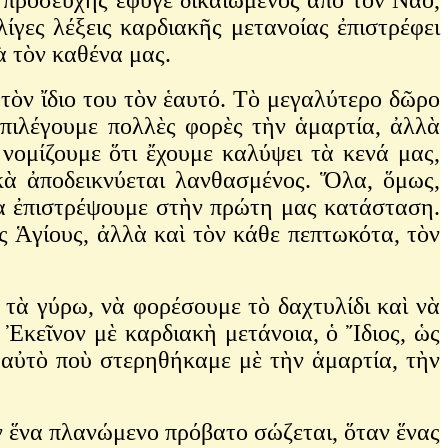
ίγες λέξεις καρδιακῆς μετανοίας ἐπιστρέφει
ὰ τὸν καθένα μας.
τὸν ἴδιο του τὸν ἑαυτό. Τὸ μεγαλύτερο δῶρο
πιλέγουμε πολλὲς φορὲς τὴν ἁμαρτία, ἀλλὰ
 νομίζουμε ὅτι ἔχουμε καλύψει τὰ κενά μας,
ικὰ ἀποδεικνύεται λανθασμένος. Ὅλα, ὅμως,
νὰ ἐπιστρέψουμε στὴν πρώτη μας κατάσταση.
ς Ἁγίους, ἀλλὰ καὶ τὸν κάθε πεπτωκότα, τὸν
τὰ γύρω, νὰ φορέσουμε τὸ δαχτυλίδι καὶ νὰ
Ἐκεῖνον μὲ καρδιακὴ μετάνοια, ὁ Ἴδιος, ὡς
ι αὐτὸ ποὺ στερηθήκαμε μὲ τὴν ἁμαρτία, τὴν
ν ἕνα πλανώμενο πρόβατο σώζεται, ὅταν ἕνας