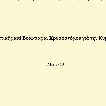
κῆς καὶ Βοιωτίας κ. Χρυσοστόμου γιὰ τὴν Κυ