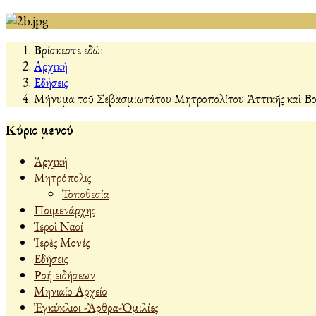
Βρίσκεστε εδώ:
Αρχική
Εἰδήσεις
Μήνυμα τοῦ Σεβασμιωτάτου Μητροπολίτου Ἀττικῆς καὶ Βοι
Κύριο μενού
Ἀρχική
Μητρόπολις
Τοποθεσία
Ποιμενάρχης
Ἱεροὶ Ναοί
Ἱερὲς Μονές
Εἰδήσεις
Ροή ειδήσεων
Μηνιαίο Αρχείο
Ἐγκύκλιοι -Ἄρθρα-Ὁμιλίες