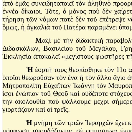
ἀπὸ ἑμᾶς συνειδητοποιεῖ τὸν άληθινὸ προορ
ἐννέα δίκαιοι. Τότε, ὁ μόνος ποὺ δὲν χαίρ
τήρηση τῶν νόμων ποτὲ δὲν τοῦ ἐπέτρεψε νὰ 
ὅμως, ἡ ἀγκαλιὰ τοῦ Πατέρα παραμένει ὑπομ
Μ
αζὶ μὲ τὴν διδακτικὴ παραβο
Διδασκάλων, Βασιλείου τοῦ Μεγάλου, Γρη
Ἐκκλησία ἀποκαλεῖ «μεγίστους φωστῆρες τῆ
Ἡ
ἑορτή τους θεσπίσθηκε τὸν 11ο α
ὁποῖοι θεωροῦσαν τὸν ἔνα ἤ τὸν ἄλλο ἅγιο ἀ
Μητροπολίτη Εὐχαΐτων Ἰωάννη τὸν Μαυρόποδα,
ἴσοι ἐνώπιον τοῦ Θεοῦ καὶ οὐδέποτε στόχε
τὴν ἀκολουθία ποὺ ψάλλουμε μέχρι σήμερα 
γιορτάζουν καὶ οἱ τρεῖς.
Ἡ
μνήμη τῶν τριῶν Ἱεραρχῶν ἔχει κα
μόρφωση σπουδάζοντας σὲ φημισμένα ἐκπαι