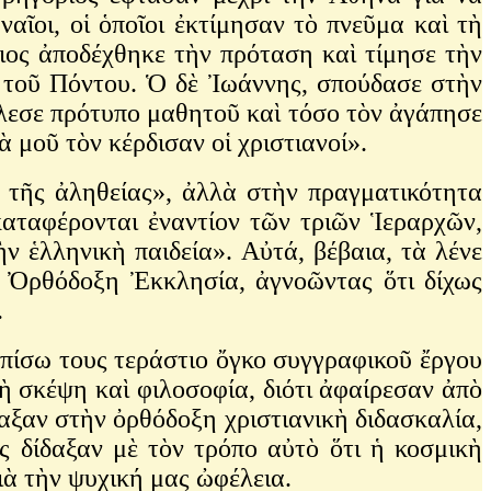
αῖοι, οἱ ὁποῖοι ἐκτίμησαν τὸ πνεῦμα καὶ τὴ
ιος ἀποδέχθηκε τὴν πρόταση καὶ τίμησε τὴν
ὰ τοῦ Πόντου. Ὁ δὲ Ἰωάννης, σπούδασε στὴν
έλεσε πρότυπο μαθητοῦ καὶ τόσο τὸν ἀγάπησε
 μοῦ τὸν κέρδισαν οἱ χριστιανοί».
οι τῆς ἀληθείας», ἀλλὰ στὴν πραγματικότητα
καταφέρονται ἐναντίον τῶν τριῶν Ἱεραρχῶν,
ν ἑλληνικὴ παιδεία». Αὐτά, βέβαια, τὰ λένε
 Ὀρθόδοξη Ἐκκλησία, ἀγνοῶντας ὅτι δίχως
.
 πίσω τους τεράστιο ὄγκο συγγραφικοῦ ἔργου
ὴ σκέψη καὶ φιλοσοφία, διότι ἀφαίρεσαν ἀπὸ
αξαν στὴν ὀρθόδοξη χριστιανικὴ διδασκαλία,
 δίδαξαν μὲ τὸν τρόπο αὐτὸ ὅτι ἡ κοσμικὴ
γιὰ τὴν ψυχική μας ὠφέλεια.