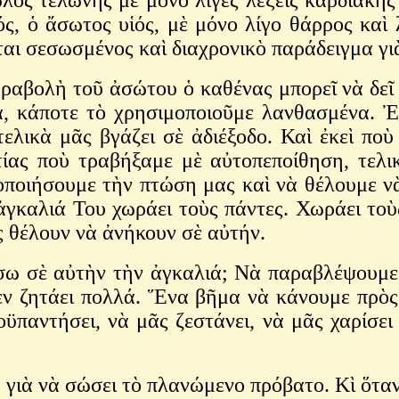
 ὁ ἄσωτος υἱός, μὲ μόνο λίγο θάρρος καὶ λ
ται σεσωσμένος καὶ διαχρονικὸ παράδειγμα γι
ραβολὴ τοῦ ἀσώτου ὁ καθένας μπορεῖ νὰ δεῖ 
α, κάποτε τὸ χρησιμοποιοῦμε λανθασμένα. Ἐ
τελικὰ μᾶς βγάζει σὲ ἀδιέξοδο. Καὶ ἐκεὶ ποὺ
τίας ποὺ τραβήξαμε μὲ αὐτοπεποίθηση, τελ
οποιήσουμε τὴν πτώση μας καὶ νὰ θέλουμε 
ἀγκαλιά Του χωράει τοὺς πάντες. Χωράει τοὺ
ς θέλουν νὰ ἀνήκουν σὲ αὐτήν.
σω σὲ αὐτὴν τὴν ἀγκαλιά; Νὰ παραβλέψουμε 
 ζητάει πολλά. Ἕνα βῆμα νὰ κάνουμε πρὸς 
ϋπαντήσει, νὰ μᾶς ζεστάνει, νὰ μᾶς χαρίσε
∙ γιὰ νὰ σώσει τὸ πλανώμενο πρόβατο. Κὶ ὅτα