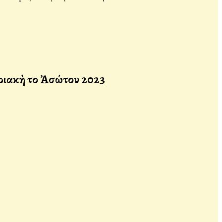
ριακὴ τοῦ Ἀσώτου 2023