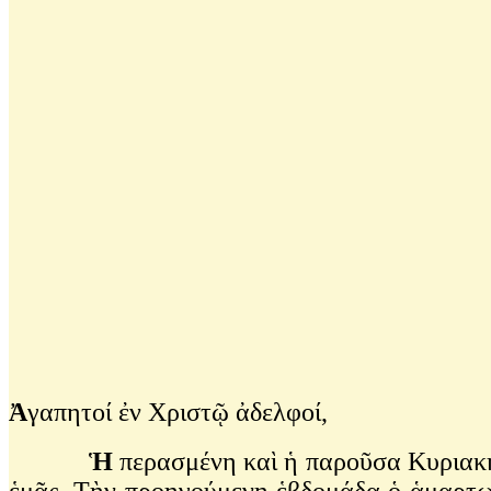
Ἀ
γαπητοί ἐν Χριστῷ ἀδελφοί,
Ἡ
περασμένη καὶ ἡ παροῦσα Κυριακὴ μ
ἑμᾶς. Τὴν προηγούμενη ἑβδομάδα ὁ ἁμαρτωλ