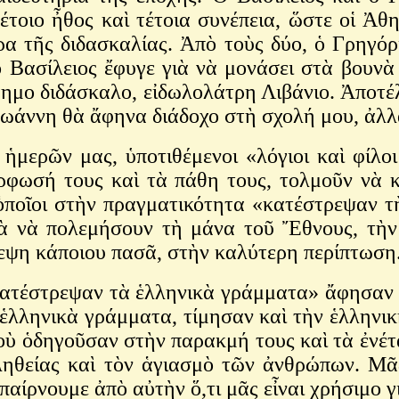
τοιο ἦθος καὶ τέτοια συνέπεια, ὥστε οἱ Ἀθην
α τῆς διδασκαλίας. Ἀπὸ τοὺς δύο, ὁ Γρηγόρ
ὁ Βασίλειος ἔφυγε γιὰ νὰ μονάσει στὰ βουν
ίφημο διδάσκαλο, εἰδωλολάτρη Λιβάνιο. Ἀποτ
ωάννη θὰ ἄφηνα διάδοχο στὴ σχολή μου, ἀλλὰ
 ἡμερῶν μας, ὑποτιθέμενοι «λόγιοι καὶ φίλ
ρφωσή τους καὶ τὰ πάθη τους, τολμοῦν νὰ 
ποῖοι στὴν πραγματικότητα «κατέστρεψαν τὴ
ιὰ νὰ πολεμήσουν τὴ μάνα τοῦ Ἔθνους, τὴν
λεψη κάποιου πασᾶ, στὴν καλύτερη περίπτωση
 «κατέστρεψαν τὰ ἑλληνικὰ γράμματα» ἄφησαν
ἑλληνικὰ γράμματα, τίμησαν καὶ τὴν ἑλληνικ
ποὺ ὁδηγοῦσαν στὴν παρακμή τους καὶ τὰ ἐνέτ
ηθείας καὶ τὸν ἁγιασμὸ τῶν ἀνθρώπων. Μᾶς
 παίρνουμε ἀπὸ αὐτὴν ὅ,τι μᾶς εἶναι χρήσιμο 