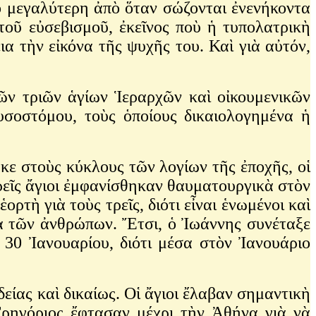
νὸ μεγαλύτερη ἀπὸ ὅταν σώζονται ἐνενήκοντα
 τοῦ εὐσεβισμοῦ, ἐκεῖνος ποὺ ἡ τυπολατρικὴ
ια τὴν εἰκόνα τῆς ψυχῆς του. Καὶ γιὰ αὐτόν,
ῶν τριῶν ἁγίων Ἱεραρχῶν καὶ οἰκουμενικῶν
σοστόμου, τοὺς ὁποίους δικαιολογημένα ἡ
κε στοὺς κύκλους τῶν λογίων τῆς ἐποχῆς, οἱ
τρεῖς ἄγιοι ἐμφανίσθηκαν θαυματουργικὰ στὸν
τὴ γιὰ τοὺς τρεῖς, διότι εἶναι ἑνωμένοι καὶ
ια τῶν ἀνθρώπων. Ἔτσι, ὁ Ἰωάννης συνέταξε
 30 Ἰανουαρίου, διότι μέσα στὸν Ἰανουάριο
είας καὶ δικαίως. Οἱ ἄγιοι ἔλαβαν σημαντικὴ
Γρηγόριος ἔφτασαν μέχρι τὴν Ἀθήνα γιὰ νὰ