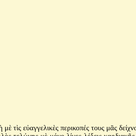
ὲ τὶς εὐαγγελικὲς περικοπές τους μᾶς δείχν
ὸς τελώνης μὲ μόνο λίγες λέξεις καρδιακῆς