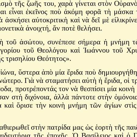
ισμὸ τῆς ζωῆς του, χαρὰ γίνεται στὸν Οὐρα
εται εἶναι ἐκεῖνος ποὺ ἀκόμη φορᾶ τὴ μάσκα
ἀσκήσει αὐτοκριτικὴ καὶ νὰ δεῖ μὲ εἰλικρίνε
ονετικὰ ἀνοιχτή, ἄν ποτὲ θελήσει.
λὴ τοῦ ἀσώτου, συνέπεσε σήμερα ἡ μνήμη τ
γορίου τοῦ Θεολόγου καὶ Ἰωάννου τοῦ Χρυ
ς τρισηλίου Θεότητος».
ἰώνα, ὕστερα ἀπὸ μία ἔριδα ποὺ δημιουργήθη
νώτερο. Γιὰ νὰ σταματήσει αὐτὴ ἡ ἔριδα, οἱ 
 προτρέποντάς τον νὰ θεσπίσει μία κοινὴ ἑορ
υσαν στὴ διχόνοια, ἀλλὰ πάντοτε στὴν ὁμόνο
καὶ ὅρισε τὴν κοινὴ μνήμη τῶν ἁγίων στὶς
θιερωθεῖ στὴν πατρίδα μας ὡς ἑορτὴ τῆς παιδ
δευτήρια τῆς ἐποχῆς. Ὁ Βασίλειος καὶ ὁ 