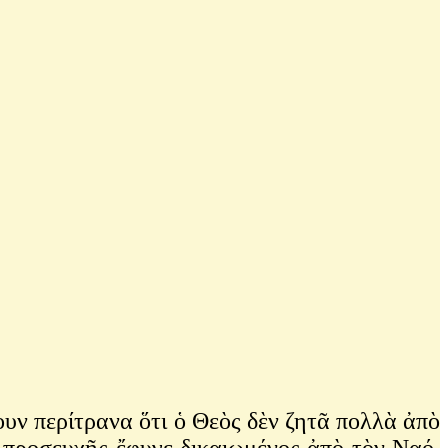
ουν περίτρανα ὅτι ὁ Θεὸς δὲν ζητᾶ πολλὰ ἀπὸ
 προσευχῆς ἔφυγε δικαιωμένος ἀπὸ τὸν Ναό,