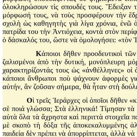
ὁλοκληρώσουν τὶς σπουδές τους. Ἔδειξαν τέ
μόρφωσή τους, νὰ τοὺς προσφέρουν τὴν ἔδρ
σχολὴ ὡς καθηγητὴς γιὰ λίγα χρόνια, ἐνῶ 
πατρίδα του τὴν Ἀντιόχεια, κοντὰ στὸν περ
ὁ δάσκαλός του, ὥστε νὰ ὁμολογήσει: «τὸν Ἰ
Κ
άποιοι δῆθεν προοδευτικοὶ τῶν
ζαλισμένοι ἀπὸ τὴν δυτική, μονόπλευρη μό
χαρακτηρίζοντάς τους ὡς «ἀνθέλληνες» οἱ ὁ
κάποιοι ἄνθρωποι ποὺ ψάχνουν ἀφορμὲς γ
αὐτήν, ἄν ζοῦσαν σήμερα, θὰ ἦταν στὴ δού
Ο
ἱ τρεῖς Ἱεράρχες οἱ ὁποῖοι δῆθεν
σὲ ποιά γλώσσα; Στὰ ἑλληνικά! Τίμησαν τὰ 
αὐτὰ ὅλα τὰ ἄχρηστα καὶ περιττὰ στοιχεῖα 
μὲ σκοπὸ τὴ δόξα τῆς ἀποκεκαλυμμένης ἀλ
παιδεία δὲν πρέπει νὰ ἀπορρίπτεται, ἀλλὰ νὰ