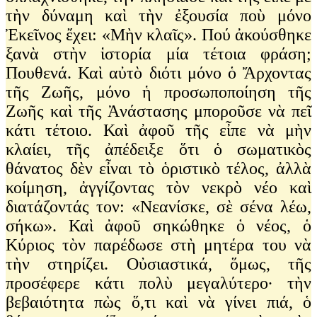
τὴν δύναμη καὶ τὴν ἐξουσία ποὺ μόνο
Ἐκεῖνος ἔχει: «Μὴν κλαῖς». Πού ἀκούσθηκε
ξανὰ στὴν ἱστορία μία τέτοια φράση;
Πουθενά. Καὶ αὐτὸ διότι μόνο ὁ Ἄρχοντας
τῆς Ζωῆς, μόνο ἡ προσωποποίηση τῆς
Ζωῆς καὶ τῆς Ἀνάστασης μποροῦσε νὰ πεῖ
κάτι τέτοιο. Καὶ ἀφοῦ τῆς εἶπε νὰ μὴν
κλαίει, τῆς ἀπέδειξε ὅτι ὁ σωματικὸς
θάνατος δὲν εἶναι τὸ ὁριστικὸ τέλος, ἀλλὰ
κοίμηση, ἀγγίζοντας τὸν νεκρὸ νέο καὶ
διατάζοντάς τον: «Νεανίσκε, σὲ σένα λέω,
σήκω». Καὶ ἀφοῦ σηκώθηκε ὁ νέος, ὁ
Κύριος τὸν παρέδωσε στὴ μητέρα του νὰ
τὴν στηρίζει. Οὐσιαστικά, ὅμως, τῆς
προσέφερε κάτι πολὺ μεγαλύτερο∙ τὴν
βεβαιότητα πὼς ὅ,τι καὶ νὰ γίνει πιά, ὁ