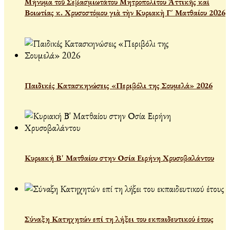
Μήνυμα τοῦ Σεβασμιωτάτου Μητροπολίτου Ἀττικῆς καὶ
Βοιωτίας κ. Χρυσοστόμου γιὰ τὴν Κυριακὴ Γ´ Ματθαίου 2026
Παιδικές Κατασκηνώσεις «Περιβόλι της Σουμελά» 2026
Κυριακή Β' Ματθαίου στην Οσία Ειρήνη Χρυσοβαλάντου
Σύναξη Κατηχητών επί τη λήξει του εκπαιδευτικού έτους