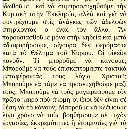
ἰδωθοῦμε καὶ νὰ συμπροσευχηθοῦμε τὴν
Κυριακὴ στὴν Ἐκκλησία, ἀλλὰ καὶ γιὰ νὰ
συντρέχουμε στὶς ἀνάγκες τῶν ἀδελφῶν
στηρίζοντας ὁ ἕνας τὸν ἄλλο. Ἂν
παρουσιασθοῦμε μόνο στὴν κηδεία καὶ μετὰ
ἀδιαφορήσουμε, σίγουρα δὲν φερόμαστε
κατὰ τὸ Θέλημα τοῦ Κυρίου. Οἱ οἰκεῖοι
πονοῦν. Τί μποροῦμε νὰ κάνουμε;
Μποροῦμε νὰ τοὺς ἐπισκεπτόμαστε τακτικὰ
μεταφέροντάς τους λόγια Χριστοῦ;
Μποροῦμε νὰ πάμε νὰ προσευχηθοῦμε μαζί
τους; Μποροῦμε νὰ τοὺς μαγειρέψουμε τὸν
πρῶτο καιρὸ ποὺ ἀκόμη οἱ ἴδιοι δὲν εἶναι σὲ
θέση νὰ τὸ κάνουν; Μποροῦμε νὰ κλέψουμε
λίγο χρόνο νὰ τοὺς βοηθήσουμε σὲ τυχὸν
ἐργασίες, ἐκκρεμότητες ἢ ἐτοιμασίες γιὰ τὰ