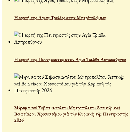
Η εορτή της Αγίας Τριάδος στην Μητρόπολή μας
Η εορτή της Πεντηκοστής στην Αγία Τριάδα Ασπροπύργου
Μήνυμα τοῦ Σεβασμιωτάτου Μητροπολίτου Ἀττικῆς καὶ
Βοιωτίας κ. Χρυσοστόμου γιὰ τὴν Κυριακὴ τῆς Πεντηκοστῆς
2026