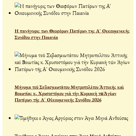
Η πανήγυρις των Θεοφόρων Πατέρων της Α' Οικουμενικής
Συνόδου στην Παιανία
Μήνυμα τοῦ Σεβασμιωτάτου Μητροπολίτου Ἀττικῆς καὶ
Βοιωτίας κ. Χρυσοστόμου γιὰ τὴν Κυριακὴ τῶν Ἁγίων
Πατέρων τῆς Α´ Οἰκουμενικῆς Συνόδου 2026
Τιμήθηκε ο Άγιος Αργύριος στον Άγιο Μηνά Ανθούσας