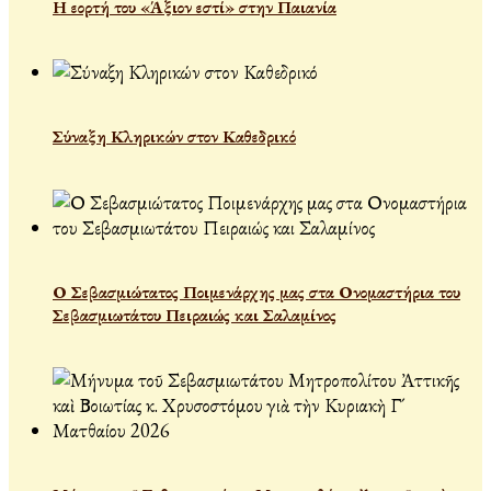
Η εορτή του «Άξιον εστί» στην Παιανία
Σύναξη Κληρικών στον Καθεδρικό
Ο Σεβασμιώτατος Ποιμενάρχης μας στα Ονομαστήρια του
Σεβασμιωτάτου Πειραιώς και Σαλαμίνος