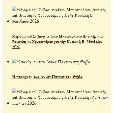
Μήνυμα τοῦ Σεβασμιωτάτου Μητροπολίτου Ἀττικῆς καὶ
Βοιωτίας κ. Χρυσοστόμου γιὰ τὴν Κυριακὴ Β´ Ματθαίου
2026
Η πανήγυρη των Αγίων Πάντων στη Θήβα