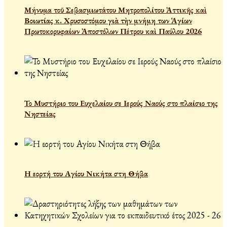
Μήνυμα τοῦ Σεβασμιωτάτου Μητροπολίτου Ἀττικῆς καὶ
Βοιωτίας κ. Χρυσοστόμου γιὰ τὴν μνήμη των Ἁγίων
Πρωτοκορυφαίων Ἀποστόλων Πέτρου καὶ Παύλου 2026
Το Μυστήριο του Ευχελαίου σε Ιερούς Ναούς στο πλαίσιο της
Νηστείας
Η εορτή του Αγίου Νικήτα στη Θήβα