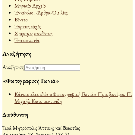
Μηνιαίο Αρχείο
Ἐγκύκλιοι -Ἄρθρα-Ὁμιλίες
Βίντεο
Ἐόρτιες εὐχές
Χρήσιμες συνδέσεις
Ἐπικοινωνία
Αναζήτηση
Αναζήτηση
«Φωτογραφική Γωνιά»
Κάνετε κλικ εδώ: «Φωτογραφική Γωνιά» Πρεσβυτέρου Π.
Μιχαήλ Κωνσταντινίδη
Διεύθυνση
Ἱερά Μητρόπολις Ἀττικῆς καί Βοιωτίας
Δημοκρίτου 18, Ἀχαρναί, 136 71