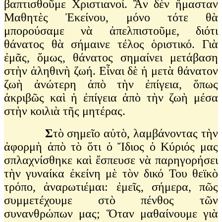
βαπτισθοῦμε Χριστιανοί. Ἂν δὲν ἤμασταν
Μαθητὲς Ἐκείνου, μόνο τότε θὰ
μπορούσαμε νὰ ἀπελπιστοῦμε, διότι
θάνατος θὰ σήμαινε τέλος ὁριστικό. Γιὰ
ἐμᾶς, ὅμως, θάνατος σημαίνει μετάβαση
στὴν ἀληθινὴ ζωή. Εἶναι δὲ ἡ μετὰ θάνατον
ζωὴ ἀνώτερη ἀπὸ τὴν ἐπίγεια, ὅπως
ἀκριβῶς καὶ ἡ ἐπίγεια ἀπὸ τὴν ζωὴ μέσα
στὴν κοιλιὰ τῆς μητέρας.
Σ
τὸ σημεῖο αὐτὸ, λαμβάνοντας τὴν
ἀφορμὴ ἀπὸ τὸ ὅτι ὁ Ἴδιος ὁ Κύριός μας
σπλαχνίσθηκε καὶ ἔσπευσε νὰ παρηγορήσει
τὴν γυναίκα ἐκείνη μὲ τὸν δικό Του θεϊκὸ
τρόπο, ἀναρωτιέμαι: ἐμεῖς, σήμερα, πῶς
συμμετέχουμε στὸ πένθος τῶν
συνανθρώπων μας; Ὅταν μαθαίνουμε γιὰ