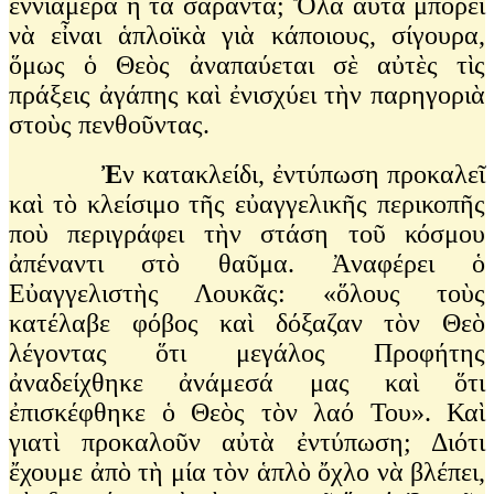
ἐννιάμερα ἢ τὰ σαρὰντα; Ὅλα αὐτὰ μπορεῖ
νὰ εἶναι ἁπλοϊκὰ γιὰ κάποιους, σίγουρα,
ὅμως ὁ Θεὸς ἀναπαύεται σὲ αὐτὲς τὶς
πράξεις ἀγάπης καὶ ἐνισχύει τὴν παρηγοριὰ
στοὺς πενθοῦντας.
Ἐ
ν κατακλείδι, ἐντύπωση προκαλεῖ
καὶ τὸ κλείσιμο τῆς εὐαγγελικῆς περικοπῆς
ποὺ περιγράφει τὴν στάση τοῦ κόσμου
ἀπέναντι στὸ θαῦμα. Ἀναφέρει ὁ
Εὐαγγελιστὴς Λουκᾶς: «ὅλους τοὺς
κατέλαβε φόβος καὶ δόξαζαν τὸν Θεὸ
λέγοντας ὅτι μεγάλος Προφήτης
ἀναδείχθηκε ἀνάμεσά μας καὶ ὅτι
ἐπισκέφθηκε ὁ Θεὸς τὸν λαό Του». Καὶ
γιατὶ προκαλοῦν αὐτὰ ἐντύπωση; Διότι
ἔχουμε ἀπὸ τὴ μία τὸν ἁπλὸ ὄχλο νὰ βλέπει,