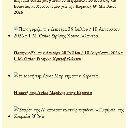
Μήνυμα τοῦ Σεβασμιωτάτου Μητροπολίτου Ἀττικῆς καὶ
Βοιωτίας κ. Χρυσοστόμου γιὰ τὴν Κυριακὴ Θ´ Ματθαίου
2026
Πανηγυρίζει την Δευτέρα 28 Ιουλίου / 10 Αυγούστου 2026 η
Ι. Μ. Οσίας Ειρήνης Χρυσοβαλάντου
Η εορτή της Αγίας Μαρίνης στην Κερατέα