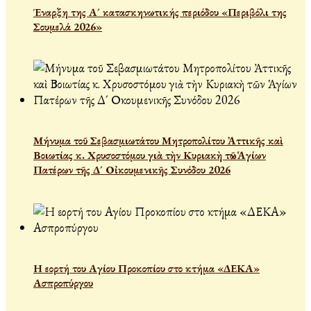
Έναρξη της Α´ κατασκηνωτικής περιόδου «Περιβόλι της
Σουμελά 2026»
Μήνυμα τοῦ Σεβασμιωτάτου Μητροπολίτου Ἀττικῆς καὶ
Βοιωτίας κ. Χρυσοστόμου γιὰ τὴν Κυριακὴ τῶν Ἁγίων
Πατέρων τῆς Δ´ Οἰκουμενικῆς Συνόδου 2026
Η εορτή του Αγίου Προκοπίου στο κτήμα «ΔΕΚΑ»
Ασπροπύργου