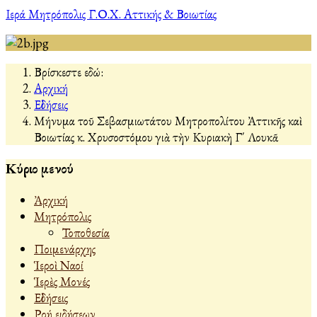
Ιερά Μητρόπολις Γ.Ο.Χ. Αττικής & Βοιωτίας
Βρίσκεστε εδώ:
Αρχική
Εἰδήσεις
Μήνυμα τοῦ Σεβασμιωτάτου Μητροπολίτου Ἀττικῆς καὶ
Βοιωτίας κ. Χρυσοστόμου γιὰ τὴν Κυριακὴ Γ΄ Λουκᾶ
Κύριο μενού
Ἀρχική
Μητρόπολις
Τοποθεσία
Ποιμενάρχης
Ἱεροὶ Ναοί
Ἱερὲς Μονές
Εἰδήσεις
Ροή ειδήσεων