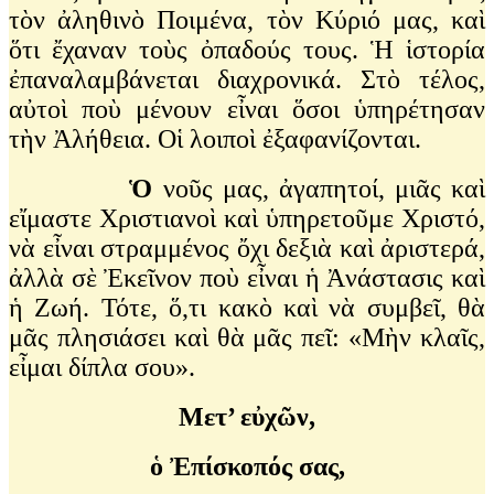
τὸν ἀληθινὸ Ποιμένα, τὸν Κύριό μας, καὶ
ὅτι ἔχαναν τοὺς ὀπαδούς τους. Ἡ ἱστορία
ἐπαναλαμβάνεται διαχρονικά. Στὸ τέλος,
αὐτοὶ ποὺ μένουν εἶναι ὅσοι ὑπηρέτησαν
τὴν Ἀλήθεια. Οἱ λοιποὶ ἐξαφανίζονται.
Ὁ
νοῦς μας, ἀγαπητοί, μιᾶς καὶ
εἴμαστε Χριστιανοὶ καὶ ὑπηρετοῦμε Χριστό,
νὰ εἶναι στραμμένος ὄχι δεξιὰ καὶ ἀριστερά,
ἀλλὰ σὲ Ἐκεῖνον ποὺ εἶναι ἡ Ἀνάστασις καὶ
ἡ Ζωή. Τότε, ὅ,τι κακὸ καὶ νὰ συμβεῖ, θὰ
μᾶς πλησιάσει καὶ θὰ μᾶς πεῖ: «Μὴν κλαῖς,
εἶμαι δίπλα σου».
Μετ’ εὐχῶν,
ὁ Ἐπίσκοπός σας,