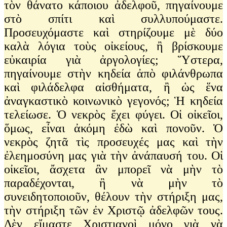
τὸν θάνατο κάποιου ἀδελφοῦ, πηγαίνουμε
στὸ σπίτι καὶ συλλυπούμαστε.
Προσευχόμαστε καὶ στηρίζουμε μὲ δύο
καλὰ λόγια τοὺς οἰκείους, ἢ βρίσκουμε
εὐκαιρία γιὰ ἀργολογίες; Ὕστερα,
πηγαίνουμε στὴν κηδεία ἀπὸ φιλάνθρωπα
καὶ φιλάδελφα αἰσθήματα, ἢ ὡς ἕνα
ἀναγκαστικὸ κοινωνικὸ γεγονός; Ἡ κηδεία
τελείωσε. Ὁ νεκρὸς ἔχει φύγει. Οἱ οἰκεῖοι,
ὅμως, εἶναι ἀκόμη ἐδὼ καὶ πονοῦν. Ὁ
νεκρὸς ζητᾶ τὶς προσευχές μας καὶ τὴν
ἐλεημοσύνη μας γιὰ τὴν ἀνάπαυσή του. Οἱ
οἰκεῖοι, ἄσχετα ἂν μπορεῖ νὰ μὴν τὸ
παραδέχονται, ἢ νὰ μὴν τὸ
συνειδητοποιοῦν, θέλουν τὴν στήριξη μας,
τὴν στήριξη τῶν ἐν Χριστῷ ἀδελφῶν τους.
Δὲν εἴμαστε Χριστιανοὶ μόνο γιὰ νὰ