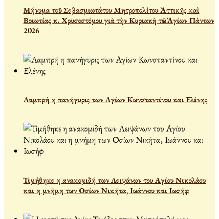
Μήνυμα τοῦ Σεβασμιωτάτου Μητροπολίτου Ἀττικῆς καὶ
Βοιωτίας κ. Χρυσοστόμου γιὰ τὴν Κυριακὴ τῶν Ἁγίων Πάντων
2026
Λαμπρή η πανήγυρις των Αγίων Κωνσταντίνου και Ελένης
Τιμήθηκε η ανακομιδή των Λειψάνων του Αγίου Νικολάου
και η μνήμη των Οσίων Νικήτα, Ιωάννου και Ιωσήφ