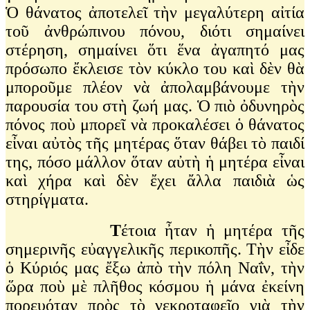
Ὁ θάνατος ἀποτελεῖ τὴν μεγαλύτερη αἰτία
τοῦ ἀνθρώπινου πόνου, διότι σημαίνει
στέρηση, σημαίνει ὅτι ἕνα ἀγαπητό μας
πρόσωπο ἔκλεισε τὸν κύκλο του καὶ δὲν θὰ
μποροῦμε πλέον νὰ ἀπολαμβάνουμε τὴν
παρουσία του στὴ ζωή μας. Ὁ πιὸ ὀδυνηρὸς
πόνος ποὺ μπορεῖ νὰ προκαλέσει ὁ θάνατος
εἶναι αὐτὸς τῆς μητέρας ὅταν θάβει τὸ παιδί
της, πόσο μάλλον ὅταν αὐτὴ ἡ μητέρα εἶναι
καὶ χήρα καὶ δὲν ἔχει ἄλλα παιδιὰ ὡς
στηρίγματα.
Τ
έτοια ἦταν ἡ μητέρα τῆς
σημερινῆς εὐαγγελικῆς περικοπῆς. Τὴν εἶδε
ὁ Κύριός μας ἔξω ἀπὸ τὴν πόλη Ναΐν, τὴν
ὥρα ποὺ μὲ πλῆθος κόσμου ἡ μάνα ἐκείνη
πορευόταν πρὸς τὸ νεκροταφεῖο γιὰ τὴν