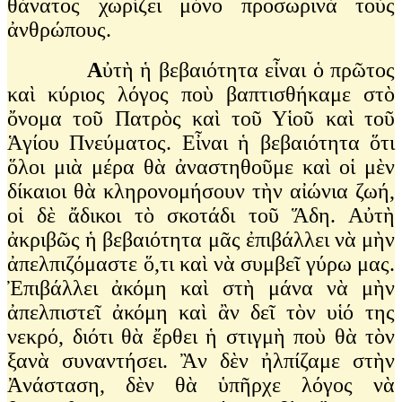
θάνατος χωρίζει μόνο προσωρινὰ τοὺς
ἀνθρώπους.
Α
ὐτὴ ἡ βεβαιότητα εἶναι ὁ πρῶτος
καὶ κύριος λόγος ποὺ βαπτισθήκαμε στὸ
ὄνομα τοῦ Πατρὸς καὶ τοῦ Υἱοῦ καὶ τοῦ
Ἁγίου Πνεύματος. Εἶναι ἡ βεβαιότητα ὅτι
ὅλοι μιὰ μέρα θὰ ἀναστηθοῦμε καὶ οἱ μὲν
δίκαιοι θὰ κληρονομήσουν τὴν αἰώνια ζωή,
οἱ δὲ ἄδικοι τὸ σκοτάδι τοῦ Ἅδη. Αὐτὴ
ἀκριβῶς ἡ βεβαιότητα μᾶς ἐπιβάλλει νὰ μὴν
ἀπελπιζόμαστε ὅ,τι καὶ νὰ συμβεῖ γύρω μας.
Ἐπιβάλλει ἀκόμη καὶ στὴ μάνα νὰ μὴν
ἀπελπιστεῖ ἀκόμη καὶ ἂν δεῖ τὸν υἱό της
νεκρό, διότι θὰ ἔρθει ἡ στιγμὴ ποὺ θὰ τὸν
ξανὰ συναντήσει. Ἂν δὲν ἠλπίζαμε στὴν
Ἀνάσταση, δὲν θὰ ὑπῆρχε λόγος νὰ