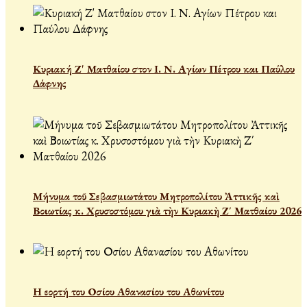
Κυριακή Ζ' Ματθαίου στον Ι. Ν. Αγίων Πέτρου και Παύλου
Δάφνης
Μήνυμα τοῦ Σεβασμιωτάτου Μητροπολίτου Ἀττικῆς καὶ
Βοιωτίας κ. Χρυσοστόμου γιὰ τὴν Κυριακὴ Ζ΄ Ματθαίου 2026
Η εορτή του Οσίου Αθανασίου του Αθωνίτου