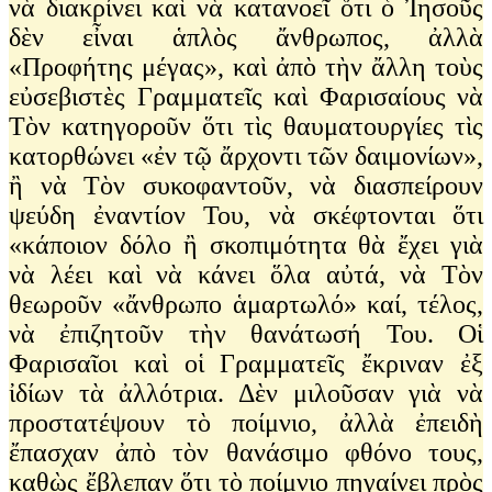
νὰ διακρίνει καὶ νὰ κατανοεῖ ὅτι ὁ Ἰησοῦς
δὲν εἶναι ἁπλὸς ἄνθρωπος, ἀλλὰ
«Προφήτης μέγας», καὶ ἀπὸ τὴν ἄλλη τοὺς
εὐσεβιστὲς Γραμματεῖς καὶ Φαρισαίους νὰ
Τὸν κατηγοροῦν ὅτι τὶς θαυματουργίες τὶς
κατορθώνει «ἐν τῷ ἄρχοντι τῶν δαιμονίων»,
ἢ νὰ Τὸν συκοφαντοῦν, νὰ διασπείρουν
ψεύδη ἐναντίον Του, νὰ σκέφτονται ὅτι
«κάποιον δόλο ἢ σκοπιμότητα θὰ ἔχει γιὰ
νὰ λέει καὶ νὰ κάνει ὅλα αὐτά, νὰ Τὸν
θεωροῦν «ἄνθρωπο ἁμαρτωλό» καί, τέλος,
νὰ ἐπιζητοῦν τὴν θανάτωσή Του. Οἱ
Φαρισαῖοι καὶ οἱ Γραμματεῖς ἔκριναν ἐξ
ἰδίων τὰ ἀλλότρια. Δὲν μιλοῦσαν γιὰ νὰ
προστατέψουν τὸ ποίμνιο, ἀλλὰ ἐπειδὴ
ἔπασχαν ἀπὸ τὸν θανάσιμο φθόνο τους,
καθὼς ἔβλεπαν ὅτι τὸ ποίμνιο πηγαίνει πρὸς