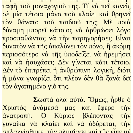
ταφὴ τοῦ μοναχογιοῦ της. Τί νὰ πεῖ κανεὶς
σὲ μία τέτοια μάνα ποὺ κλαίει καὶ θρηνεῖ
τὸν θάνατο τοῦ παιδιοῦ της; Μὲ ποιὰ
δύναμη μπορεῖ κάποιος νὰ ἀρθρώσει λόγο
προσπαθῶντας νὰ τὴν παρηγορήσει; Εἶναι
δυνατὸν νὰ τῆς ἀπαλύνει τὸν πόνο, ἢ ἀκόμη
περισσότερο νὰ τῆς ὑποδείξει νὰ ἠρεμήσει
καὶ νὰ ἡσυχάσει; Δὲν γίνεται κάτι τέτοιο.
Δὲν τὸ ἐπιτρέπει ἡ ἀνθρώπινη λογική, διότι
ἡ μάνα γνωρίζει ὅτι πλέον δὲν θὰ ξανὰ δεῖ
τὸν ἀγαπημένο γιό της.
Σ
ωστὰ ὅλα αὐτά. Ὅμως, ἦρθε ὁ
Χριστὸς ἀνάμεσά μας καὶ ἔφερε τὴν
ἀνατροπή. Ὁ Κύριος βλέποντας τὴν
γυναίκα νὰ κλαίει καὶ νὰ ὀδύρεται, τὴν
σπλαχνίσθηκε, τὴν πλησίασε καὶ τῆς εἶπε μὲ