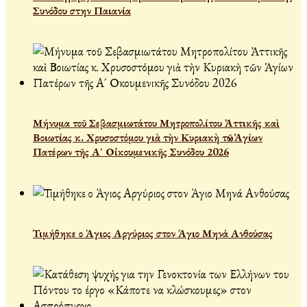
Συνόδου στην Παιανία
Μήνυμα τοῦ Σεβασμιωτάτου Μητροπολίτου Ἀττικῆς καὶ
Βοιωτίας κ. Χρυσοστόμου γιὰ τὴν Κυριακὴ τῶν Ἁγίων
Πατέρων τῆς Α´ Οἰκουμενικῆς Συνόδου 2026
Τιμήθηκε ο Άγιος Αργύριος στον Άγιο Μηνά Ανθούσας