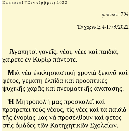
Σάββατο
17
Σεπτέμβριος
2022
Ἀρ. πρωτ.: 794
Ἐν Ἀχαρναῖς: 4-17/9/2022
Ἀ
γαπητοὶ γονεῖς, νέοι, νέες καὶ παιδιά,
χαίρετε ἐν Κυρίῳ πάντοτε.
Μ
ιὰ νέα ἐκκλησιαστικὴ χρονιὰ ξεκινᾶ καὶ
φέτος, γεμάτη ἐλπίδα καὶ προοπτικὲς
ψυχικῆς χαρᾶς καὶ πνευματικῆς ἀνάτασης.
Ἡ
Μητρόπολή μας προσκαλεῖ καὶ
προτρέπει τοὺς νέους, τὶς νέες καὶ τὰ παιδιὰ
τῆς ἐνορίας μας νὰ προσέλθουν καὶ φέτος
στὶς ὁμάδες τῶν Κατηχητικῶν Σχολείων.