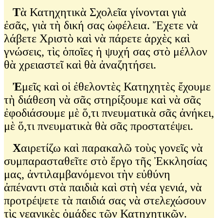
Τ
ὰ Κατηχητικὰ Σχολεῖα γίνονται γιὰ
ἐσᾶς, γιὰ τὴ δική σας ὠφέλεια. Ἔχετε νὰ
λάβετε Χριστὸ καὶ νὰ πάρετε ἀρχὲς καὶ
γνώσεις, τὶς ὁποῖες ἡ ψυχή σας στὸ μέλλον
θὰ χρειαστεῖ καὶ θὰ ἀναζητήσει.
Ἐ
μεῖς καὶ οἱ ἐθελοντὲς Κατηχητὲς ἔχουμε
τὴ διάθεση νὰ σᾶς στηρίξουμε καὶ νὰ σᾶς
ἐφοδιάσουμε μὲ ὅ,τι πνευματικὰ σᾶς ἀνήκει,
μὲ ὅ,τι πνευματικὰ θὰ σᾶς προστατέψει.
Χ
αιρετίζω καὶ παρακαλῶ τοὺς γονεῖς νὰ
συμπαρασταθεῖτε στὸ ἔργο τῆς Ἐκκλησίας
μας, ἀντιλαμβανόμενοι τὴν εὐθύνη
ἀπέναντι στὰ παιδιὰ καὶ στὴ νέα γενιά, νὰ
προτρέψετε τὰ παιδιά σας νὰ στελεχώσουν
τὶς νεανικὲς ὁμάδες τῶν Κατηχητικῶν.