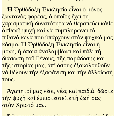
Ἡ
Ὀρθόδοξη Ἐκκλησία εἶναι ὁ μόνος
ζωντανὸς φορέας, ὁ ὁποῖος ἔχει τὴ
χαρισματικὴ δυνατότητα νὰ θεραπεύει κάθε
ἀσθενῆ ψυχὴ καὶ νὰ συμπληρώνει τὰ
πιθανὰ κενὰ ποὺ ὑπάρχουν στὸν ψυχικό μας
κόσμο. Ἡ Ὀρθόδοξη Ἐκκλησία εἶναι ἡ
μόνη, ἡ ὁποία ἀναλαμβάνει καὶ πάλι τὴ
διάσωση τοῦ Γένους, τῆς παράδοσης καὶ
τῆς ἱστορίας μας, ἀπ’ ὅσους ἐξακολουθοῦν
νὰ θέλουν τὴν ἐξαφάνιση καὶ τὴν ἀλλοίωσή
τους.
Ἀ
γαπητοί μας νέοι, νέες καὶ παιδιά, δῶστε
τὴν ψυχὴ καὶ ἐμπιστευτεῖτε τὴ ζωή σας
στὸν Χριστό μας.