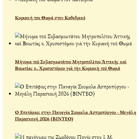
Κυριακή του Θωμά στον Καθεδρικό
Μήνυμα τοῦ Σεβασμιωτάτου Μητροπολίτου Ἀττικῆς καὶ
Βοιωτίας κ. Χρυσοστόμου γιὰ τὴν Κυριακὴ τοῦ Θωμᾶ
Ο Επιτάφιος στην Παναγία Σουμελα Ασπροπύργου - Μεγάλη
Παρασκευή 2026 (ΒΙΝΤΕΟ)