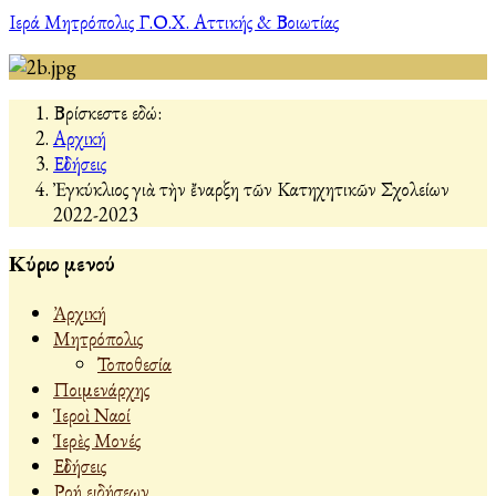
Ιερά Μητρόπολις Γ.Ο.Χ. Αττικής & Βοιωτίας
Βρίσκεστε εδώ:
Αρχική
Εἰδήσεις
Ἐγκύκλιος γιὰ τὴν ἔναρξη τῶν Κατηχητικῶν Σχολείων
2022-2023
Κύριο μενού
Ἀρχική
Μητρόπολις
Τοποθεσία
Ποιμενάρχης
Ἱεροὶ Ναοί
Ἱερὲς Μονές
Εἰδήσεις
Ροή ειδήσεων