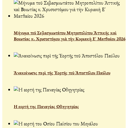
Μήνυμα τοῦ Σεβασμιωτάτου Μητροπολίτου Ἀττικῆς καὶ
Βοιωτίας κ. Χρυσοστόμου γιὰ τὴν Κυριακὴ Ε´ Ματθαίου 2026
Ἀνακοίνωσις περὶ τῆς Ἑορτῆς τοῦ Ἀποστόλου Παύλου
Η εορτή της Παναγίας Οδηγητρίας