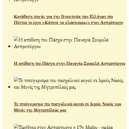
Κατάθεση ψυχής για την Γενοκτονία των Ελλήνων του
Πόντου το έργο «Κάποτε να κλώσκουμες» στον Ασπρόπυργο
Η απόδοση του Πάσχα στην Παναγία Σουμελά Ασπροπύργου
Το τσούγκρισμα του πασχαλινού αυγού σε Ιερούς Ναούς και
Μονές της Μητροπόλεώς μας