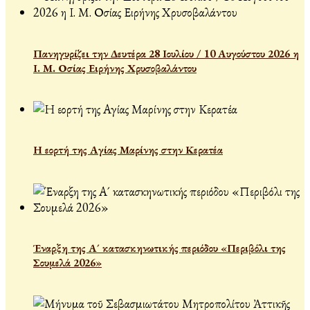
Πανηγυρίζει την Δευτέρα 28 Ιουλίου / 10 Αυγούστου 2026 η
Ι. Μ. Οσίας Ειρήνης Χρυσοβαλάντου
Η εορτή της Αγίας Μαρίνης στην Κερατέα
Έναρξη της Α´ κατασκηνωτικής περιόδου «Περιβόλι της
Σουμελά 2026»