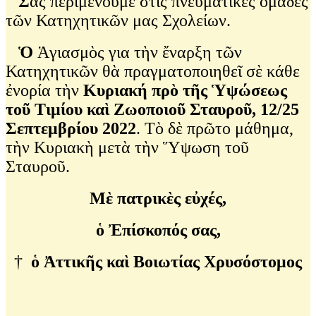
Σ
ᾶς περιμένουμε στὶς πνευματικὲς ὁμάδες
τῶν Κατηχητικῶν μας Σχολείων.
Ὁ
Ἁγιασμὸς για τὴν ἔναρξη τῶν
Κατηχητικῶν θὰ πραγματοποιηθεῖ σὲ κάθε
ἐνορία τὴν
Κυριακή πρὸ τῆς Ὑψώσεως
τοῦ Τιμίου καὶ Ζωοποιοῦ Σταυροῦ, 12/25
Σεπτεμβρίου 2022
. Τὸ δὲ πρῶτο μάθημα,
τὴν Κυριακὴ μετὰ τὴν Ὕψωση τοῦ
Σταυροῦ.
Μὲ πατρικὲς εὐχές,
ὁ Ἐπίσκοπός σας,
†
ὁ Ἀττικῆς καὶ Βοιωτίας Χρυσόστομος