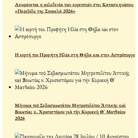
Ακυρώνεται η φιλοξενία των κοριτσιών στις Κατασκηνώσεις
«Περιβόλι της Σουμελά 2026»
Η εορτή του Προφήτη Ηλία στη Θήβα και στον Ασπρόπυργο
Μήνυμα τοῦ Σεβασμιωτάτου Μητροπολίτου Ἀττικῆς καὶ
Βοιωτίας κ. Χρυσοστόμου γιὰ τὴν Κυριακὴ Θ´ Ματθαίου
2026