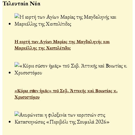
Τελευταία Νέα
Η εορτή των Αγίων Μαρίας της Μαγδαληνής και
Μαρκέλλης της Χιοπολίτιδος
«Κύριε σῶσον ἡμᾶς» τοῦ Σεβ. Ἀττικῆς καὶ Βοιωτίας κ.
Χρυσοστόμου