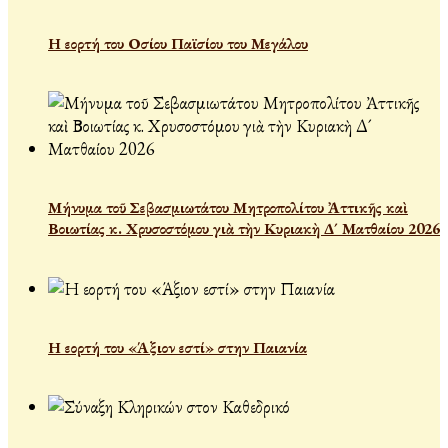
Η εορτή του Οσίου Παϊσίου του Μεγάλου
Μήνυμα τοῦ Σεβασμιωτάτου Μητροπολίτου Ἀττικῆς καὶ
Βοιωτίας κ. Χρυσοστόμου γιὰ τὴν Κυριακὴ Δ´ Ματθαίου 2026
Η εορτή του «Άξιον εστί» στην Παιανία