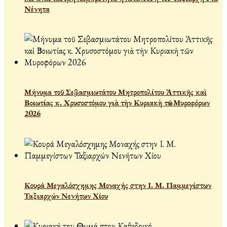
Νένητα
Μήνυμα τοῦ Σεβασμιωτάτου Μητροπολίτου Ἀττικῆς καὶ
Βοιωτίας κ. Χρυσοστόμου γιὰ τὴν Κυριακὴ τῶν Μυροφόρων
2026
Κουρά Μεγαλόσχημης Μοναχής στην Ι. Μ. Παμμεγίστων
Ταξιαρχών Νενήτων Χίου