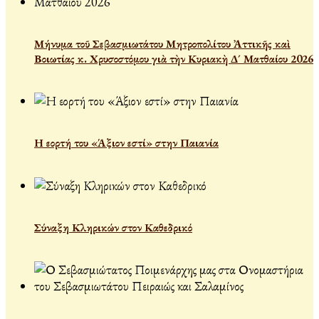
Μήνυμα τοῦ Σεβασμιωτάτου Μητροπολίτου Ἀττικῆς καὶ
Βοιωτίας κ. Χρυσοστόμου γιὰ τὴν Κυριακὴ Δ´ Ματθαίου 2026
Η εορτή του «Άξιον εστί» στην Παιανία
Σύναξη Κληρικών στον Καθεδρικό