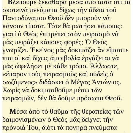
Β
λέπουμε ξεκάθαρα μέσα ἀπὸ αὐτὰ ὅτι τὰ
σκοτεινὰ πνεύματα δίχως τὴν ἄδεια τοῦ
Παντοδύναμου Θεοῦ δὲν μποροῦν νὰ
κάνουν τίποτα. Τότε θὰ ρωτήσει κάποιος:
γιατί ὁ Θεὸς ἐπιτρέπει στὸν πειρασμὸ νὰ
μᾶς πειράζει κάποιες φορές; Ὁ Θεὸς
γνωρίζει. Ἑκεῖνος μᾶς δοκιμάζει ἄν εἴμαστε
πιστοὶ καὶ δίχως ἀμφιβολία ἐργάζεται νὰ
μᾶς ὠφελήσει μὲ κάθε τρόπο. Ἄλλωστε,
«ἔπαρον τοὺς πειρασμοὺς καὶ οὐδεὶς ὁ
σωζόμενος» διδάσκει ὁ Μέγας Ἀντώνιος.
Χωρὶς νὰ δοκιμασθοῦμε μέσω τῶν
πειρασμῶν, δὲν θὰ δοῦμε πρόσωπο Θεοῦ.
Μ
έσα ἀπὸ τὸ θαῦμα τῆς θεραπείας τῶν
δαιμονισμένων ὁ Θεὸς μᾶς δείχνει τὴν
πρόνοιά Του, διότι τὰ πονηρὰ πνεύματα