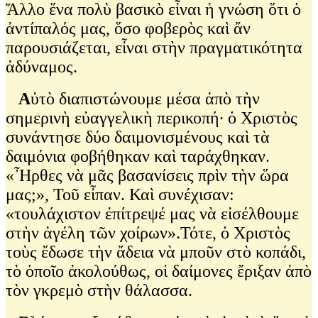
Ἄλλο ἕνα πολὺ βασικὸ εἶναι ἡ γνώση ὅτι ὁ
ἀντίπαλός μας, ὅσο φοβερὸς καὶ ἄν
παρουσιάζεται, εἶναι στὴν πραγματικότητα
ἀδύναμος.
Α
ὐτὸ διαπιστώνουμε μέσα ἀπὸ τὴν
σημερινὴ εὐαγγελικὴ περικοπή∙ ὁ Χριστὸς
συνάντησε δύο δαιμονισμένους καὶ τὰ
δαιμόνια φοβήθηκαν καὶ ταράχθηκαν.
«Ἦρθες νὰ μᾶς βασανίσεις πρὶν τὴν ὥρα
μας;», Τοῦ εἶπαν. Καὶ συνέχισαν:
«τουλάχιστον ἐπίτρεψέ μας νὰ εἰσέλθουμε
στὴν ἀγέλη τῶν χοίρων».Τότε, ὁ Χριστὸς
τοὺς ἔδωσε τὴν ἄδεια νὰ μποῦν στὸ κοπάδι,
τὸ ὁποῖο ἀκολούθως, οἱ δαίμονες ἔριξαν ἀπὸ
τὸν γκρεμὸ στὴν θάλασσα.