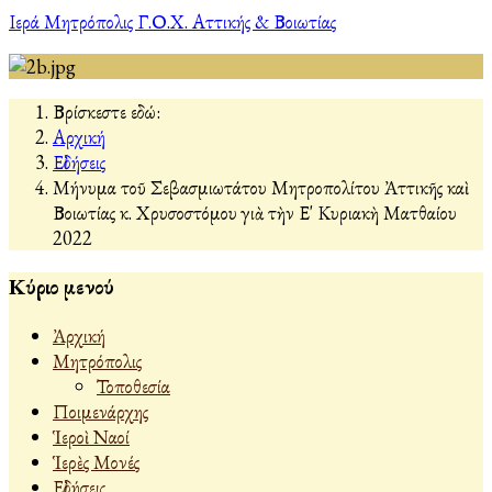
Ιερά Μητρόπολις Γ.Ο.Χ. Αττικής & Βοιωτίας
Βρίσκεστε εδώ:
Αρχική
Εἰδήσεις
Μήνυμα τοῦ Σεβασμιωτάτου Μητροπολίτου Ἀττικῆς καὶ
Βοιωτίας κ. Χρυσοστόμου γιὰ τὴν Ε' Κυριακὴ Ματθαίου
2022
Κύριο μενού
Ἀρχική
Μητρόπολις
Τοποθεσία
Ποιμενάρχης
Ἱεροὶ Ναοί
Ἱερὲς Μονές
Εἰδήσεις