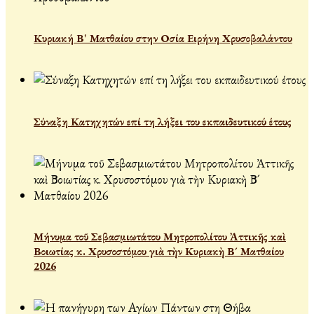
Κυριακή Β' Ματθαίου στην Οσία Ειρήνη Χρυσοβαλάντου
Σύναξη Κατηχητών επί τη λήξει του εκπαιδευτικού έτους
Μήνυμα τοῦ Σεβασμιωτάτου Μητροπολίτου Ἀττικῆς καὶ
Βοιωτίας κ. Χρυσοστόμου γιὰ τὴν Κυριακὴ Β´ Ματθαίου
2026