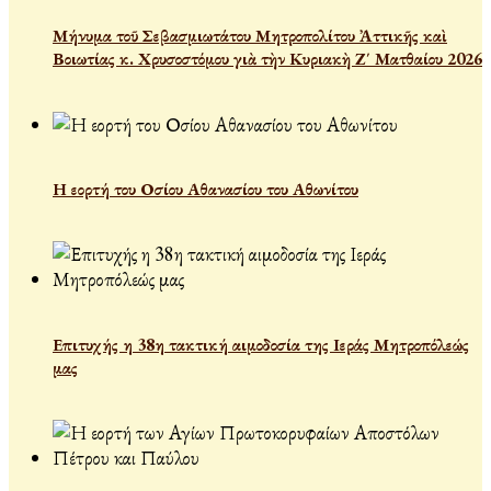
Μήνυμα τοῦ Σεβασμιωτάτου Μητροπολίτου Ἀττικῆς καὶ
Βοιωτίας κ. Χρυσοστόμου γιὰ τὴν Κυριακὴ Ζ΄ Ματθαίου 2026
Η εορτή του Οσίου Αθανασίου του Αθωνίτου
Επιτυχής η 38η τακτική αιμοδοσία της Ιεράς Μητροπόλεώς
μας