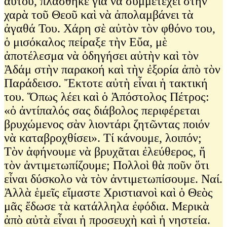
αὐτοῦ, πλάσθηκε γιὰ νὰ συμμετέχει στὴν
χαρὰ τοῦ Θεοῦ καὶ νὰ ἀπολαμβάνει τὰ
ἀγαθά Του. Χάρη σὲ αὐτὸν τὸν φθόνο του,
ὁ μισόκαλος πείραξε τὴν Εὔα, μὲ
ἀποτέλεσμα νὰ ὁδηγήσει αὐτὴν καὶ τὸν
Ἀδάμ στὴν παρακοή καὶ τὴν ἐξορία ἀπὸ τὸν
Παράδεισο. Ἔκτοτε αὐτὴ εἶναι ἡ τακτική
του. Ὅπως λέει καὶ ὁ Ἀπόστολος Πέτρος:
«ὁ ἀντίπαλός σας διάβολος περιφέρεται
βρυχώμενος σὰν λιοντάρι ζητῶντας ποιόν
νὰ καταβροχθίσει». Τί κάνουμε, λοιπόν;
Τὸν ἀφήνουμε νὰ βρυχᾶται ἐλεύθερος, ἤ
τὸν ἀντιμετωπίζουμε; Πολλοὶ θὰ ποῦν ὅτι
εἶναι δύσκολο νὰ τὸν ἀντιμετωπίσουμε. Ναί.
Ἀλλὰ ἑμεῖς εἴμαστε Χριστιανοὶ καὶ ὁ Θεὸς
μᾶς ἔδωσε τὰ κατάλληλα ἐφόδια. Μερικὰ
ἀπὸ αὐτὰ εἶναι ἡ προσευχὴ καὶ ἡ νηστεία.