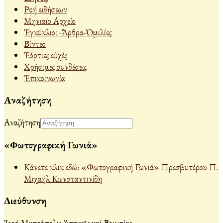
Ροή ειδήσεων
Μηνιαίο Αρχείο
Ἐγκύκλιοι -Ἄρθρα-Ὁμιλίες
Βίντεο
Ἐόρτιες εὐχές
Χρήσιμες συνδέσεις
Ἐπικοινωνία
Αναζήτηση
Αναζήτηση
«Φωτογραφική Γωνιά»
Κάνετε κλικ εδώ: «Φωτογραφική Γωνιά» Πρεσβυτέρου Π.
Μιχαήλ Κωνσταντινίδη
Διεύθυνση
Ἱερά Μητρόπολις Ἀττικῆς καί Βοιωτίας