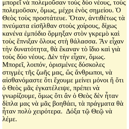
μπορεῖ νὰ πολεμοῦσαν τοὺς δύο νέους, τοὺς
πολεμοῦσαν, ὅμως, μέχρι ἑνὸς σημείου. Ὁ
Θεὸς τοὺς προστάτευε. Ὅταν, ἀντιθέτως τὰ
πνεύματα εἰσῆλθαν στοὺς χοίρους, δίχως
κανένα ἐμπόδιο ὅρμηξαν στὸν γκρεμὸ καὶ
τοὺς ἔπνιξαν ὅλους στὴ θάλασσα. Ἄν εἶχαν
τὴν δυνατότητα, θὰ ἔκαναν τὸ ἴδιο καὶ γιὰ
τοὺς δύο νέους. Δὲν τὴν εἶχαν, ὅμως.
Μπορεῖ, λοιπόν, ὁρισμένες δύσκολες
στιγμὲς τῆς ζωῆς μας, ὥς ἄνθρωποι, νὰ
αἰσθανόμαστε ὅτι ἔχουμε μείνει μόνοι ἤ ὅτι
ὁ Θεὸς μᾶς ἐγκατέλειψε, πρέπει νὰ
γνωρίζουμε, ὅμως ὅτι ἄν ὁ Θεὸς δὲν ἦταν
δίπλα μας νὰ μᾶς βοηθάει, τὰ πράγματα θὰ
ἦταν πολὺ χειρότερα. Δόξα τῷ Θεῷ νὰ
λέμε.