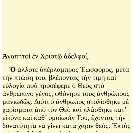
Ἀ
γαπητοὶ ἐν Χριστῷ ἀδελφοί,
Ὁ
ἄλλοτε ὑπέρλαμπρος Ἐωσφόρος, μετὰ
τὴν πτώση του, βλέποντας τὴν τιμὴ καὶ
εὐλογία ποὺ προσέφερε ὁ Θεὸς στὸ
ἀνθρώπινο γένος, φθόνησε τοὺς ἀνθρώπους
μανιωδῶς. Διότι ὁ ἄνθρωπος στολίσθηκε μὲ
χαρίσματα ἀπὸ τὸν Θεὸ καὶ πλάσθηκε κατ’
εἰκόνα καὶ καθ’ ὁμοίωσίν Του, ἔχοντας τὴν
δυνατότητα νὰ γίνει κατὰ χάριν θεός. Ἐκτὸς