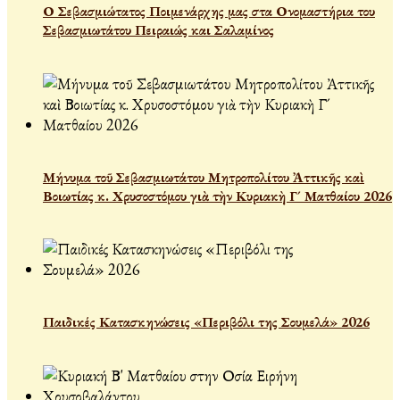
Ο Σεβασμιώτατος Ποιμενάρχης μας στα Ονομαστήρια του
Σεβασμιωτάτου Πειραιώς και Σαλαμίνος
Μήνυμα τοῦ Σεβασμιωτάτου Μητροπολίτου Ἀττικῆς καὶ
Βοιωτίας κ. Χρυσοστόμου γιὰ τὴν Κυριακὴ Γ´ Ματθαίου 2026
Παιδικές Κατασκηνώσεις «Περιβόλι της Σουμελά» 2026