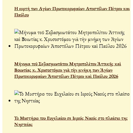
Η εορτή των Αγίων Πρωτοκορυφαίων Αποστόλων Πέτρου και
Παύλου
Μήνυμα τοῦ Σεβασμιωτάτου Μητροπολίτου Ἀττικῆς καὶ
Βοιωτίας κ. Χρυσοστόμου γιὰ τὴν μνήμη των Ἁγίων
Πρωτοκορυφαίων Ἀποστόλων Πέτρου καὶ Παύλου 2026
Το Μυστήριο του Ευχελαίου σε Ιερούς Ναούς στο πλαίσιο της
Νηστείας