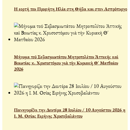
Η εορτή του Προφήτη Ηλία στη Θήβα και στον Ασπρόπυργο
Μήνυμα τοῦ Σεβασμιωτάτου Μητροπολίτου Ἀττικῆς καὶ
Βοιωτίας κ. Χρυσοστόμου γιὰ τὴν Κυριακὴ Θ´ Ματθαίου
2026
Πανηγυρίζει την Δευτέρα 28 Ιουλίου / 10 Αυγούστου 2026 η
Ι. Μ. Οσίας Ειρήνης Χρυσοβαλάντου