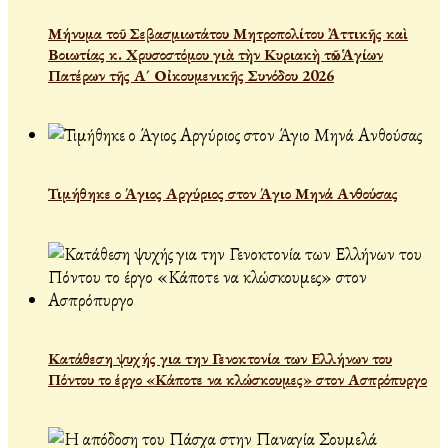
Μήνυμα τοῦ Σεβασμιωτάτου Μητροπολίτου Ἀττικῆς καὶ
Βοιωτίας κ. Χρυσοστόμου γιὰ τὴν Κυριακὴ τῶν Ἁγίων
Πατέρων τῆς Α´ Οἰκουμενικῆς Συνόδου 2026
Τιμήθηκε ο Άγιος Αργύριος στον Άγιο Μηνά Ανθούσας
Κατάθεση ψυχής για την Γενοκτονία των Ελλήνων του
Πόντου το έργο «Κάποτε να κλώσκουμες» στον Ασπρόπυργο