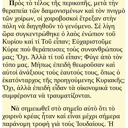
Π
ρὸς τὸ τέλος τῆς περικοπῆς, μετὰ τὴν
θεραπεία τῶν δαιμονισμένων καὶ τὸν πνιγμὸ
τῶν χοίρων, οἱ χοιροβοσκοὶ ἔτρεξαν στὴν
πόλη νὰ διηγηθοῦν τὸ γενόμενο. Σὲ λίγη
ὥρα συγκεντρώθηκε ὁ λαὸς ἐνώπιον τοῦ
Κυρίου καὶ τί Τοῦ εἶπαν; Εὐχαριστοῦμε
Κύριε ποὺ θεράπευσες τοὺς συνανθρώπους
μας; Ὄχι. Ἀλλὰ τί τοῦ εἶπαν; Φύγε ἀπὸ τὸν
τόπο μας. Μήπως ἐπειδὴ θεωροῦσαν καὶ
αὐτοὶ ἀνάξιους τοὺς ἑαυτούς τους, ὅπως ὁ
ἑκατόνταρχος τῆς προηγούμενης Κυριακῆς;
Ὄχι, ἀλλὰ ἐπειδὴ εἶδαν τὰ οἰκονομικά τους
συμφέροντα νὰ τραυματίζονται.
Ν
ὰ σημειωθεῖ στὸ σημεῖο αὐτὸ ὅτι τὸ
χοιρινὸ κρέας ἦταν καὶ εἶναι μέχρι σήμερα
παράνομη τροφὴ γιὰ τοὺς Ἰουδαίους. Ἡ