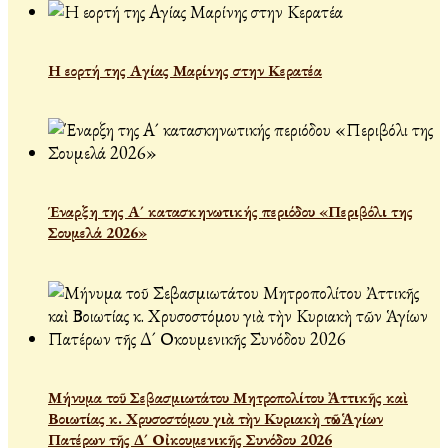
Η εορτή της Αγίας Μαρίνης στην Κερατέα
Έναρξη της Α´ κατασκηνωτικής περιόδου «Περιβόλι της
Σουμελά 2026»
Μήνυμα τοῦ Σεβασμιωτάτου Μητροπολίτου Ἀττικῆς καὶ
Βοιωτίας κ. Χρυσοστόμου γιὰ τὴν Κυριακὴ τῶν Ἁγίων
Πατέρων τῆς Δ´ Οἰκουμενικῆς Συνόδου 2026