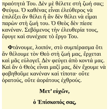
πραότητά Του. Δὲν μὲ θέλετε στὴ ζωή σας;
Φεύγω. Ὁ καθένας εἶναι ἐλεύθερος νὰ
ἐπιλέξει ἄν θέλει ἤ ἄν δὲν θέλει νὰ εἶμαι
παρὼν στὴ ζωή του. Ὁ Θεὸς δὲν πίεσε
κανέναν. Σεβόμενος τὴν ἐλευθερία τους,
ἔφυγε καὶ συνέχισε τὸ ἔργο Του.
Φ
τάνουμε, λοιπόν, στὸ συμπέρασμα ὅτι
ἄν θέλουμε τὸν Θεὸ στὴ ζωή μας, ἔρχεται
καὶ μᾶς εὐλογεῖ. Δὲν φεύγει ἀπὸ κοντά μας.
Καὶ ἄν ὁ Θεὸς εἶναι μαζί μας, δὲν ἔχουμε νὰ
φοβηθοῦμε κανέναν καὶ τίποτα∙ οὔτε
ὁρατούς, οὔτε ἀοράτους ἐχθρούς.
Μετ’ εὐχῶν,
ὁ Ἐπίσκοπός σας,