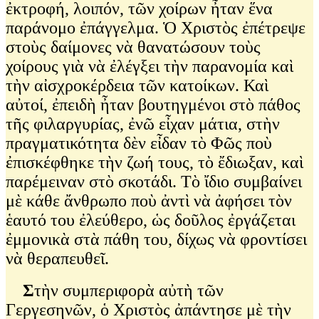
ἐκτροφή, λοιπόν, τῶν χοίρων ἦταν ἕνα
παράνομο ἐπάγγελμα. Ὁ Χριστὸς ἐπέτρεψε
στοὺς δαίμονες νὰ θανατώσουν τοὺς
χοίρους γιὰ νὰ ἐλέγξει τὴν παρανομία καὶ
τὴν αἰσχροκέρδεια τῶν κατοίκων. Καὶ
αὐτοί, ἐπειδὴ ἦταν βουτηγμένοι στὸ πάθος
τῆς φιλαργυρίας, ἐνῶ εἶχαν μάτια, στὴν
πραγματικότητα δὲν εἶδαν τὸ Φῶς ποὺ
ἐπισκέφθηκε τὴν ζωή τους, τὸ ἔδιωξαν, καὶ
παρέμειναν στὸ σκοτάδι. Τὸ ἴδιο συμβαίνει
μὲ κάθε ἄνθρωπο ποὺ ἀντὶ νὰ ἀφήσει τὸν
ἑαυτό του ἐλεύθερο, ὡς δοῦλος ἐργάζεται
ἐμμονικὰ στὰ πάθη του, δίχως νὰ φροντίσει
νὰ θεραπευθεῖ.
Σ
τὴν συμπεριφορὰ αὐτὴ τῶν
Γεργεσηνῶν, ὁ Χριστὸς ἀπάντησε μὲ τὴν