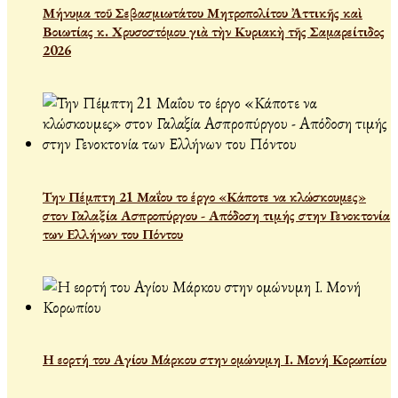
Μήνυμα τοῦ Σεβασμιωτάτου Μητροπολίτου Ἀττικῆς καὶ
Βοιωτίας κ. Χρυσοστόμου γιὰ τὴν Κυριακὴ τῆς Σαμαρείτιδος
2026
Την Πέμπτη 21 Μαΐου το έργο «Κάποτε να κλώσκουμες»
στον Γαλαξία Ασπροπύργου - Απόδοση τιμής στην Γενοκτονία
των Ελλήνων του Πόντου
Η εορτή του Αγίου Μάρκου στην ομώνυμη Ι. Μονή Κορωπίου