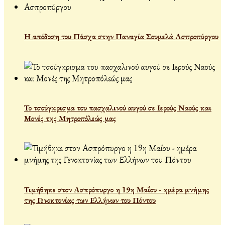
Η απόδοση του Πάσχα στην Παναγία Σουμελά Ασπροπύργου
Το τσούγκρισμα του πασχαλινού αυγού σε Ιερούς Ναούς και
Μονές της Μητροπόλεώς μας
Τιμήθηκε στον Ασπρόπυργο η 19η Μαΐου - ημέρα μνήμης
της Γενοκτονίας των Ελλήνων του Πόντου