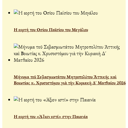
Η εορτή του Οσίου Παϊσίου του Μεγάλου
Μήνυμα τοῦ Σεβασμιωτάτου Μητροπολίτου Ἀττικῆς καὶ
Βοιωτίας κ. Χρυσοστόμου γιὰ τὴν Κυριακὴ Δ´ Ματθαίου 2026
Η εορτή του «Άξιον εστί» στην Παιανία