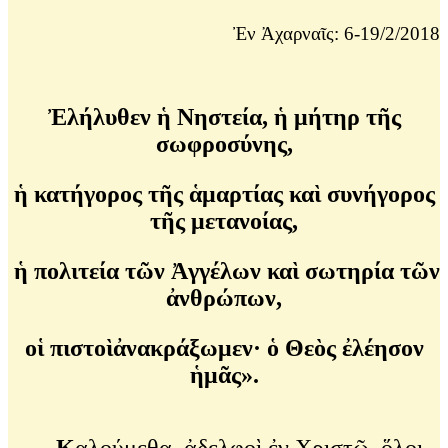
Ἐν Ἀχαρναῖς: 6-19/2/2018
Ἐλήλυθεν ἡ Νηστεία, ἡ μήτηρ τῆς
σωφροσύνης,
ἡ κατήγορος τῆς ἁμαρτίας καὶ συνήγορος
τῆς μετανοίας,
ἡ πολιτεία τῶν Ἀγγέλων καὶ σωτηρία τῶν
ἀνθρώπων,
οἱ πιστοὶἀνακράξωμεν· ὁ Θεὸς ἐλέησον
ἡμᾶς».
Κ
αλούμεθα, ἀδελφοὶ ἐν Χριστῷ, ὅλοι