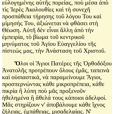
εὐλογημένης αὐτῆς πορείας, ποὺ μέσα ἀπὸ
τὶς Ἱερὲς Ἀκολουθίες καὶ τὴ συνεχῆ
προσπάθεια τήρησης τοῦ λόγου Του καὶ
μίμησής Του, ἀξιώνεται νὰ φθάσει στὴ
Θέωση. Αὐτῆ δὲν εἶναι ἄλλη ἀπὸ τὴν
ἐμπειρία, τὸ βίωμα τοῦ κεντρικοῦ
μηνύματος τοῦ Ἁγίου Εὐαγγελίου τῆς
πίστεώς μας, τὴν Ἀνάσταση τοῦ Χριστοῦ.
Ὅ
λοι οἱ Ἅγιοι Πατέρες τῆς Ὀρθοδόξου
Ἀνατολῆς προτρέπουν ὅλους ἐμᾶς, ταπεινὰ
καὶ οὐσιαστικά, νὰ παραμείνουμε Ἅγιοι,
προσπερνώντας κάθε μικροπρέπεια, κάθε
πικρία ἢ λύπη ποὺ μᾶς προξενοῦν
ἠθελημένα ἢ ἄθελά τους κάποιοι ἀδελφοί.
Μᾶς στηρίζουν ν' ἀποβάλουμε κάθε ἴχνος
ζήλειας, ἐμπάθειας, μισαδελφίας. Ν'