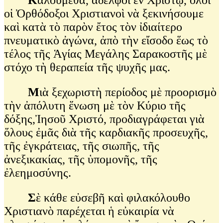
οἱ Ὀρθόδοξοι Χριστιανοὶ νὰ ξεκινήσουμε
καὶ κατὰ τὸ παρὸν ἔτος τὸν ἰδιαίτερο
πνευματικὸ ἀγώνα, ἀπὸ τὴν εἴσοδο ἕως τὸ
τέλος τῆς Ἁγίας Μεγάλης Σαρακοστῆς μὲ
στόχο τὴ θεραπεία τῆς ψυχῆς μας.
Μ
ιὰ ξεχωριστὴ περίοδος μὲ προορισμὸ
τὴν ἀπόλυτη ἕνωση μὲ τὸν Κύριο τῆς
δόξης,Ἰησοῦ Χριστό, προδιαγράφεται γιὰ
ὅλους ἐμᾶς διὰ τῆς καρδιακῆς προσευχῆς,
τῆς ἐγκράτειας, τῆς σιωπῆς, τῆς
ἀνεξικακίας, τῆς ὑπομονῆς, τῆς
ἐλεημοσύνης.
Σ
ὲ κάθε εὐσεβῆ καὶ φιλακόλουθο
Χριστιανὸ παρέχεται ἡ εὐκαιρία νὰ