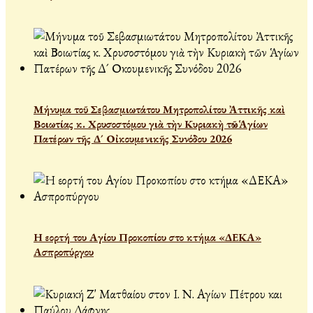
Μήνυμα τοῦ Σεβασμιωτάτου Μητροπολίτου Ἀττικῆς καὶ
Βοιωτίας κ. Χρυσοστόμου γιὰ τὴν Κυριακὴ τῶν Ἁγίων
Πατέρων τῆς Δ´ Οἰκουμενικῆς Συνόδου 2026
Η εορτή του Αγίου Προκοπίου στο κτήμα «ΔΕΚΑ»
Ασπροπύργου