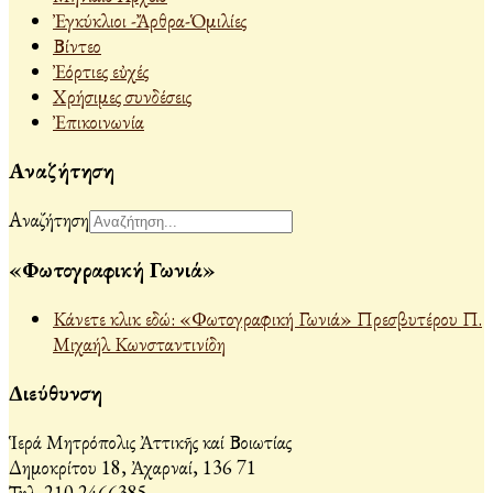
Ἐγκύκλιοι -Ἄρθρα-Ὁμιλίες
Βίντεο
Ἐόρτιες εὐχές
Χρήσιμες συνδέσεις
Ἐπικοινωνία
Αναζήτηση
Αναζήτηση
«Φωτογραφική Γωνιά»
Κάνετε κλικ εδώ: «Φωτογραφική Γωνιά» Πρεσβυτέρου Π.
Μιχαήλ Κωνσταντινίδη
Διεύθυνση
Ἱερά Μητρόπολις Ἀττικῆς καί Βοιωτίας
Δημοκρίτου 18, Ἀχαρναί, 136 71
Τηλ. 210 2466385