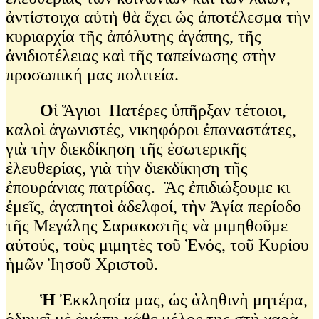
ἀντίστοιχα αὐτὴ θὰ ἔχει ὡς ἀποτέλεσμα τὴν
κυριαρχία τῆς ἀπόλυτης ἀγάπης, τῆς
ἀνιδιοτέλειας καὶ τῆς ταπείνωσης στὴν
προσωπική μας πολιτεία.
Ο
ἱ Ἅγιοι Πατέρες ὑπῆρξαν τέτοιοι,
καλοὶ ἀγωνιστές, νικηφόροι ἐπαναστάτες,
γιὰ τὴν διεκδίκηση τῆς ἐσωτερικῆς
ἐλευθερίας, γιὰ τὴν διεκδίκηση τῆς
ἐπουράνιας πατρίδας. Ἂς ἐπιδιώξουμε κι
ἐμεῖς, ἀγαπητοὶ ἀδελφοί, τὴν Ἁγία περίοδο
τῆς Μεγάλης Σαρακοστῆς νὰ μιμηθοῦμε
αὐτούς, τοὺς μιμητὲς τοῦ Ἑνός, τοῦ Κυρίου
ἡμῶν Ἰησοῦ Χριστοῦ.
Ἡ
Ἐκκλησία μας, ὡς ἀληθινὴ μητέρα,
ὁδηγεῖ μὲ ἀγάπη κάθε μέλος της στὴ χαρὰ