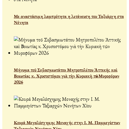
Με αναστάσιμη λαμπρότητα η λιτάνευση του Ταξιάρχη στα
Νένητα
Μήνυμα τοῦ Σεβασμιωτάτου Μητροπολίτου Ἀττικῆς καὶ
Βοιωτίας κ. Χρυσοστόμου γιὰ τὴν Κυριακὴ τῶν Μυροφόρων
2026
Κουρά Μεγαλόσχημης Μοναχής στην Ι. Μ. Παμμεγίστων
Ταξιαρχών Νενήτων Χίου