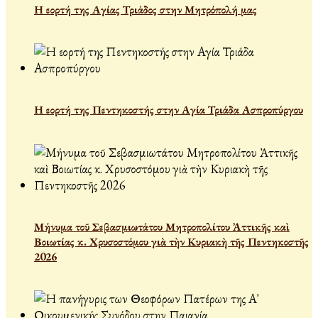
Η εορτή της Αγίας Τριάδος στην Μητρόπολή μας
Η εορτή της Πεντηκοστής στην Αγία Τριάδα Ασπροπύργου
Μήνυμα τοῦ Σεβασμιωτάτου Μητροπολίτου Ἀττικῆς καὶ
Βοιωτίας κ. Χρυσοστόμου γιὰ τὴν Κυριακὴ τῆς Πεντηκοστῆς
2026