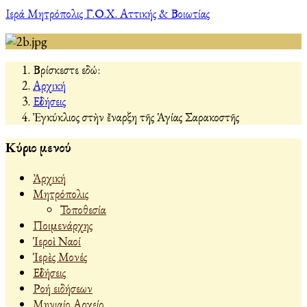
Ιερά Μητρόπολις Γ.Ο.Χ. Αττικής & Βοιωτίας
Βρίσκεστε εδώ:
Αρχική
Εἰδήσεις
Ἐγκύκλιος στὴν ἔναρξη τῆς Ἁγίας Σαρακοστῆς
Κύριο μενού
Ἀρχική
Μητρόπολις
Τοποθεσία
Ποιμενάρχης
Ἱεροὶ Ναοί
Ἱερὲς Μονές
Εἰδήσεις
Ροή ειδήσεων
Μηνιαίο Αρχείο