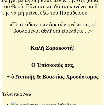
τοῦ Θεοῦ. Εὔχεται καὶ δέεται κανένα παιδί
της νὰ μὴ μείνει ἔξω τοῦ Παραδείσου.
«Τὸ στάδιον τῶν ἀρετῶν ἠνέωκται, οἱ
βουλόμενοι ἀθλῆσαι εἰσέλθετε ...»
Καλὴ Σαρακοστή!
Ὁ Ἐπίσκοπός σας,
+ ὁ Ἀττικῆς & Βοιωτίας Χρυσόστομος
Τελευταία Νέα