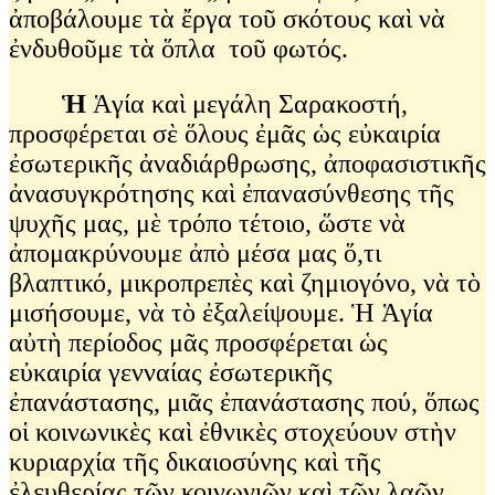
ἀποβάλουμε τὰ ἔργα τοῦ σκότους καὶ νὰ
ἐνδυθοῦμε τὰ ὅπλα τοῦ φωτός.
Ἡ
Ἁγία καὶ μεγάλη Σαρακοστή,
προσφέρεται σὲ ὅλους ἐμᾶς ὡς εὐκαιρία
ἐσωτερικῆς ἀναδιάρθρωσης, ἀποφασιστικῆς
ἀνασυγκρότησης καὶ ἐπανασύνθεσης τῆς
ψυχῆς μας, μὲ τρόπο τέτοιο, ὥστε νὰ
ἀπομακρύνουμε ἀπὸ μέσα μας ὅ,τι
βλαπτικό, μικροπρεπὲς καὶ ζημιογόνο, νὰ τὸ
μισήσουμε, νὰ τὸ ἐξαλείψουμε. Ἡ Ἁγία
αὐτὴ περίοδος μᾶς προσφέρεται ὡς
εὐκαιρία γενναίας ἐσωτερικῆς
ἐπανάστασης, μιᾶς ἐπανάστασης πού, ὅπως
οἱ κοινωνικὲς καὶ ἐθνικὲς στοχεύουν στὴν
κυριαρχία τῆς δικαιοσύνης καὶ τῆς
ἐλευθερίας τῶν κοινωνιῶν καὶ τῶν λαῶν,