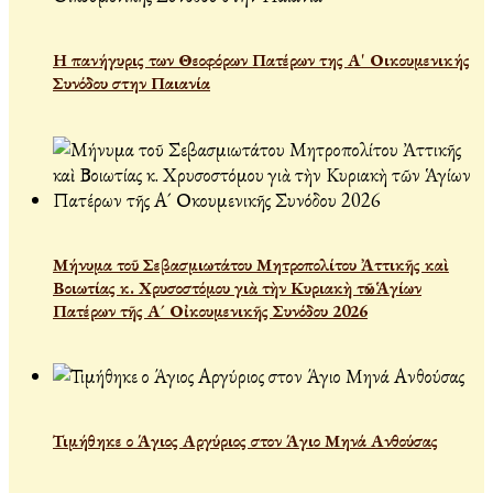
Η πανήγυρις των Θεοφόρων Πατέρων της Α' Οικουμενικής
Συνόδου στην Παιανία
Μήνυμα τοῦ Σεβασμιωτάτου Μητροπολίτου Ἀττικῆς καὶ
Βοιωτίας κ. Χρυσοστόμου γιὰ τὴν Κυριακὴ τῶν Ἁγίων
Πατέρων τῆς Α´ Οἰκουμενικῆς Συνόδου 2026
Τιμήθηκε ο Άγιος Αργύριος στον Άγιο Μηνά Ανθούσας