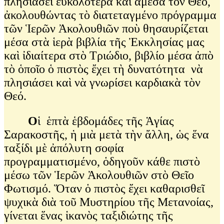
πλησιάσει εὐκολότερα καὶ ἄμεσα τὸν Θεό,
ἀκολουθώντας τὸ διατεταγμένο πρόγραμμα
τῶν Ἱερῶν Ἀκολουθιῶν ποὺ θησαυρίζεται
μέσα στὰ ἱερὰ βιβλία τῆς Ἐκκλησίας μας
καὶ ἰδιαίτερα στὸ Τριώδιο, βιβλίο μέσα ἀπὸ
τὸ ὁποῖο ὁ πιστὸς ἔχει τὴ δυνατότητα νὰ
πλησιάσει καὶ νὰ γνωρίσει καρδιακὰ τὸν
Θεό.
Ο
ἱ ἑπτὰ ἑβδομάδες τῆς Ἁγίας
Σαρακοστῆς, ἡ μιὰ μετὰ τὴν ἄλλη, ὡς ἕνα
ταξίδι μὲ ἀπόλυτη σοφία
προγραμματισμένο, ὁδηγοῦν κάθε πιστὸ
μέσω τῶν Ἱερῶν Ἀκολουθιῶν στὸ Θεῖο
Φωτισμό. Ὅταν ὁ πιστὸς ἔχει καθαρισθεῖ
ψυχικὰ διὰ τοῦ Μυστηρίου τῆς Μετανοίας,
γίνεται ἕνας ἱκανὸς ταξιδιώτης τῆς