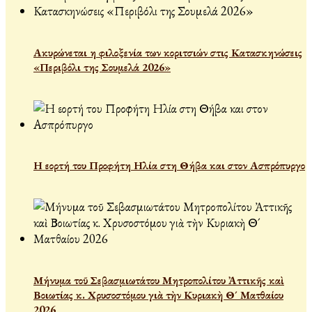
Ακυρώνεται η φιλοξενία των κοριτσιών στις Κατασκηνώσεις
«Περιβόλι της Σουμελά 2026»
Η εορτή του Προφήτη Ηλία στη Θήβα και στον Ασπρόπυργο
Μήνυμα τοῦ Σεβασμιωτάτου Μητροπολίτου Ἀττικῆς καὶ
Βοιωτίας κ. Χρυσοστόμου γιὰ τὴν Κυριακὴ Θ´ Ματθαίου
2026