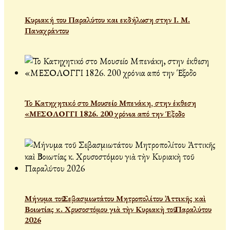
Κυριακή του Παραλύτου και εκδήλωση στην Ι. Μ.
Παναχράντου
Το Κατηχητικό στο Μουσείο Μπενάκη, στην έκθεση
«ΜΕΣΟΛΟΓΓΙ 1826. 200 χρόνια από την Έξοδο
Μήνυμα τοῦ Σεβασμιωτάτου Μητροπολίτου Ἀττικῆς καὶ
Βοιωτίας κ. Χρυσοστόμου γιὰ τὴν Κυριακὴ τοῦ Παραλύτου
2026