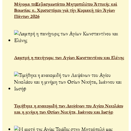
Μήνυμα τοῦ Σεβασμιωτάτου Μητροπολίτου Ἀττικῆς καὶ
Βοιωτίας κ. Χρυσοστόμου γιὰ τὴν Κυριακὴ τῶν Ἁγίων
Πάντων 2026
Λαμπρή η πανήγυρις των Αγίων Κωνσταντίνου και Ελένης
Τιμήθηκε η ανακομιδή των Λειψάνων του Αγίου Νικολάου
και η μνήμη των Οσίων Νικήτα, Ιωάννου και Ιωσήφ