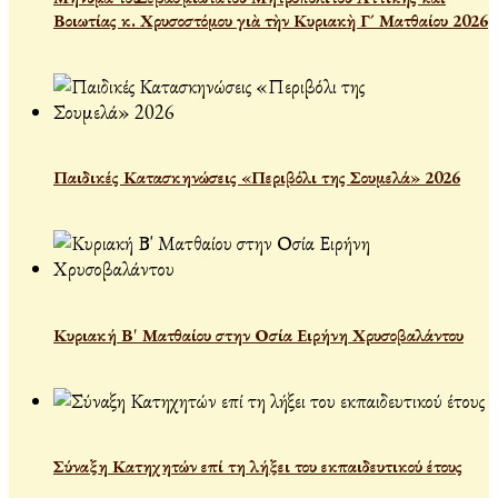
Βοιωτίας κ. Χρυσοστόμου γιὰ τὴν Κυριακὴ Γ´ Ματθαίου 2026
Παιδικές Κατασκηνώσεις «Περιβόλι της Σουμελά» 2026
Κυριακή Β' Ματθαίου στην Οσία Ειρήνη Χρυσοβαλάντου
Σύναξη Κατηχητών επί τη λήξει του εκπαιδευτικού έτους