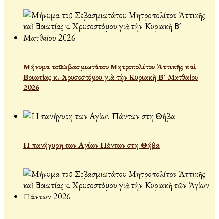
Μήνυμα τοῦ Σεβασμιωτάτου Μητροπολίτου Ἀττικῆς καὶ
Βοιωτίας κ. Χρυσοστόμου γιὰ τὴν Κυριακὴ Β´ Ματθαίου
2026
Η πανήγυρη των Αγίων Πάντων στη Θήβα