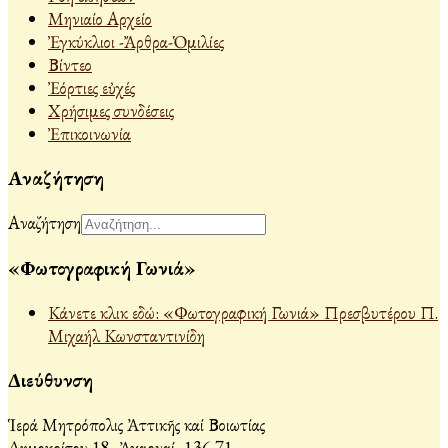
Μηνιαίο Αρχείο
Ἐγκύκλιοι -Ἄρθρα-Ὁμιλίες
Βίντεο
Ἐόρτιες εὐχές
Χρήσιμες συνδέσεις
Ἐπικοινωνία
Αναζήτηση
Αναζήτηση
«Φωτογραφική Γωνιά»
Κάνετε κλικ εδώ: «Φωτογραφική Γωνιά» Πρεσβυτέρου Π.
Μιχαήλ Κωνσταντινίδη
Διεύθυνση
Ἱερά Μητρόπολις Ἀττικῆς καί Βοιωτίας
Δημοκρίτου 18, Ἀχαρναί, 136 71