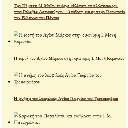
Την Πέμπτη 21 Μαΐου το έργο «Κάποτε να κλώσκουμες»
στον Γαλαξία Ασπροπύργου - Απόδοση τιμής στην Γενοκτονία
των Ελλήνων του Πόντου
Η εορτή του Αγίου Μάρκου στην ομώνυμη Ι. Μονή Κορωπίου
Η μνήμη του λαοφιλούς Αγίου Γεωργίου του Τροπαιοφόρου