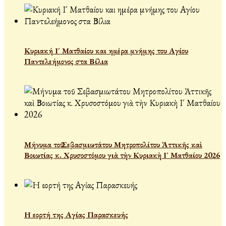
Κυριακή Ι´ Ματθαίου και ημέρα μνήμης του Αγίου
Παντελεήμονος στα Βίλια
Μήνυμα τοῦ Σεβασμιωτάτου Μητροπολίτου Ἀττικῆς καὶ
Βοιωτίας κ. Χρυσοστόμου γιὰ τὴν Κυριακὴ Ι´ Ματθαίου 2026
Η εορτή της Αγίας Παρασκευής