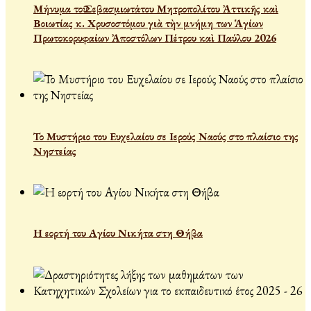
Μήνυμα τοῦ Σεβασμιωτάτου Μητροπολίτου Ἀττικῆς καὶ
Βοιωτίας κ. Χρυσοστόμου γιὰ τὴν μνήμη των Ἁγίων
Πρωτοκορυφαίων Ἀποστόλων Πέτρου καὶ Παύλου 2026
Το Μυστήριο του Ευχελαίου σε Ιερούς Ναούς στο πλαίσιο της
Νηστείας
Η εορτή του Αγίου Νικήτα στη Θήβα