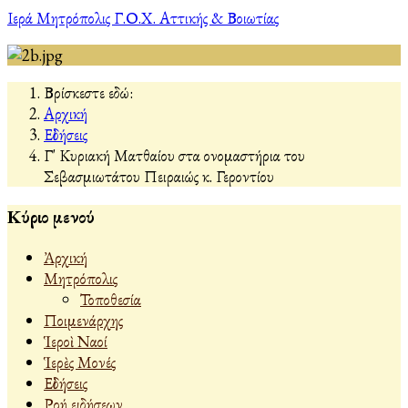
Ιερά Μητρόπολις Γ.Ο.Χ. Αττικής & Βοιωτίας
Βρίσκεστε εδώ:
Αρχική
Εἰδήσεις
Γ' Κυριακή Ματθαίου στα ονομαστήρια του
Σεβασμιωτάτου Πειραιώς κ. Γεροντίου
Κύριο μενού
Ἀρχική
Μητρόπολις
Τοποθεσία
Ποιμενάρχης
Ἱεροὶ Ναοί
Ἱερὲς Μονές
Εἰδήσεις
Ροή ειδήσεων