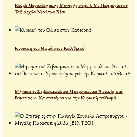
Κουρά Μεγαλόσχημης Μοναχής στην Ι. Μ. Παμμεγίστων
Ταξιαρχών Νενήτων Χίου
Κυριακή του Θωμά στον Καθεδρικό
Μήνυμα τοῦ Σεβασμιωτάτου Μητροπολίτου Ἀττικῆς καὶ
Βοιωτίας κ. Χρυσοστόμου γιὰ τὴν Κυριακὴ τοῦ Θωμᾶ