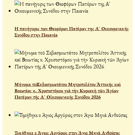
Η πανήγυρις των Θεοφόρων Πατέρων της Α' Οικουμενικής
Συνόδου στην Παιανία
Μήνυμα τοῦ Σεβασμιωτάτου Μητροπολίτου Ἀττικῆς καὶ
Βοιωτίας κ. Χρυσοστόμου γιὰ τὴν Κυριακὴ τῶν Ἁγίων
Πατέρων τῆς Α´ Οἰκουμενικῆς Συνόδου 2026
Τιμήθηκε ο Άγιος Αργύριος στον Άγιο Μηνά Ανθούσας