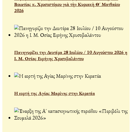
Βοιωτίας κ. Χρυσοστόμου γιὰ τὴν Κυριακὴ Θ´ Ματθαίου
2026
Πανηγυρίζει την Δευτέρα 28 Ιουλίου / 10 Αυγούστου 2026 η
Ι. Μ. Οσίας Ειρήνης Χρυσοβαλάντου
Η εορτή της Αγίας Μαρίνης στην Κερατέα