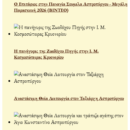
Ο Επιτάφιος στην Παναγία Σουμελα Ασπροπύργου - Μεγάλη
Παρασκευή 2026 (ΒΙΝΤΕΟ)
Η πανήγυρις της Ζωοδόχου Πηγής στην Ι. Μ.
Κοσμοσώτειρας Κρυονερίου
Αναστάσιμη Θεία Λειτουργία στον Ταξιάρχη Ασπροπύργου