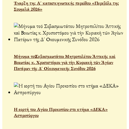
Έναρξη της Α´ κατασκηνωτικής περιόδου «Περιβόλι της
Σουμελά 2026»
Μήνυμα τοῦ Σεβασμιωτάτου Μητροπολίτου Ἀττικῆς καὶ
Βοιωτίας κ. Χρυσοστόμου γιὰ τὴν Κυριακὴ τῶν Ἁγίων
Πατέρων τῆς Δ´ Οἰκουμενικῆς Συνόδου 2026
Η εορτή του Αγίου Προκοπίου στο κτήμα «ΔΕΚΑ»
Ασπροπύργου