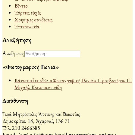
Βίντεο
Ἐόρτιες εὐχές
Χρήσιμες συνδέσεις
Ἐπικοινωνία
Αναζήτηση
Αναζήτηση
«Φωτογραφική Γωνιά»
Κάνετε κλικ εδώ: «Φωτογραφική Γωνιά» Πρεσβυτέρου Π.
Μιχαήλ Κωνσταντινίδη
Διεύθυνση
Ἱερά Μητρόπολις Ἀττικῆς καί Βοιωτίας
Δημοκρίτου 18, Ἀχαρναί, 136 71
Τηλ. 210 2466385
Email:
Αυτή η διεύθυνση Email προστατεύεται από τους