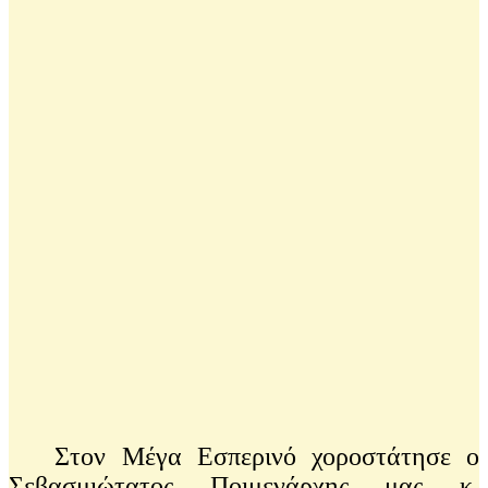
Στον Μέγα Εσπερινό χοροστάτησε ο
Σεβασμιώτατος Ποιμενάρχης μας κ.