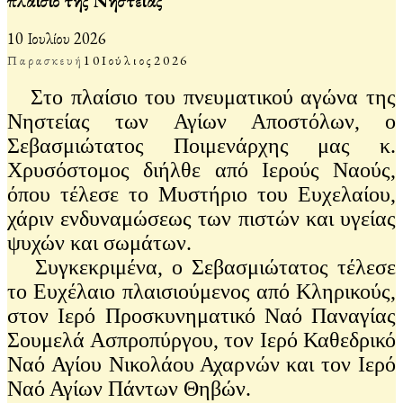
πλαίσιο της Νηστείας
10 Ιουλίου 2026
Παρασκευή
10
Ιούλιος
2026
Στο πλαίσιο του πνευματικού αγώνα της
Νηστείας των Αγίων Αποστόλων, ο
Σεβασμιώτατος Ποιμενάρχης μας κ.
Χρυσόστομος διήλθε από Ιερούς Ναούς,
όπου τέλεσε το Μυστήριο του Ευχελαίου,
χάριν ενδυναμώσεως των πιστών και υγείας
ψυχών και σωμάτων.
Συγκεκριμένα, ο Σεβασμιώτατος τέλεσε
το Ευχέλαιο πλαισιούμενος από Κληρικούς,
στον Ιερό Προσκυνηματικό Ναό Παναγίας
Σουμελά Ασπροπύργου, τον Ιερό Καθεδρικό
Ναό Αγίου Νικολάου Αχαρνών και τον Ιερό
Ναό Αγίων Πάντων Θηβών.