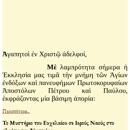
Ἀ
γαπητοὶ ἐν Χριστῷ ἀδελφοί,
Μὲ
λαμπρότητα σήμερα ἡ
Ἐκκλησία μας τιμᾶ τὴν μνήμη τῶν Ἁγίων
ἐνδόξων καὶ πανευφήμων Πρωτοκορυφαίων
Ἀποστόλων Πέτρου καὶ Παύλου,
ἐκφράζοντας μία βάσιμη ἀπορία:
Περισσότερα...
Το Μυστήριο του Ευχελαίου σε Ιερούς Ναούς στο