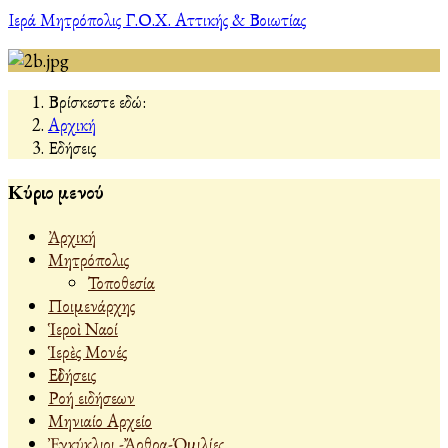
Ιερά Μητρόπολις Γ.Ο.Χ. Αττικής & Βοιωτίας
Βρίσκεστε εδώ:
Αρχική
Εἰδήσεις
Κύριο μενού
Ἀρχική
Μητρόπολις
Τοποθεσία
Ποιμενάρχης
Ἱεροὶ Ναοί
Ἱερὲς Μονές
Εἰδήσεις
Ροή ειδήσεων
Μηνιαίο Αρχείο
Ἐγκύκλιοι -Ἄρθρα-Ὁμιλίες