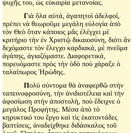
ψυχῆς του, ὡς εὐκαιρία μετανοίας.
Γ
ιὰ ὅλα αὐτά, ἀγαπητοὶ ἀδελφοί,
πρέπει νὰ θεωροῦμε μεγάλη εὐλογία ἀπὸ
τὸν Θεὸ ὅταν κάποιος μᾶς ἐλέγχει μὲ
κριτήριο τὴν ἐν Χριστῷ δικαιοσύνη, διότι ἄν
δεχόμαστε τὸν ἔλεγχο καρδιακά, μὲ πνεῦμα
ἀγάπης, ἁγιαζόμαστε. Διαφορετικά,
πορευόμαστε πρὸς τὴν ὁδὸ ποὺ χάραξε ὁ
ταλαίπωρος Ἡρώδης.
Π
ολὺ σύντομα θὰ ἀναφερθῶ στὴν
ταπεινοφροσύνη, τὴν ἀνιδιοτέλεια καὶ τὴν
ἀφοσίωση στὴν ἀποστολή, ποὺ ἔδειχνε ὁ
μεγάλος Προφήτης. Μέσα ἀπὸ τὸ
κηρυκτικό του ἔργο καὶ τὶς ἑκατοντάδες
βαπτίσεις, ἀναδείχθηκε διδάσκαλος τοῦ