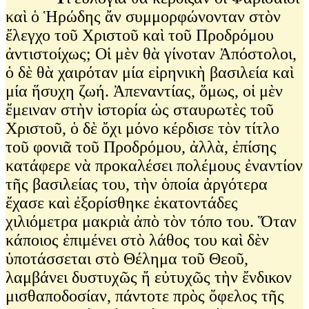
καὶ ὁ Ἡρώδης ἄν συμμορφώνονταν στὸν
ἔλεγχο τοῦ Χριστοῦ καὶ τοῦ Προδρόμου
ἀντιστοίχως; Οἱ μὲν θὰ γίνοταν Ἀπόστολοι,
ὁ δὲ θὰ χαιρόταν μία εἰρηνικὴ βασιλεία καὶ
μία ἥσυχη ζωή. Ἀπεναντίας, ὅμως, οἱ μὲν
ἔμειναν στὴν ἱστορία ὡς σταυρωτὲς τοῦ
Χριστοῦ, ὁ δὲ ὄχι μόνο κέρδισε τὸν τίτλο
τοῦ φονιᾶ τοῦ Προδρόμου, ἀλλὰ, ἐπίσης
κατάφερε νὰ προκαλέσει πολέμους ἐναντίον
τῆς βασιλείας του, τὴν ὁποία ἀργότερα
ἔχασε καὶ ἐξορίσθηκε ἑκατοντάδες
χιλιόμετρα μακριὰ ἀπὸ τὸν τόπο του. Ὅταν
κάποιος ἐπιμένει στὸ λάθος του καὶ δὲν
ὑποτάσσεται στὸ Θέλημα τοῦ Θεοῦ,
λαμβάνει δυστυχῶς ἤ εὐτυχῶς τὴν ἔνδικον
μισθαποδοσίαν, πάντοτε πρὸς ὄφελος τῆς