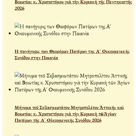
Βοιωτίας κ. Χρυσοστόμου γιὰ τὴν Κυριακὴ τῆς Πεντηκοστῆς
2026
Η πανήγυρις των Θεοφόρων Πατέρων της Α' Οικουμενικής
Συνόδου στην Παιανία
Μήνυμα τοῦ Σεβασμιωτάτου Μητροπολίτου Ἀττικῆς καὶ
Βοιωτίας κ. Χρυσοστόμου γιὰ τὴν Κυριακὴ τῶν Ἁγίων
Πατέρων τῆς Α´ Οἰκουμενικῆς Συνόδου 2026