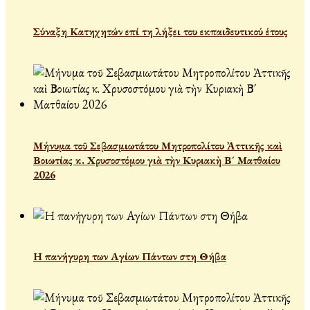
Σύναξη Κατηχητών επί τη λήξει του εκπαιδευτικού έτους
Μήνυμα τοῦ Σεβασμιωτάτου Μητροπολίτου Ἀττικῆς καὶ
Βοιωτίας κ. Χρυσοστόμου γιὰ τὴν Κυριακὴ Β´ Ματθαίου
2026
Η πανήγυρη των Αγίων Πάντων στη Θήβα