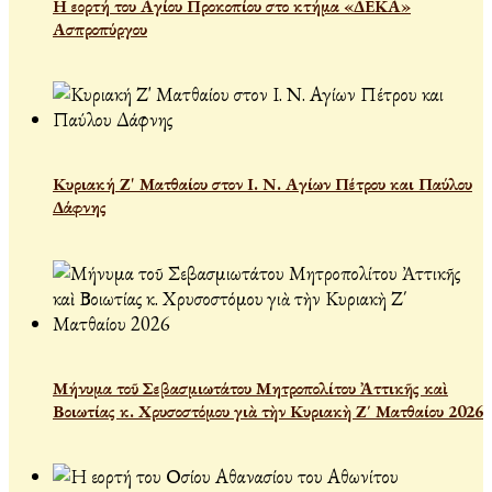
Η εορτή του Αγίου Προκοπίου στο κτήμα «ΔΕΚΑ»
Ασπροπύργου
Κυριακή Ζ' Ματθαίου στον Ι. Ν. Αγίων Πέτρου και Παύλου
Δάφνης
Μήνυμα τοῦ Σεβασμιωτάτου Μητροπολίτου Ἀττικῆς καὶ
Βοιωτίας κ. Χρυσοστόμου γιὰ τὴν Κυριακὴ Ζ΄ Ματθαίου 2026