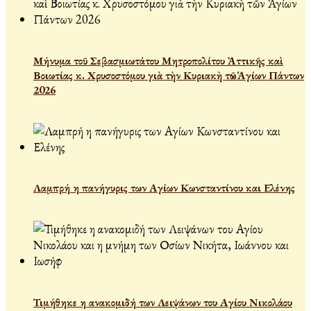
Μήνυμα τοῦ Σεβασμιωτάτου Μητροπολίτου Ἀττικῆς καὶ
Βοιωτίας κ. Χρυσοστόμου γιὰ τὴν Κυριακὴ τῶν Ἁγίων Πάντων
2026
Λαμπρή η πανήγυρις των Αγίων Κωνσταντίνου και Ελένης
Τιμήθηκε η ανακομιδή των Λειψάνων του Αγίου Νικολάου