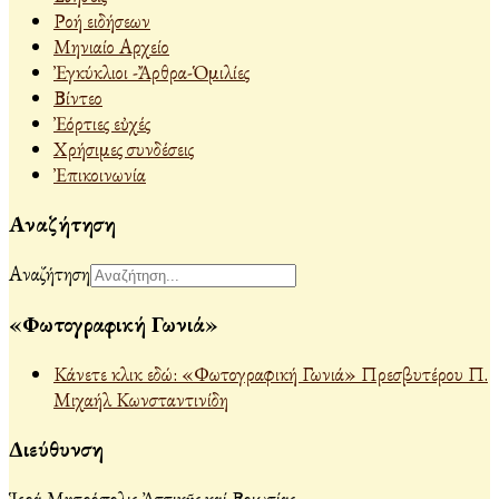
Ροή ειδήσεων
Μηνιαίο Αρχείο
Ἐγκύκλιοι -Ἄρθρα-Ὁμιλίες
Βίντεο
Ἐόρτιες εὐχές
Χρήσιμες συνδέσεις
Ἐπικοινωνία
Αναζήτηση
Αναζήτηση
«Φωτογραφική Γωνιά»
Κάνετε κλικ εδώ: «Φωτογραφική Γωνιά» Πρεσβυτέρου Π.
Μιχαήλ Κωνσταντινίδη
Διεύθυνση
Ἱερά Μητρόπολις Ἀττικῆς καί Βοιωτίας