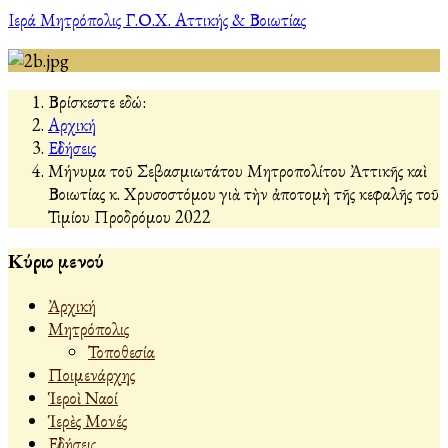
Ιερά Μητρόπολις Γ.Ο.Χ. Αττικής & Βοιωτίας
Βρίσκεστε εδώ:
Αρχική
Εἰδήσεις
Μήνυμα τοῦ Σεβασμιωτάτου Μητροπολίτου Ἀττικῆς καὶ
Βοιωτίας κ. Χρυσοστόμου γιὰ τὴν ἀποτομὴ τῆς κεφαλῆς τοῦ
Τιμίου Προδρόμου 2022
Κύριο μενού
Ἀρχική
Μητρόπολις
Τοποθεσία
Ποιμενάρχης
Ἱεροὶ Ναοί
Ἱερὲς Μονές
Εἰδήσεις