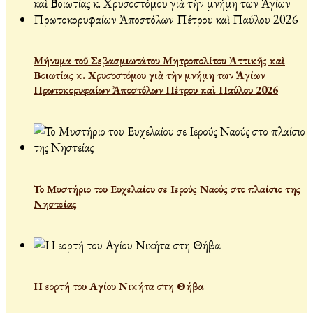
Μήνυμα τοῦ Σεβασμιωτάτου Μητροπολίτου Ἀττικῆς καὶ
Βοιωτίας κ. Χρυσοστόμου γιὰ τὴν μνήμη των Ἁγίων
Πρωτοκορυφαίων Ἀποστόλων Πέτρου καὶ Παύλου 2026
Το Μυστήριο του Ευχελαίου σε Ιερούς Ναούς στο πλαίσιο της
Νηστείας
Η εορτή του Αγίου Νικήτα στη Θήβα