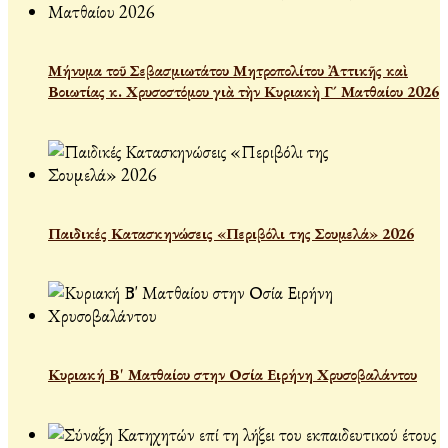
Μήνυμα τοῦ Σεβασμιωτάτου Μητροπολίτου Ἀττικῆς καὶ
Βοιωτίας κ. Χρυσοστόμου γιὰ τὴν Κυριακὴ Γ´ Ματθαίου 2026
Παιδικές Κατασκηνώσεις «Περιβόλι της Σουμελά» 2026
Κυριακή Β' Ματθαίου στην Οσία Ειρήνη Χρυσοβαλάντου