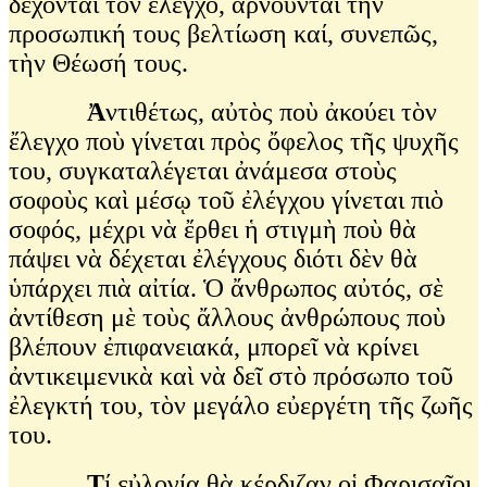
δέχονται τὸν ἔλεγχο, ἀρνοῦνται τὴν
προσωπική τους βελτίωση καί, συνεπῶς,
τὴν Θέωσή τους.
Ἀ
ντιθέτως, αὐτὸς ποὺ ἀκούει τὸν
ἔλεγχο ποὺ γίνεται πρὸς ὄφελος τῆς ψυχῆς
του, συγκαταλέγεται ἀνάμεσα στοὺς
σοφοὺς καὶ μέσῳ τοῦ ἐλέγχου γίνεται πιὸ
σοφός, μέχρι νὰ ἔρθει ἡ στιγμὴ ποὺ θὰ
πάψει νὰ δέχεται ἐλέγχους διότι δὲν θὰ
ὑπάρχει πιὰ αἰτία. Ὁ ἄνθρωπος αὐτός, σὲ
ἀντίθεση μὲ τοὺς ἄλλους ἀνθρώπους ποὺ
βλέπουν ἐπιφανειακά, μπορεῖ νὰ κρίνει
ἀντικειμενικὰ καὶ νὰ δεῖ στὸ πρόσωπο τοῦ
ἐλεγκτή του, τὸν μεγάλο εὐεργέτη τῆς ζωῆς
του.
Τ
ί εὐλογία θὰ κέρδιζαν οἱ Φαρισαῖοι