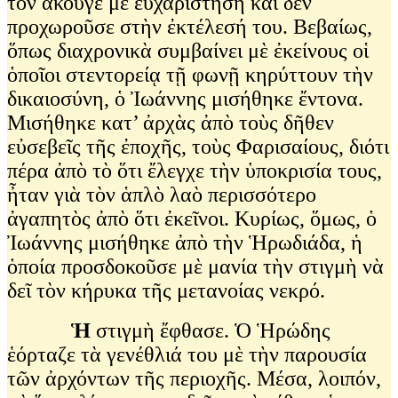
τὸν ἄκουγε μὲ εὐχαρίστηση καὶ δὲν
προχωροῦσε στὴν ἐκτέλεσή του. Βεβαίως,
ὅπως διαχρονικὰ συμβαίνει μὲ ἐκείνους οἱ
ὁποῖοι στεντορείᾳ τῇ φωνῇ κηρύττουν τὴν
δικαιοσύνη, ὁ Ἰωάννης μισήθηκε ἔντονα.
Μισήθηκε κατ’ ἀρχὰς ἀπὸ τοὺς δῆθεν
εὐσεβεῖς τῆς ἐποχῆς, τοὺς Φαρισαίους, διότι
πέρα ἀπὸ τὸ ὅτι ἔλεγχε τὴν ὑποκρισία τους,
ἦταν γιὰ τὸν ἁπλὸ λαὸ περισσότερο
ἀγαπητὸς ἀπὸ ὅτι ἐκεῖνοι. Κυρίως, ὅμως, ὁ
Ἰωάννης μισήθηκε ἀπὸ τὴν Ἡρωδιάδα, ἡ
ὁποία προσδοκοῦσε μὲ μανία τὴν στιγμὴ νὰ
δεῖ τὸν κήρυκα τῆς μετανοίας νεκρό.
Ἡ
στιγμὴ ἔφθασε. Ὁ Ἡρώδης
ἑόρταζε τὰ γενέθλιά του μὲ τὴν παρουσία
τῶν ἀρχόντων τῆς περιοχῆς. Μέσα, λοιπόν,