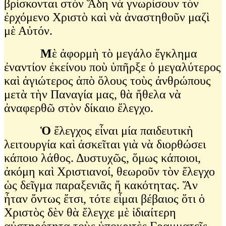
βρίσκονται στὸν Ἅδη νὰ γνωρίσουν τὸν
ἐρχόμενο Χριστὸ καὶ νὰ ἀναστηθοῦν μαζὶ
μὲ Αὐτόν.
Μ
ὲ ἀφορμὴ τὸ μεγάλο ἔγκλημα
ἐναντίον ἐκείνου ποὺ ὑπῆρξε ὁ μεγαλύτερος
καὶ ἁγιώτερος ἀπὸ ὅλους τοὺς ἀνθρώπους
μετὰ τὴν Παναγία μας, θὰ ἤθελα νὰ
ἀναφερθῶ στὸν δίκαιο ἔλεγχο.
Ὁ
ἔλεγχος εἶναι μία παιδευτικὴ
λειτουργία καὶ ἀσκεῖται γιὰ νὰ διορθώσει
κάποιο λάθος. Δυστυχῶς, ὅμως κάποιοι,
ἀκόμη καὶ Χριστιανοί, θεωροῦν τὸν ἔλεγχο
ὡς δεῖγμα παραξενιᾶς ἤ κακότητας. Ἄν
ἦταν ὄντως ἔτσι, τότε εἶμαι βέβαιος ὅτι ὁ
Χριστὸς δὲν θὰ ἔλεγχε μὲ ἰδιαίτερη
αὐστηρότητα τοὺς ὑποκριτὲς Γραμματεῖς