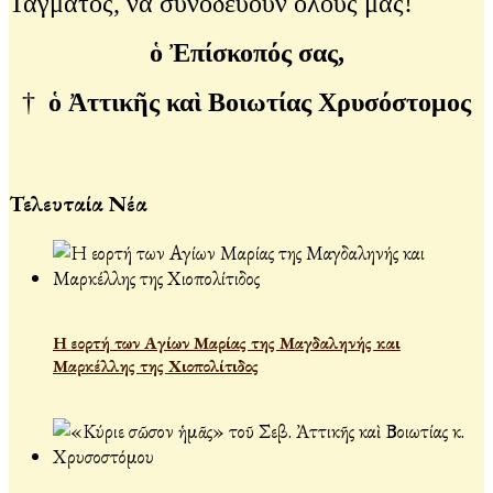
Τάγματος, νὰ συνοδεύουν ὅλους μας!
ὁ Ἐπίσκοπός σας,
†
ὁ Ἀττικῆς καὶ Βοιωτίας Χρυσόστομος
Τελευταία Νέα
Η εορτή των Αγίων Μαρίας της Μαγδαληνής και
Μαρκέλλης της Χιοπολίτιδος