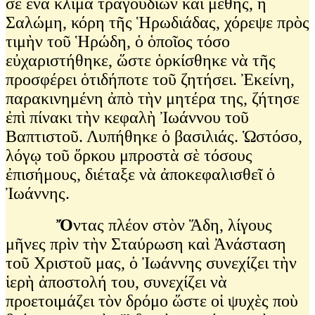
σὲ ἕνα κλίμα τραγουδιῶν καὶ μέθης, ἡ
Σαλώμη, κόρη τῆς Ἡρωδιάδας, χόρεψε πρὸς
τιμὴν τοῦ Ἡρώδη, ὁ ὁποῖος τόσο
εὐχαριστήθηκε, ὥστε ὁρκίσθηκε νὰ τῆς
προσφέρει ὁτιδήποτε τοῦ ζητήσει. Ἐκείνη,
παρακινημένη ἀπὸ τὴν μητέρα της, ζήτησε
ἐπὶ πίνακι τὴν κεφαλὴ Ἰωάννου τοῦ
Βαπτιστοῦ. Λυπήθηκε ὁ βασιλιάς. Ὡστόσο,
λόγῳ τοῦ ὅρκου μπροστὰ σὲ τόσους
ἐπισήμους, διέταξε νὰ ἀποκεφαλισθεῖ ὁ
Ἰωάννης.
Ὄ
ντας πλέον στὸν Ἅδη, λίγους
μῆνες πρὶν τὴν Σταύρωση καὶ Ἀνάσταση
τοῦ Χριστοῦ μας, ὁ Ἰωάννης συνεχίζει τὴν
ἱερὴ ἀποστολή του, συνεχίζει νὰ
προετοιμάζει τὸν δρόμο ὥστε οἱ ψυχὲς ποὺ