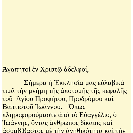
Ἀ
γαπητοὶ ἐν Χριστῷ ἀδελφοί,
Σ
ήμερα ἡ Ἐκκλησία μας εὐλαβικὰ
τιμᾶ τὴν μνήμη τῆς ἀποτομῆς τῆς κεφαλῆς
τοῦ Ἁγίου Προφήτου, Προδρόμου καὶ
Βαπτιστοῦ Ἰωάννου. Ὅπως
πληροφορούμαστε ἀπὸ τὸ Εὐαγγέλιο, ὁ
Ἰωάννης, ὄντας ἄνθρωπος δίκαιος καὶ
ἀσυμβίβαστος μὲ τὴν ἀνηθικότητα καὶ τὴν