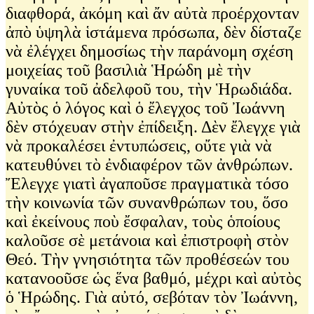
διαφθορά, ἀκόμη καὶ ἄν αὐτὰ προέρχονταν
ἀπὸ ὑψηλὰ ἱστάμενα πρόσωπα, δὲν δίσταζε
νὰ ἐλέγχει δημοσίως τὴν παράνομη σχέση
μοιχείας τοῦ βασιλιὰ Ἡρώδη μὲ τὴν
γυναίκα τοῦ ἀδελφοῦ του, τὴν Ἡρωδιάδα.
Αὐτὸς ὁ λόγος καὶ ὁ ἔλεγχος τοῦ Ἰωάννη
δὲν στόχευαν στὴν ἐπίδειξη. Δὲν ἔλεγχε γιὰ
νὰ προκαλέσει ἐντυπώσεις, οὔτε γιὰ νὰ
κατευθύνει τὸ ἐνδιαφέρον τῶν ἀνθρώπων.
Ἔλεγχε γιατὶ ἀγαποῦσε πραγματικὰ τόσο
τὴν κοινωνία τῶν συνανθρώπων του, ὅσο
καὶ ἐκείνους ποὺ ἔσφαλαν, τοὺς ὁποίους
καλοῦσε σὲ μετάνοια καὶ ἐπιστροφὴ στὸν
Θεό. Τὴν γνησιότητα τῶν προθέσεών του
κατανοοῦσε ὡς ἕνα βαθμό, μέχρι καὶ αὐτὸς
ὁ Ἡρώδης. Γιὰ αὐτό, σεβόταν τὸν Ἰωάννη,