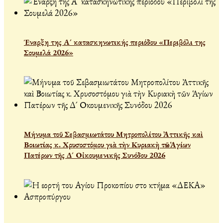
Έναρξη της Α´ κατασκηνωτικής περιόδου «Περιβόλι της
Σουμελά 2026»
Μήνυμα τοῦ Σεβασμιωτάτου Μητροπολίτου Ἀττικῆς καὶ
Βοιωτίας κ. Χρυσοστόμου γιὰ τὴν Κυριακὴ τῶν Ἁγίων
Πατέρων τῆς Δ´ Οἰκουμενικῆς Συνόδου 2026