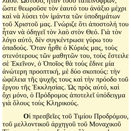
λαοῦ. Ὡστόσο, ἦταν τόσο ταπεινόφρων,
ὥστε θεωροῦσε τὸν ἑαυτό του ἀνάξιο μέχρι
καὶ νὰ λύσει τὸν ἰμάντα τῶν ὑποδημάτων
τοῦ Χριστοῦ μας. Γνώριζε ὅτι ἀποστολή του
ἦταν νὰ ὁδηγεῖ τὸν λαὸ στὸν Θεό. Γιὰ τὸν
λόγο αὐτό, δὲν συγκέντρωσε γύρω του
ὀπαδούς. Ὅταν ἦρθε ὁ Κύριός μας, τοὺς
στενότερους τῶν μαθητῶν του, τοὺς ἔστειλε
σὲ Ἐκεῖνον, ὁ Ὁποῖος θὰ τοὺς ἔδινε μία
ἀνώτερη προοπτική, μὲ δύο σκοπούς: τὴν
ὠφέλεια τῆς ψυχῆς τους καὶ τὴν πρόοδο τοῦ
ἔργου τῆς Ἐκκλησίας. Ὡς πρὸς αὐτό, καὶ
ὄχι μόνο, ὁ Πρόδρομος ἀποτελεῖ ὑπόδειγμα
γιὰ ὅλους τοὺς Κληρικούς.
Ο
ἱ πρεσβεῖες τοῦ Τιμίου Προδρόμου,
τοῦ μελλοντικοῦ ἀρχηγοῦ τοῦ Μοναχικοῦ