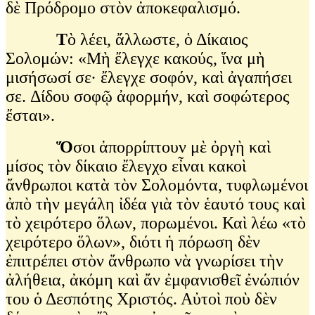
δὲ Πρόδρομο στὸν ἀποκεφαλισμό.
Τ
ὸ λέει, ἄλλωστε, ὁ Δίκαιος
Σολομών: «Μὴ ἔλεγχε κακούς, ἵνα μὴ
μισήσωσί σε· ἔλεγχε σοφόν, καὶ ἀγαπήσει
σε. Δίδου σοφῷ ἀφορμήν, καὶ σοφώτερος
ἔσται».
Ὅ
σοι ἀπορρίπτουν μὲ ὀργὴ καὶ
μίσος τὸν δίκαιο ἔλεγχο εἶναι κακοὶ
ἄνθρωποι κατὰ τὸν Σολομόντα, τυφλωμένοι
ἀπὸ τὴν μεγάλη ἰδέα γιὰ τὸν ἑαυτό τους καὶ
τὸ χειρότερο ὅλων, πορωμένοι. Καὶ λέω «τὸ
χειρότερο ὅλων», διότι ἡ πόρωση δὲν
ἐπιτρέπει στὸν ἄνθρωπο νὰ γνωρίσει τὴν
ἀλήθεια, ἀκόμη καὶ ἄν ἐμφανισθεῖ ἐνώπιόν
του ὁ Δεσπότης Χριστός. Αὐτοὶ ποὺ δὲν