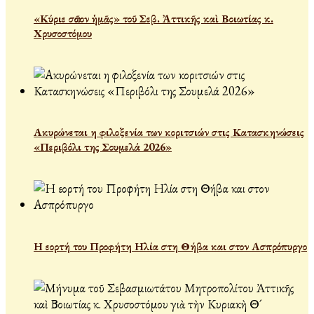
«Κύριε σῶσον ἡμᾶς» τοῦ Σεβ. Ἀττικῆς καὶ Βοιωτίας κ.
Χρυσοστόμου
Ακυρώνεται η φιλοξενία των κοριτσιών στις Κατασκηνώσεις
«Περιβόλι της Σουμελά 2026»
Η εορτή του Προφήτη Ηλία στη Θήβα και στον Ασπρόπυργο