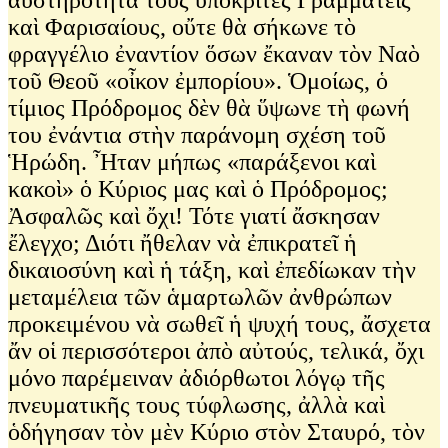
καὶ Φαρισαίους, οὔτε θὰ σήκωνε τὸ
φραγγέλιο ἐναντίον ὅσων ἔκαναν τὸν Ναὸ
τοῦ Θεοῦ «οἶκον ἐμπορίου». Ὁμοίως, ὁ
τίμιος Πρόδρομος δὲν θὰ ὕψωνε τὴ φωνή
του ἐνάντια στὴν παράνομη σχέση τοῦ
Ἡρώδη. Ἦταν μήπως «παράξενοι καὶ
κακοὶ» ὁ Κύριος μας καὶ ὁ Πρόδρομος;
Ἀσφαλῶς καὶ ὄχι! Τότε γιατί ἄσκησαν
ἔλεγχο; Διότι ἤθελαν νὰ ἐπικρατεῖ ἡ
δικαιοσύνη καὶ ἡ τάξη, καὶ ἐπεδίωκαν τὴν
μεταμέλεια τῶν ἁμαρτωλῶν ἀνθρώπων
προκειμένου νὰ σωθεῖ ἡ ψυχή τους, ἄσχετα
ἄν οἱ περισσότεροι ἀπὸ αὐτούς, τελικά, ὄχι
μόνο παρέμειναν ἀδιόρθωτοι λόγῳ τῆς
πνευματικῆς τους τύφλωσης, ἀλλὰ καὶ
ὁδήγησαν τὸν μὲν Κύριο στὸν Σταυρό, τὸν