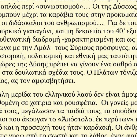
αι απλώς περί «συνωστισμού»… Οι της Δύσεως,
μπούν μέχρι τα καράβια τους στην προκυμαί
ν οι διδάσκαλοι του ανθρωπισμού… Για δε του
υρκικό γιαταγάνι, και τη δεκαετία του 40’ ε
υθενωτική διαδρομή -χαρακτηρισμένη και ως κ
να με την Αμάλ- τους Σύριους πρόσφυγες, αλ
ιστορική, πολιτισμική και εθνική μας ταυτότη
ι χώρες της Δύσης πρέπει να γίνουν ένα σαθρ
 στα δουλωτικά σχέδια τους. Ο Πλάτων τόνιζ
ος, ας τον αμφισβητήσει.
άλη μερίδα του ελληνικού λαού δεν είναι άμο
θομένη σε χατίρια και ρουσφέτια. Οι γονείς μ
ια τους, μεγάλωσαν τα παιδιά τους, τα σπούδα
ωποι που άκουγαν το «Ἀπόστολοι ἐκ περάτων» 
 και η προσευχή τους ήταν καρδιακή. Οι άνθ
εις γύρω από το σωστό και το λάθος, ένας φα