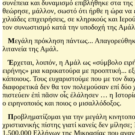
συνέπεια και δυναμισμό επιβλήθηκε στα της 
θεώρησε, μάλλον, σωστό ότι ήρθε η ώρα να 
χιλιάδες επιχειρήσεις, σε κληρικούς και Ιε
τον συνωστισμό κατά την υποδοχή της Αμάλ 
Μ
εγάλη πρόκληση πάντως... Απαγορεύθηκε
λιτανεία της Αμάλ.
Έ
ρχεται, λοιπόν, η Αμάλ ως «σύμβολο ει
ειρήνης» μια καρικατούρα με προοπτική... εξ
κάποιους. Τους ευχαριστούμε που με τον δια
διαφορετικά δεν θα τον πολεμούσαν επί δύο 
πιστεύειν ἐπὶ πᾶσιν οἷς ἐλάλησεν … η Ιστο
ο ειρηνοποιός και ποιος ο μισαλλόδοξος.
Π
ροβληματίζομαι για την μεγάλη κινητοπο
χριστιανικής πίστης γιατί κανείς δεν μίλησ
1.500.000 Ελλήνων της Μικρασίας που αναγκά