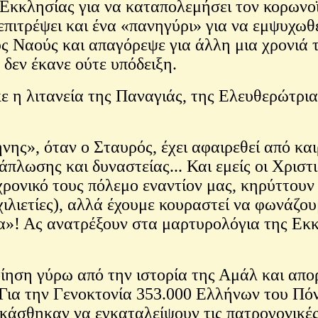
Εκκλησίας για να καταπολεμήσει τον κορωνοϊό
επιτρέψει και ένα «πανηγύρι» για να εμψυχωθ
ρούς Ναούς και απαγόρεψε για άλλη μια χρονιά
δεν έκανε ούτε υπόδειξη.
 η λιτανεία της Παναγιάς, της Ελευθερώτριας
ρήνης», όταν ο Σταυρός, έχει αφαιρεθεί από 
άπλωσης και δυναστείας... Και εμείς οι Χριστ
χρονικό τους πόλεμο εναντίον μας, κηρύττουν 
χιλιετίες), αλλά έχουμε κουραστεί να φωνάζου
ρία»! Ας ανατρέξουν στα μαρτυρολόγια της Εκ
ίηση γύρω από την ιστορία της Αμάλ και απο
ε; Για την Γενοκτονία 353.000 Ελλήνων του Π
σθηκαν να εγκαταλείψουν τις πατρογονικές το