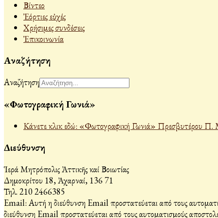
Βίντεο
Ἐόρτιες εὐχές
Χρήσιμες συνδέσεις
Ἐπικοινωνία
Αναζήτηση
Αναζήτηση
«Φωτογραφική Γωνιά»
Κάνετε κλικ εδώ: «Φωτογραφική Γωνιά» Πρεσβυτέρου Π. 
Διεύθυνση
Ἱερά Μητρόπολις Ἀττικῆς καί Βοιωτίας
Δημοκρίτου 18, Ἀχαρναί, 136 71
Τηλ. 210 2466385
Email:
Αυτή η διεύθυνση Email προστατεύεται από τους αυτοματι
διεύθυνση Email προστατεύεται από τους αυτοματισμούς αποστολέ