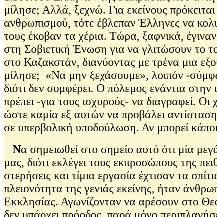
μίλησε; Αλλά, ξεχνώ. Για εκείνους πρόκειτ
ανθρωπισμού, τότε έβλεπαν Έλληνες να κολυ
τους έκοβαν τα χέρια. Τώρα, ξαφνικά, έγινα
στη Σοβιετική Ένωση για να γλιτώσουν το το
στο Καζακστάν, διανύοντας με τρένα μια εξο
μίλησε; «Να μην ξεχάσουμε», λοιπόν -σύμφω
διότι δεν συμφέρει. Ο πόλεμος ενάντια στην 
πρέπει -για τους ισχυρούς- να διαγραφεί. Ο
ώστε καμία εξ αυτών να προβάλει αντίσταση
σε υπερβολική υποδούλωση. Αν μπορεί κάποι
Ν
α σημειωθεί στο σημείο αυτό ότι μία μεγ
μας, διότι εκλέγει τους εκπροσώπους της πει
στερήσεις και τίμια εργασία έχτισαν τα σπίτ
πλειονότητα της γενιάς εκείνης, ήταν άνθρ
Εκκλησίας. Αγωνίζονταν να αρέσουν στο Θεό
δεν υπάρχει πρόοδος, παρά μόνο περιπλανήσ