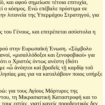
, και αφού σημείωσε τέτοια επιτυχία,
εί ο κόσμος. Ενώ επέβαλε πρόστιμα σε
 την λιτανεία της Υπερμάχου Στρατηγού, για
 του Γένους, και επιτρέπεται ασύστολα η
καιρού στην Ευρωπαϊκή Ένωση. «Σύμβολο
ιανοί, «μισαλλόδοξοι και ξενοφοβικοί» για
ότι ο Χριστός όντως ανέστη (διότι
με «ὦ ἀνόητοι καὶ βραδεῖς τῇ καρδίᾳ τοῦ
κλησίας μας για να καταλάβουν ποιος υπήρξε
ρώ: για τους Αγίους Μάρτυρες της
όντου, τη Μικρασιατική Καταστροφή και το
υς εστίες, γιατί κανείς προοδευτικός δεν