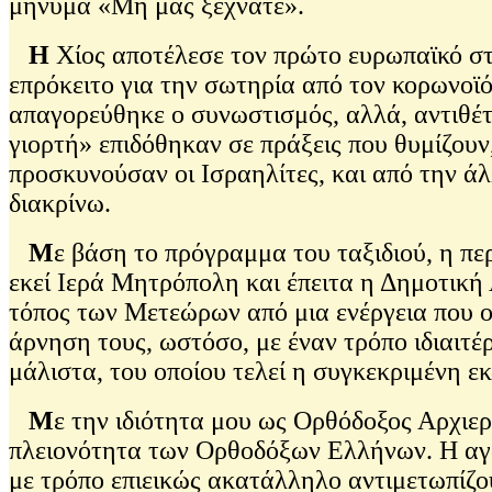
μήνυμα «Μη μας ξεχνάτε».
Η
Χίος αποτέλεσε τον πρώτο ευρωπαϊκό στ
επρόκειτο για την σωτηρία από τον κορωνοϊό
απαγορεύθηκε ο συνωστισμός, αλλά, αντιθέτ
γιορτή» επιδόθηκαν σε πράξεις που θυμίζουν
προσκυνούσαν οι Ισραηλίτες, και από την ά
διακρίνω.
Μ
ε βάση το πρόγραμμα του ταξιδιού, η πε
εκεί Ιερά Μητρόπολη και έπειτα η Δημοτική
τόπος των Μετεώρων από μια ενέργεια που ο
άρνηση τους, ωστόσο, με έναν τρόπο ιδιαιτέ
μάλιστα, του οποίου τελεί η συγκεκριμένη
Μ
ε την ιδιότητα μου ως Ορθόδοξος Αρχιε
πλειονότητα των Ορθοδόξων Ελλήνων. Η αγα
με τρόπο επιεικώς ακατάλληλο αντιμετωπίζου