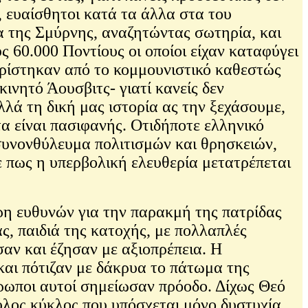
 ευαίσθητοι κατά τα άλλα στα του
α της Σμύρνης, αναζητώντας σωτηρία, και
ς 60.000 Ποντίους οι οποίοι είχαν καταφύγει
ξορίστηκαν από το κομμουνιστικό καθεστώς
ινητό Άουσβιτς- γιατί κανείς δεν
λά τη δική μας ιστορία ας την ξεχάσουμε,
τα είναι πασιφανής. Οτιδήποτε ελληνικό
ό συνονθύλευμα πολιτισμών και θρησκειών,
ε πως η υπερβολική ελευθερία μετατρέπεται
ιρη ευθυνών για την παρακμή της πατρίδας
ας, παιδιά της κατοχής, με πολλαπλές
σαν και έζησαν με αξιοπρέπεια. Η
και πότιζαν με δάκρυα το πάτωμα της
ρωποι αυτοί σημείωσαν πρόοδο. Δίχως Θεό
ύλος κύκλος που υπόσχεται μόνο δυστυχία.