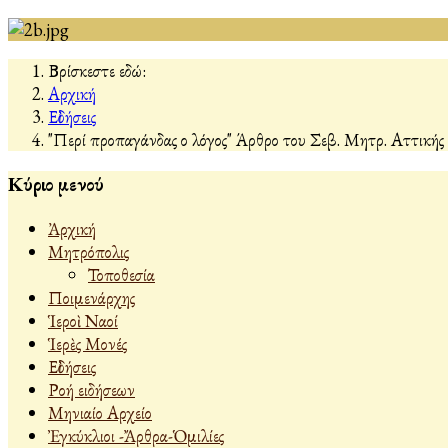
Βρίσκεστε εδώ:
Αρχική
Εἰδήσεις
"Περί προπαγάνδας ο λόγος" Άρθρο του Σεβ. Μητρ. Αττικής 
Κύριο μενού
Ἀρχική
Μητρόπολις
Τοποθεσία
Ποιμενάρχης
Ἱεροὶ Ναοί
Ἱερὲς Μονές
Εἰδήσεις
Ροή ειδήσεων
Μηνιαίο Αρχείο
Ἐγκύκλιοι -Ἄρθρα-Ὁμιλίες