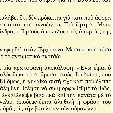
αλάβει ὅτι δὲν πρόκειται γιὰ κάτι ποὺ ἀφορᾶ
ρει αὐτὸ ποὺ ἀγνοῶντας Τοῦ ζήτησε. Μετὰ
 ἄνδρα, ὁ Ἰησοῦς ἀποκάλυψε τὶς ἁμαρτίες της
ἀναφερθεῖ στὸν Ἐρχόμενο Μεσσία ποὺ τόσο
πὸ τὸ πνευματικὸ σκοτάδι.
 σὲ μία πρωτοφανῆ ἀποκάλυψη: «Ἐγὼ εἶμαι ὁ
καλύφθηκε τόσο ἄμεσα στοὺς Ἰουδαίους ποὺ
Κὶ ὅμως, ἡ γυναίκα αὐτὴ εἶχε κάτι ποὺ ἔλειπε
ὶ ἀληθινὴ θέληση νὰ συμμορφωθεῖ μὲ τὸ Φῶς,
 ἐγκατέλειψε βιαστικὰ καὶ τὴν κανάτα μὲ τὸ
γέλιο, ἀποδεικνύεται ἀληθινὴ ἡ φράση τοῦ
ν ὑμᾶς εἰς τὴν βασιλείαν τῶν οὐρανῶν».