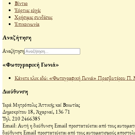
Βίντεο
Ἐόρτιες εὐχές
Χρήσιμες συνδέσεις
Ἐπικοινωνία
Αναζήτηση
Αναζήτηση
«Φωτογραφική Γωνιά»
Κάνετε κλικ εδώ: «Φωτογραφική Γωνιά» Πρεσβυτέρου Π. 
Διεύθυνση
Ἱερά Μητρόπολις Ἀττικῆς καί Βοιωτίας
Δημοκρίτου 18, Ἀχαρναί, 136 71
Τηλ. 210 2466385
Email:
Αυτή η διεύθυνση Email προστατεύεται από τους αυτοματι
διεύθυνση Email προστατεύεται από τους αυτοματισμούς αποστολέ