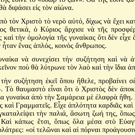
θὰ διψάσει εἰς τὸν αἰώνα.
 τὸν Χριστὸ τὸ νερὸ αὐτό, δίχως νὰ ἔχει κατ
ος θετικά, ὁ Κύριος ἄρχισε νὰ τῆς προσφέ
καὶ τὴν ὁμολογία τῆς γυναίκας ὅτι δὲν εἶχε
ν ἦταν ἕνας ἁπλός, κοινὸς ἄνθρωπος.
υναίκα νὰ συνεχίσει τὴν συζήτηση καὶ νὰ 
ῖνον ποὺ θὰ λύτρωνε τὸν λαὸ καὶ τὴν ἴδια ἀ
ε τὴν συζήτηση ἐκεῖ ὅπου ἤθελε, προβαίνει
. Τὸ θαυμαστὸ εἶναι ὅτι ὁ Χριστὸς δὲν ἀπο
ία γυναίκα ἀπὸ τὴν Σαμάρεια μὲ ἐλαφρὰ ἤθη. 
ς καὶ Γραμματεῖς. Εἶχε ἁπλότητα καρδιᾶς κα
γκαταλείψει τὴν παλιά, ἄσωτη ζωή της, ὅπως
. Καὶ κάπως ἔτσι, ὅπως ὅλα μέσα στὸ Εὐαγ
λάτρες: «οἱ τελῶναι καὶ αἱ πόρναι προάγουσι