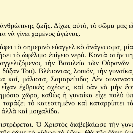
 ἀνθρώπινης ζωῆς. Δίχως αὐτό, τὸ σῶμα μας ε
α νὰ γίνει χαμένος ἀγώνας.
ράφει τὸ σημερινὸ εὐαγγελικὸ ἀνάγνωσμα, μία
σει τὸ ὠφέλιμο ἐπίγειο νερό. Κοντὰ στὴν π
ὐαγγελιζόμενος τὴν Βασιλεία τῶν Οὐρανῶν
 δόξαν Του). Βλέποντας, λοιπόν, τὴν γυναίκα
κα καί, μάλιστα, Σαμαρείτιδα; Δὲν συναναστ
 εἶχαν ἐχθρικὲς σχέσεις, καὶ σὰν νὰ μὴν ἔφ
ημόσιο χῶρο, καθὼς ἡ γυναίκα εἶχε πολὺ ὑ
 ταράζει τὸ κατεστημένο καὶ καταρρίπτει τὰ
, ἀλλὰ καὶ μοιχαλίδα.
ιστρέφεται. Ὁ Χριστὸς διαβεβαίωσε τὴν γυναί
τῆς ἔδινε τὸ «ὕδωρ τὸ ζῶν». Θὰ τῆς ἔδινε ζ