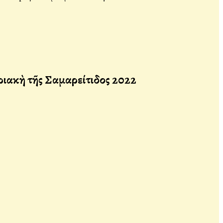
ριακὴ τῆς Σαμαρείτιδος 2022