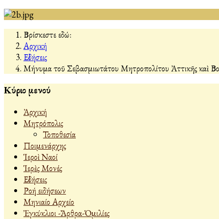
Βρίσκεστε εδώ:
Αρχική
Εἰδήσεις
Μήνυμα τοῦ Σεβασμιωτάτου Μητροπολίτου Ἀττικῆς καὶ Βοιω
Κύριο μενού
Ἀρχική
Μητρόπολις
Τοποθεσία
Ποιμενάρχης
Ἱεροὶ Ναοί
Ἱερὲς Μονές
Εἰδήσεις
Ροή ειδήσεων
Μηνιαίο Αρχείο
Ἐγκύκλιοι -Ἄρθρα-Ὁμιλίες