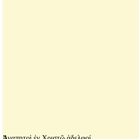
Ἀ
γαπητοὶ ἐν Χριστῷ ἀδελφοί,