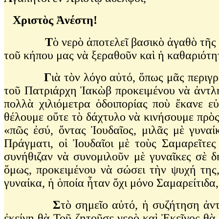
Χριστὸς Ἀνέστη!
T
ὸ νερὸ ἀποτελεῖ βασικὸ ἀγαθὸ τῆς
τοῦ κήπου μας νὰ ξεραθοῦν καὶ ἡ καθαριότητ
Γ
ιὰ τὸν λόγο αὐτό, ὅπως μᾶς περιγ
τοῦ Πατριάρχη Ἰακὼβ προκειμένου νὰ ἀντλή
πολλὰ χιλιόμετρα ὁδοιπορίας ποὺ ἔκανε ε
θέλουμε οὔτε τὸ δάχτυλο νὰ κινήσουμε πρὸς
«πῶς ἐσύ, ὄντας Ἰουδαῖος, μιλᾶς μὲ γυναί
Πράγματι, οἱ Ἰουδαῖοι μὲ τοὺς Σαμαρεῖτες
συνήθιζαν νὰ συνομιλοῦν μὲ γυναῖκες σὲ δ
ὅμως, προκειμένου νὰ σώσει τὴν ψυχή της,
γυναίκα, ἡ ὁποία ἦταν ὄχι μόνο Σαμαρείτιδα
Σ
τὸ σημεῖο αὐτό, ἡ συζήτηση ἀντ
ἐκείνη θὰ Τοῦ ζητοῦσε νερὸ καὶ Ἐκεῖνος θὰ 