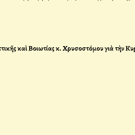
κῆς καὶ Βοιωτίας κ. Χρυσοστόμου γιὰ τὴν Κυ