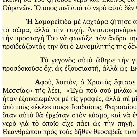
Οὐρανῶν. Ὅποιος πιεῖ ἀπὸ τὸ νερὸ αὐτὸ δὲν 
Ἡ
Σαμαρείτιδα μὲ λαχτάρα ζήτησε ἀπὸ
τὸ σῶμα, ἀλλὰ τὴν ψυχή. Ἀνταποκρινόμεν
τὴν προσταγή Του νὰ φωνάξει τὸν ἄνδρα της 
προϊδεάζοντάς την ὅτι ὁ Συνομιλητής της δὲ
Τ
ὸ γεγονὸς αὐτὸ ὤθησε τὴν γ
προσδοκοῦσε ὄχι ὡς ἐξουσιαστή, ἀλλὰ ὡς Ἐκε
Ἀ
φοῦ, λοιπόν, ὁ Χριστὸς ἔφτασ
Μεσσίας» τῆς λέει, «Ἐγὼ ποὺ σοῦ μιλάω!»
ἦταν ἐξοικειωμένοι μὲ τὶς γραφές, ἀλλὰ σὲ μ
ἀπὸ τοὺς «ἐκλεκτοὺς» Ἰουδαίους, Φαρισαίου
ὅταν αὐτὸ θὰ ἐρχόταν στὸν κόσμο, καὶ νὰ ἐ
νερὸ γιὰ τὸ ὁποῖο εἶχε πάει ὡς τὴν πηγή
Θεανθρώπου πρὸς τοὺς δῆθεν θεοσεβεῖς τυπο