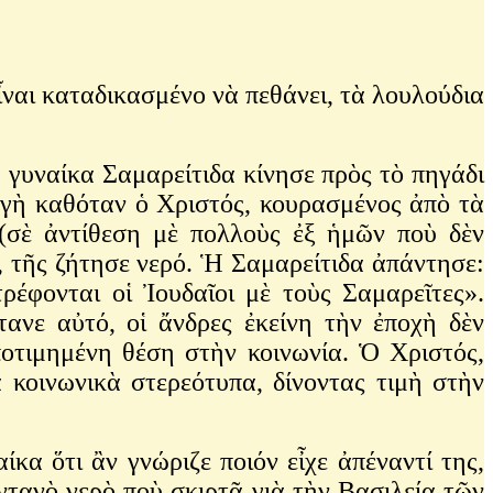
ἶναι καταδικασμένο νὰ πεθάνει, τὰ λουλούδια
 γυναίκα Σαμαρείτιδα κίνησε πρὸς τὸ πηγάδι
ηγὴ καθόταν ὁ Χριστός, κουρασμένος ἀπὸ τὰ
 (σὲ ἀντίθεση μὲ πολλοὺς ἐξ ἡμῶν ποὺ δὲν
, τῆς ζήτησε νερό. Ἡ Σαμαρείτιδα ἀπάντησε:
ρέφονται οἱ Ἰουδαῖοι μὲ τοὺς Σαμαρεῖτες».
τανε αὐτό, οἱ ἄνδρες ἐκείνη τὴν ἐποχὴ δὲν
ποτιμημένη θέση στὴν κοινωνία. Ὁ Χριστός,
 κοινωνικὰ στερεότυπα, δίνοντας τιμὴ στὴν
κα ὅτι ἂν γνώριζε ποιόν εἶχε ἀπέναντί της,
ωντανὸ νερὸ ποὺ σκιρτᾶ γιὰ τὴν Βασιλεία τῶν