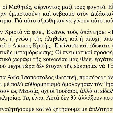
 οἱ Μαθητές, φέρνοντας μαζί τους φαγητό. Εἶ
ἶχαν ἐμπιστοσύνη καὶ σεβασμὸ στὸν Διδάσκ
τρια. Γιὰ αὐτὸ ἀξιώθηκαν νὰ γίνουν αὐτὸ ποὺ
 Χριστὸ νὰ φάει, Ἐκεῖνος τοὺς ἀπάντησε: «
ον, ἡ γνώση τῆς ἀληθείας καὶ ἡ ἀποχὴ ἀπ
εῖ ὁ Δίκαιος Κριτὴς; Ἐπείνασα καὶ ἐδώκατε 
ατικῆς μεταμόρφωσης; Οἱ πνευματικοὶ προσφ
ατικὸ χωράφι τῆς κοινωνίας μας θέλει ἐργάτε
ὺ μέχρι τώρα δὲν ἔτυχαν τῆς εὐκαιρίας νὰ Τ
ειτα Ἁγία Ἰσαπόστολος Φωτεινή, προσέφερε ἀ
οι μὲ πολὺ αὐθορμητισμὸ ὁμολόγησαν τὸν Ἰη
αν ὡς Μεσσία, ὄχι οἱ Ἰουδαῖοι, ἀλλὰ οἱ εἰδωλ
κλησίας. Ἂς εἶναι. Αὐτὰ δὲν θὰ ἀλλάξουν ποτ
ὰ ἀναζητήσουμε καὶ νὰ ζητήσουμε μὲ ἁπλότητα