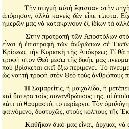
Τ
ὴν στιγμὴ αὐτὴ ἔφτασαν στὴν πηγὴ
ἀπόρησαν, ἀλλὰ κανεὶς δὲν εἶπε τίποτα. Ε
ἡμερῶν μας νὰ κατακρίνουν ἐξ ἰδίων τὰ ἀλλό
Σ
τὴν προτροπὴ τῶν Ἀποστόλων στὸν
εἶναι ἡ ἐπιστροφὴ τῶν ἀνθρώπων σὲ Ἐκεῖν
Κρίσεως τὴν Κυριακὴ τῆς Ἀπόκρεω; Τί θὰ π
τροφὴ στὸν Θεὸ μέσῳ τῆς δικῆς μας πνευμ
ποὺ βρίσκεται ἐκεῖ ἔξω περιμένει. Τὸ πνευμ
ὡς νοητὴ τροφὴ στὸν Θεὸ τοὺς ἀνθρώπους πο
Ἡ
Σαμαρείτις, ἡ μοιχαλίδα, ἡ μετέπ
καὶ ὕστερα τοὺς συνανθρώπους της, οἱ ὁποῖ
κάτι τὸ θαυμαστό, τὸ περίεργο. Τὸν ὁμολόγησ
φαινόμενο, δυστυχῶς, στοὺς κόλπους τῆς Ἐκ
Κ
αθῆκον δικό μας εἶναι, ἀρχικά, ν