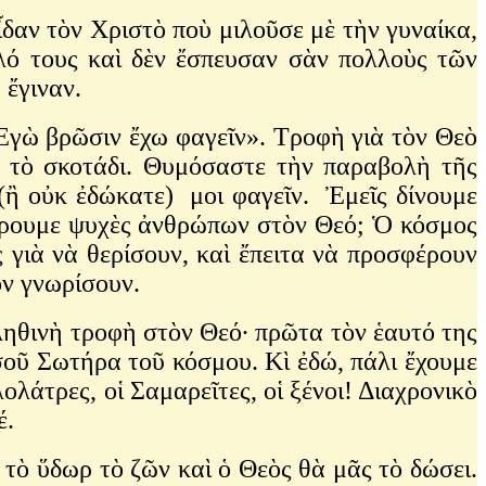
δαν τὸν Χριστὸ ποὺ μιλοῦσε μὲ τὴν γυναίκα,
αλό τους καὶ δὲν ἔσπευσαν σὰν πολλοὺς τῶν
 ἔγιναν.
Ἐγὼ βρῶσιν ἔχω φαγεῖν». Τροφὴ γιὰ τὸν Θεὸ
ὸ τὸ σκοτάδι. Θυμόσαστε τὴν παραβολὴ τῆς
(ἢ οὐκ ἐδώκατε) μοι φαγεῖν. Ἐμεῖς δίνουμε
έρουμε ψυχὲς ἀνθρώπων στὸν Θεό; Ὁ κόσμος
ς γιὰ νὰ θερίσουν, καὶ ἔπειτα νὰ προσφέρουν
ὸν γνωρίσουν.
ληθινὴ τροφὴ στὸν Θεό∙ πρῶτα τὸν ἑαυτό της
σοῦ Σωτήρα τοῦ κόσμου. Κὶ ἐδώ, πάλι ἔχουμε
ολάτρες, οἱ Σαμαρεῖτες, οἱ ξένοι! Διαχρονικὸ
έ.
 τὸ ὕδωρ τὸ ζῶν καὶ ὁ Θεὸς θὰ μᾶς τὸ δώσει.