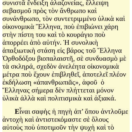
συνιστᾶ ἔνδειξη ἀλαζονείας, ἔλλειψη
σεβασμοῦ πρὸς τὸν ἄνθρωπο καὶ
συνάνθρωπο, τὸν συντετριμμένο ὑλικὰ καὶ
οἰκονομικὰ Ἕλληνα, ποὺ ἐπιβιώνει χάρη
στὴν πίστη του καὶ τὸ κουράγιο ποὺ
ἀπορρέει ἀπὸ αὐτήν. Ἡ συνολικὴ
ἀπαξιωτικὴ στάση εἰς βάρος τοῦ Ἕλληνα
Ὀρθοδόξου βιοπαλαιστῆ, σὲ συνδυασμὸ μὲ
τὰ σκληρά, σχεδὸν ἀνελέητα οἰκονομικὰ
μέτρα ποὺ ἔχουν ἐπιβληθεῖ, ἀποτελεῖ πλέον
ἐκδήλωση «ἀπανθρωπιᾶς», ἀφοῦ ὁ
Ἕλληνας σήμερα δὲν πλήττεται μόνον
ὑλικὰ ἀλλὰ καὶ πολιτισμικὰ καὶ ἀξιακά.
Ε
ἶναι σαφὴς ἡ πηγὴ ἀπ’ ὅπου ἀντλοῦμε
ἀντοχὴ καὶ ἀντιστεκόμαστε σὲ ὅλους
αὐτοὺς ποὺ ὑποτιμοῦν τὴν ψυχὴ καὶ τὸ