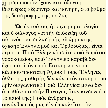
χρησιμοποιοῦν ἔχουν κατεύθυνση
ἰδιαιτέρως «ἔξυπνη» καὶ πονηρή, στὸ βαθμὸ
τῆς διαστροφῆς, τῆς τρέλας.
Ὡ
ς ἐκ τούτου, ἡ ἐπιχειρηματολογία
καὶ ὁ διάλογος γιὰ τὴν ἀπόδειξη τοῦ
αὐτονόητου, δηλαδὴ τῆς ἀδιάρρηκτης
σχέσης Ἑλληνισμοῦ καὶ Ὀρθοδοξίας, εἶναι
περιττά. Ποιό Ἑλληνικὸ σπίτι, ποιό δωμάτιο
νοσοκομείου, ποιό Ἑλληνικὸ καράβι δὲν
ἔχει μιὰ εἰκόνα τοῦ Ἐσταυρωμένου ἢ
κάποιου προστάτη Ἁγίου; Ποιός Ἕλληνας
ἀθλητής, μαθητὴς δὲν κάνει τὸν σταυρό του
πρὶν διαγωνιστεῖ; Ποιά Ἑλληνίδα μάνα δὲν
ἀπευθύνεται στὴν Παναγιά, ὅταν κινδυνεύει
τὸ παιδί της; Ποιός ἄνθρωπος,
συνάνθρωπός μας δὲν ἐπικαλεῖται τὸν