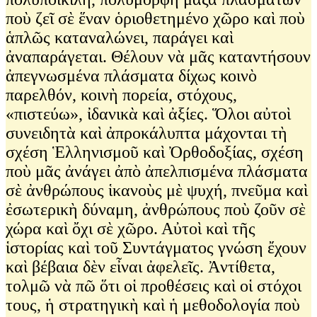
ποὺ ζεῖ σὲ ἕναν ὁριοθετημένο χῶρο καὶ ποὺ
ἁπλῶς καταναλώνει, παράγει καὶ
ἀναπαράγεται. Θέλουν νὰ μᾶς καταντήσουν
ἀπεγνωσμένα πλάσματα δίχως κοινὸ
παρελθόν, κοινὴ πορεία, στόχους,
«πιστεύω», ἰδανικὰ καὶ ἀξίες. Ὅλοι αὐτοὶ
συνειδητὰ καὶ ἀπροκάλυπτα μάχονται τὴ
σχέση Ἑλληνισμοῦ καὶ Ὀρθοδοξίας, σχέση
ποὺ μᾶς ἀνάγει ἀπὸ ἀπελπισμένα πλάσματα
σὲ ἀνθρώπους ἱκανοὺς μὲ ψυχή, πνεῦμα καὶ
ἐσωτερικὴ δύναμη, ἀνθρώπους ποὺ ζοῦν σὲ
χώρα καὶ ὄχι σὲ χῶρο. Αὐτοὶ καὶ τῆς
ἱστορίας καὶ τοῦ Συντάγματος γνώση ἔχουν
καὶ βέβαια δὲν εἶναι ἀφελεῖς. Ἀντίθετα,
τολμῶ νὰ πῶ ὅτι οἱ προθέσεις καὶ οἱ στόχοι
τους, ἡ στρατηγικὴ καὶ ἡ μεθοδολογία ποὺ