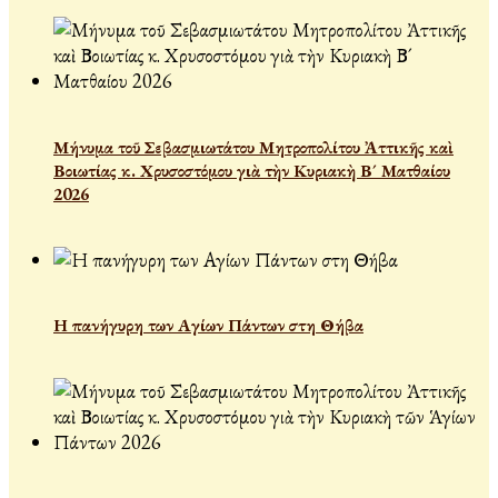
Μήνυμα τοῦ Σεβασμιωτάτου Μητροπολίτου Ἀττικῆς καὶ
Βοιωτίας κ. Χρυσοστόμου γιὰ τὴν Κυριακὴ Β´ Ματθαίου
2026
Η πανήγυρη των Αγίων Πάντων στη Θήβα