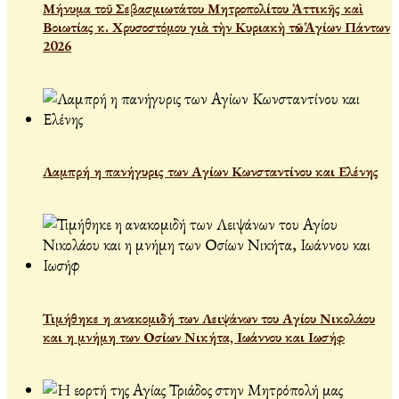
Μήνυμα τοῦ Σεβασμιωτάτου Μητροπολίτου Ἀττικῆς καὶ
Βοιωτίας κ. Χρυσοστόμου γιὰ τὴν Κυριακὴ τῶν Ἁγίων Πάντων
2026
Λαμπρή η πανήγυρις των Αγίων Κωνσταντίνου και Ελένης
Τιμήθηκε η ανακομιδή των Λειψάνων του Αγίου Νικολάου
και η μνήμη των Οσίων Νικήτα, Ιωάννου και Ιωσήφ