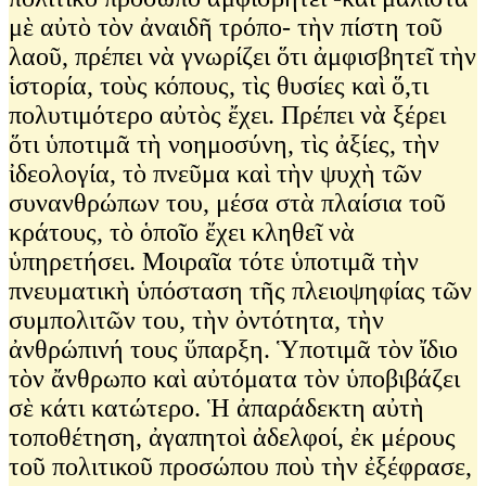
μὲ αὐτὸ τὸν ἀναιδῆ τρόπο- τὴν πίστη τοῦ
λαοῦ, πρέπει νὰ γνωρίζει ὅτι ἀμφισβητεῖ τὴν
ἱστορία, τοὺς κόπους, τὶς θυσίες καὶ ὅ,τι
πολυτιμότερο αὐτὸς ἔχει. Πρέπει νὰ ξέρει
ὅτι ὑποτιμᾶ τὴ νοημοσύνη, τὶς ἀξίες, τὴν
ἰδεολογία, τὸ πνεῦμα καὶ τὴν ψυχὴ τῶν
συνανθρώπων του, μέσα στὰ πλαίσια τοῦ
κράτους, τὸ ὁποῖο ἔχει κληθεῖ νὰ
ὑπηρετήσει. Μοιραῖα τότε ὑποτιμᾶ τὴν
πνευματικὴ ὑπόσταση τῆς πλειοψηφίας τῶν
συμπολιτῶν του, τὴν ὀντότητα, τὴν
ἀνθρώπινή τους ὕπαρξη. Ὑποτιμᾶ τὸν ἴδιο
τὸν ἄνθρωπο καὶ αὐτόματα τὸν ὑποβιβάζει
σὲ κάτι κατώτερο. Ἡ ἀπαράδεκτη αὐτὴ
τοποθέτηση, ἀγαπητοὶ ἀδελφοί, ἐκ μέρους
τοῦ πολιτικοῦ προσώπου ποὺ τὴν ἐξέφρασε,