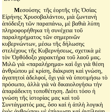
Μ
εσούσης τῆς ἑορτῆς τῆς Ὁσίας
Εἰρήνης Χρυσοβαλάντου, μιὰ ζωντανὴ
ἀπόδειξη τῶν παραπάνω, μὲ βαθιὰ λύπη
πληροφορήθηκα τὴ συνέχεια τοῦ
παραληρήματος τῶν σημερινῶν
κυβερνώντων, μέσω τῆς δήλωσης
στελέχους τῆς Κυβερνήσεως, σχετικὰ μὲ
τὸν Ὀρθόδοξο χαρακτήρα τοῦ λαοῦ μας.
Μιλῶ γιὰ «παραλήρημα» καὶ ὄχι γιὰ θέση
ἀνθρώπου μὲ κρίση, διάκριση καὶ γνώση,
ἀγαπητοὶ ἀδελφοί, ὄχι γιὰ νὰ ὑποτιμήσω τὸ
πρόσωπο, ἀλλὰ γιὰ νὰ δικαιολογήσω τὴν
ἀπαράδεκτη τοποθέτηση. Διότι τόσο ἡ
γνώση τῆς ἱστορίας μας καὶ τοῦ
Συντάγματός μας, ὅσο καὶ ἡ ἁπλὴ λογικὴ
ἑνὸς ἀνθρώπου μὲ ἐπίγνωση καὶ ἀντίληψη