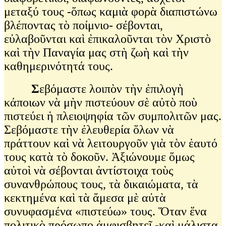
μεταξύ τους -ὅπως καμιὰ φορὰ διαπιστώνω
βλέποντας τὸ ποίμνιο- σέβονται,
εὐλαβοῦνται καὶ ἐπικαλοῦνται τὸν Χριστὸ
καὶ τὴν Παναγία μας στὴ ζωὴ καὶ τὴν
καθημερινότητά τους.
Σ
εβόμαστε λοιπὸν τὴν ἐπιλογὴ
κάποιων νὰ μὴν πιστεύουν σὲ αὐτὸ ποὺ
πιστεύει ἡ πλειοψηφία τῶν συμπολιτῶν μας.
Σεβόμαστε τὴν ἐλευθερία ὅλων νὰ
πράττουν καὶ νὰ λειτουργοῦν γιὰ τὸν ἑαυτό
τους κατὰ τὸ δοκοῦν. Ἀξιώνουμε ὅμως
αὐτοὶ νὰ σέβονται ἀντίστοιχα τοὺς
συνανθρώπους τους, τὰ δικαιώματα, τὰ
κεκτημένα καὶ τὰ ἄμεσα μὲ αὐτὰ
συνυφασμένα «πιστεύω» τους. Ὅταν ἕνα
πολιτικὸ πρόσωπο ἀμφισβητεῖ -καὶ μάλιστα