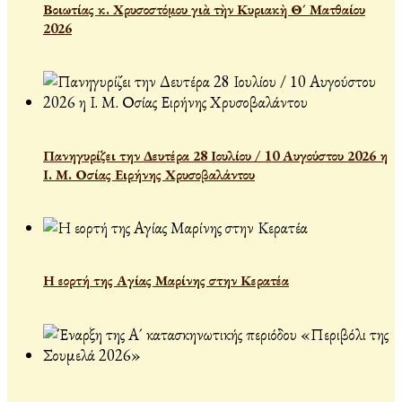
Βοιωτίας κ. Χρυσοστόμου γιὰ τὴν Κυριακὴ Θ´ Ματθαίου
2026
Πανηγυρίζει την Δευτέρα 28 Ιουλίου / 10 Αυγούστου 2026 η
Ι. Μ. Οσίας Ειρήνης Χρυσοβαλάντου
Η εορτή της Αγίας Μαρίνης στην Κερατέα