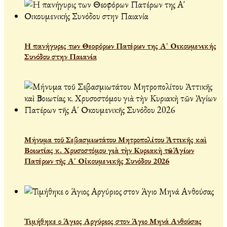
Η πανήγυρις των Θεοφόρων Πατέρων της Α' Οικουμενικής
Συνόδου στην Παιανία
Μήνυμα τοῦ Σεβασμιωτάτου Μητροπολίτου Ἀττικῆς καὶ
Βοιωτίας κ. Χρυσοστόμου γιὰ τὴν Κυριακὴ τῶν Ἁγίων
Πατέρων τῆς Α´ Οἰκουμενικῆς Συνόδου 2026
Τιμήθηκε ο Άγιος Αργύριος στον Άγιο Μηνά Ανθούσας