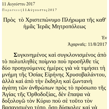
11 Αυγούστου 2017
Παρασκευή
11
Αύγουστος
2017
Πρὸς τὸ Χριστεπώνυμο Πλήρωμα τῆς καθ'
ἡμᾶς Ἱερᾶς Μητροπόλεως
Ἐν
Ἀχαρναῖς: 11/8/2017
Σ
υγκινημένος καὶ συγκλονισμένος ἀπὸ
τὸ πολυπληθὲς ποίμνιο ποὺ προσῆλθε τὶς
δύο προηγούμενες ἡμέρες γιὰ νὰ τιμήσει τὴ
μνήμη τῆς Ὁσίας Εἰρήνης Χρυσοβαλάντου,
ἀλλὰ καὶ ἀπὸ τὴν ἔκδηλη καὶ ζωντανὴ
ἀγάπη τῶν ἀνθρώπων πρὸς τὸ πρόσωπο τῆς
Ἁγίας τῆς Ὀρθοδοξίας, δὲν ἔπαψα νὰ
δοξολογῶ τὸν Κύριο ποὺ σὲ τοῦτο τὸν
βασανισμένο τόπο, ὅσο δύσκολες καὶ νὰ