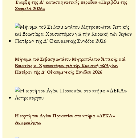
Έναρξη της Α´ κατασκηνωτικής περιόδου «Περιβόλι της
Σουμελά 2026»
Μήνυμα τοῦ Σεβασμιωτάτου Μητροπολίτου Ἀττικῆς καὶ
Βοιωτίας κ. Χρυσοστόμου γιὰ τὴν Κυριακὴ τῶν Ἁγίων
Πατέρων τῆς Δ´ Οἰκουμενικῆς Συνόδου 2026
Η εορτή του Αγίου Προκοπίου στο κτήμα «ΔΕΚΑ»
Ασπροπύργου