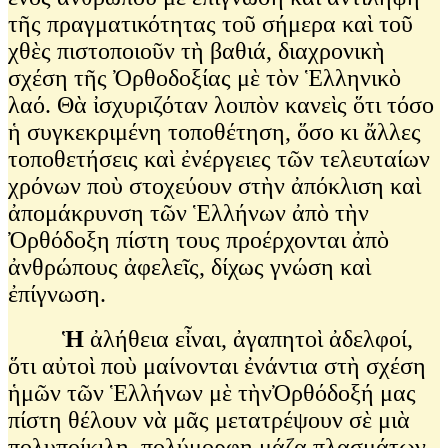
τῆς πραγματικότητας τοῦ σήμερα καὶ τοῦ
χθὲς πιστοποιοῦν τὴ βαθιά, διαχρονικὴ
σχέση τῆς Ὀρθοδοξίας μὲ τὸν Ἑλληνικὸ
λαό. Θὰ ἰσχυριζόταν λοιπὸν κανεὶς ὅτι τόσο
ἡ συγκεκριμένη τοποθέτηση, ὅσο κι ἄλλες
τοποθετήσεις καὶ ἐνέργειες τῶν τελευταίων
χρόνων ποὺ στοχεύουν στὴν ἀπόκλιση καὶ
ἀπομάκρυνση τῶν Ἑλλήνων ἀπὸ τὴν
Ὀρθόδοξη πίστη τους προέρχονται ἀπὸ
ἀνθρώπους ἀφελεῖς, δίχως γνώση καὶ
ἐπίγνωση.
Ἡ
ἀλήθεια εἶναι, ἀγαπητοὶ ἀδελφοί,
ὅτι αὐτοὶ ποὺ μαίνονται ἐνάντια στὴ σχέση
ἡμῶν τῶν Ἑλλήνων μὲ τὴνὈρθόδοξή μας
πίστη θέλουν νὰ μᾶς μετατρέψουν σὲ μιὰ
πολυποίκιλη, πολύμορφη μάζα πλασμάτων