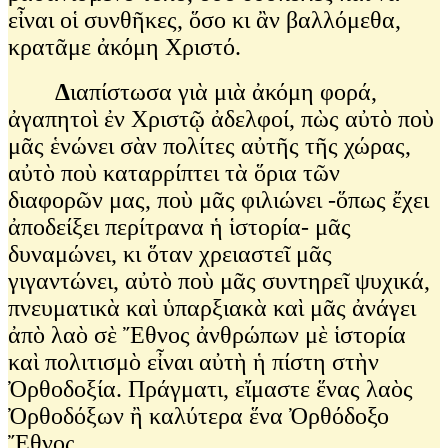
εἶναι οἱ συνθῆκες, ὅσο κι ἂν βαλλόμεθα,
κρατᾶμε ἀκόμη Χριστό.
Δ
ιαπίστωσα γιὰ μιὰ ἀκόμη φορά,
ἀγαπητοὶ ἐν Χριστῷ ἀδελφοί, πὼς αὐτὸ ποὺ
μᾶς ἑνώνει σὰν πολίτες αὐτῆς τῆς χώρας,
αὐτὸ ποὺ καταρρίπτει τὰ ὅρια τῶν
διαφορῶν μας, ποὺ μᾶς φιλιώνει -ὅπως ἔχει
ἀποδείξει περίτρανα ἡ ἱστορία- μᾶς
δυναμώνει, κι ὅταν χρειαστεῖ μᾶς
γιγαντώνει, αὐτὸ ποὺ μᾶς συντηρεῖ ψυχικά,
πνευματικὰ καὶ ὑπαρξιακὰ καὶ μᾶς ἀνάγει
ἀπὸ λαὸ σὲ Ἔθνος ἀνθρώπων μὲ ἱστορία
καὶ πολιτισμὸ εἶναι αὐτὴ ἡ πίστη στὴν
Ὀρθοδοξία. Πράγματι, εἴμαστε ἕνας λαὸς
Ὀρθοδόξων ἢ καλύτερα ἕνα Ὀρθόδοξο
Ἔθνος.