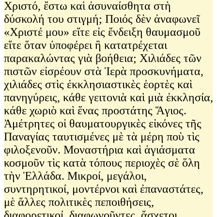
Χριστό, ἔστω καὶ ἀσυναίσθητα στὴ
δύσκολή του στιγμή; Ποιός δὲν ἀναφωνεῖ
«Χριστέ μου» εἴτε εἰς ἔνδειξη θαυμασμοῦ
εἴτε ὅταν ὑποφέρει ἢ κατατρέχεται
παρακαλώντας γιὰ βοήθεια; Χιλιάδες τῶν
πιστῶν εἰσρέουν στὰ Ἱερὰ προσκυνήματα,
χιλιάδες στὶς ἐκκλησιαστικὲς ἑορτὲς καὶ
πανηγύρεις, κάθε γειτονιὰ καὶ μιὰ ἐκκλησία,
κάθε χωριὸ καὶ ἕνας προστάτης Ἅγιος.
Ἀμέτρητες οἱ θαυματουργικὲς εἰκόνες τῆς
Παναγίας ταυτισμένες μὲ τὰ μέρη ποὺ τὶς
φιλοξενοῦν. Μοναστήρια καὶ ἁγιάσματα
κοσμοῦν τὶς κατὰ τόπους περιοχὲς σὲ ὅλη
τὴν Ἑλλάδα. Μικροί, μεγάλοι,
συντηρητικοί, μοντέρνοι καὶ ἐπαναστάτες,
μὲ ἄλλες πολιτικὲς πεποιθήσεις,
διαφορετικοί, διαφωνοῦντες, ἄσχετοι