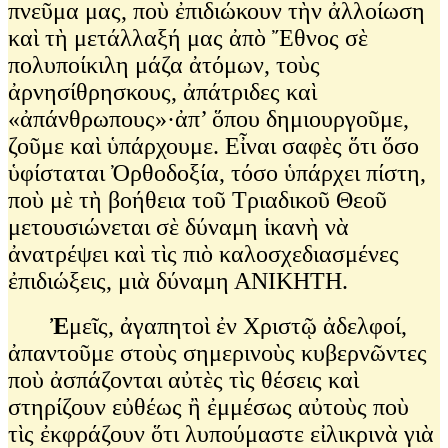
πνεῦμα μας, ποὺ ἐπιδιώκουν τὴν ἀλλοίωση
καὶ τὴ μετάλλαξή μας ἀπὸ Ἔθνος σὲ
πολυποίκιλη μάζα ἀτόμων, τοὺς
ἀρνησίθρησκους, ἀπάτριδες καὶ
«ἀπάνθρωπους»·ἀπ’ ὅπου δημιουργοῦμε,
ζοῦμε καὶ ὑπάρχουμε. Εἶναι σαφὲς ὅτι ὅσο
ὑφίσταται Ὀρθοδοξία, τόσο ὑπάρχει πίστη,
ποὺ μὲ τὴ βοήθεια τοῦ Τριαδικοῦ Θεοῦ
μετουσιώνεται σὲ δύναμη ἱκανὴ νὰ
ἀνατρέψει καὶ τὶς πιὸ καλοσχεδιασμένες
ἐπιδιώξεις, μιὰ δύναμη ΑΝΙΚΗΤΗ.
Ἐ
μεῖς, ἀγαπητοὶ ἐν Χριστῷ ἀδελφοί,
ἀπαντοῦμε στοὺς σημερινοὺς κυβερνῶντες
ποὺ ἀσπάζονται αὐτὲς τὶς θέσεις καὶ
στηρίζουν εὐθέως ἢ ἐμμέσως αὐτοὺς ποὺ
τὶς ἐκφράζουν ὅτι λυπούμαστε εἰλικρινὰ γιὰ