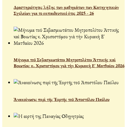
Δραστηριότητες λήξης των μαθημάτων των Κατηχητικών
Σχολείων για το εκπαιδευτικό έτος 2025 - 26
Μήνυμα τοῦ Σεβασμιωτάτου Μητροπολίτου Ἀττικῆς καὶ
Βοιωτίας κ. Χρυσοστόμου γιὰ τὴν Κυριακὴ Ε´ Ματθαίου 2026
Ἀνακοίνωσις περὶ τῆς Ἑορτῆς τοῦ Ἀποστόλου Παύλου