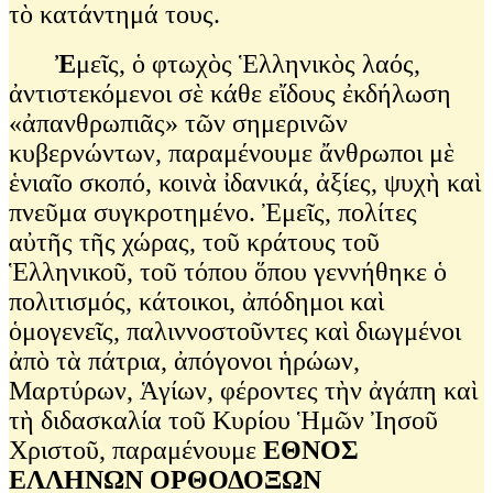
τὸ κατάντημά τους.
Ἐ
μεῖς, ὁ φτωχὸς Ἑλληνικὸς λαός,
ἀντιστεκόμενοι σὲ κάθε εἴδους ἐκδήλωση
«ἀπανθρωπιᾶς» τῶν σημερινῶν
κυβερνώντων, παραμένουμε ἄνθρωποι μὲ
ἑνιαῖο σκοπό, κοινὰ ἰδανικά, ἀξίες, ψυχὴ καὶ
πνεῦμα συγκροτημένο. Ἐμεῖς, πολίτες
αὐτῆς τῆς χώρας, τοῦ κράτους τοῦ
Ἑλληνικοῦ, τοῦ τόπου ὅπου γεννήθηκε ὁ
πολιτισμός, κάτοικοι, ἀπόδημοι καὶ
ὁμογενεῖς, παλιννοστοῦντες καὶ διωγμένοι
ἀπὸ τὰ πάτρια, ἀπόγονοι ἡρώων,
Μαρτύρων, Ἁγίων, φέροντες τὴν ἀγάπη καὶ
τὴ διδασκαλία τοῦ Κυρίου Ἡμῶν Ἰησοῦ
Χριστοῦ, παραμένουμε
ΕΘΝΟΣ
ΕΛΛΗΝΩΝ ΟΡΘΟΔΟΞΩΝ