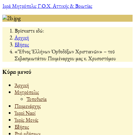
Ιερά Μητρόπολις Γ.Ο.Χ. Αττικής & Βοιωτίας
Βρίσκεστε εδώ:
Αρχική
Εἰδήσεις
«Ἔθνος Ἑλλήνων Ὀρθοδόξων Χριστιανῶν» – τοῦ
Σεβασμιωτάτου Ποιμέναρχου μας κ. Χρυσοστόμου
Κύριο μενού
Ἀρχική
Μητρόπολις
Τοποθεσία
Ποιμενάρχης
Ἱεροὶ Ναοί
Ἱερὲς Μονές
Εἰδήσεις
Ροή ειδήσεων