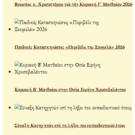
Βοιωτίας κ. Χρυσοστόμου γιὰ τὴν Κυριακὴ Γ´ Ματθαίου 2026
Παιδικές Κατασκηνώσεις «Περιβόλι της Σουμελά» 2026
Κυριακή Β' Ματθαίου στην Οσία Ειρήνη Χρυσοβαλάντου
Σύναξη Κατηχητών επί τη λήξει του εκπαιδευτικού έτους