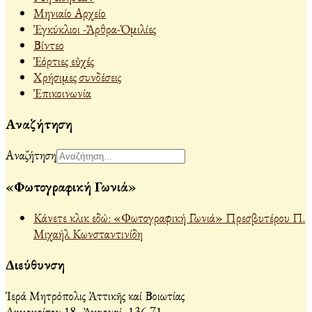
Μηνιαίο Αρχείο
Ἐγκύκλιοι -Ἄρθρα-Ὁμιλίες
Βίντεο
Ἐόρτιες εὐχές
Χρήσιμες συνδέσεις
Ἐπικοινωνία
Αναζήτηση
Αναζήτηση
«Φωτογραφική Γωνιά»
Κάνετε κλικ εδώ: «Φωτογραφική Γωνιά» Πρεσβυτέρου Π.
Μιχαήλ Κωνσταντινίδη
Διεύθυνση
Ἱερά Μητρόπολις Ἀττικῆς καί Βοιωτίας
Δημοκρίτου 18, Ἀχαρναί, 136 71