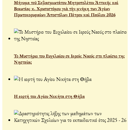
Μήνυμα τοῦ Σεβασμιωτάτου Μητροπολίτου Ἀττικῆς καὶ
Βοιωτίας κ. Χρυσοστόμου γιὰ τὴν μνήμη των Ἁγίων
Πρωτοκορυφαίων Ἀποστόλων Πέτρου καὶ Παύλου 2026
Το Μυστήριο του Ευχελαίου σε Ιερούς Ναούς στο πλαίσιο της
Νηστείας
Η εορτή του Αγίου Νικήτα στη Θήβα