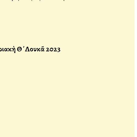
υριακὴ Θ΄Λουκᾶ 2023