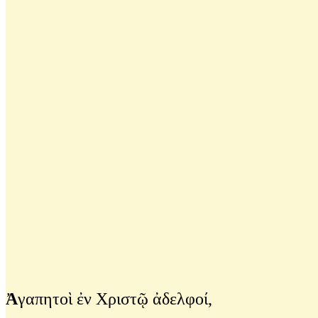
Ἀ
γαπητοὶ ἐν Χριστῷ ἀδελφοί,