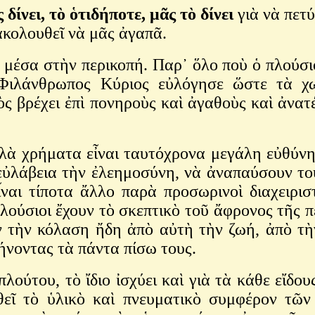
ς
δίνει
,
τὸ
ὁτιδήποτε
,
μᾶς
τὸ
δίνει
γιὰ νὰ πετ
ξακολουθεῖ νὰ μᾶς ἀγαπᾶ.
 μέσα στὴν περικοπή. Παρ᾽ ὅλο ποὺ ὁ πλούσι
 Φιλάνθρωπος Κύριος εὐλόγησε ὥστε τὰ 
ς βρέχει ἐπὶ πονηροὺς καὶ ἀγαθοὺς καὶ ἀνατ
λλὰ χρήματα εἶναι ταυτόχρονα μεγάλη εὐθύνη
ὐλάβεια τὴν ἐλεημοσύνη, νὰ ἀναπαύσουν το
ἶναι τίποτα ἄλλο παρὰ προσωρινοὶ διαχειρι
λούσιοι ἔχουν τὸ σκεπτικὸ τοῦ ἄφρονος τῆς π
ν τὴν κόλαση ἤδη ἀπὸ αὐτὴ τὴν ζωή, ἀπὸ τὴ
ήνοντας τὰ πάντα πίσω τους.
ῦ πλούτου, τὸ ἴδιο ἰσχύει καὶ γιὰ τὰ κάθε εἴ
χθεῖ τὸ ὑλικὸ καὶ πνευματικὸ συμφέρον τῶ