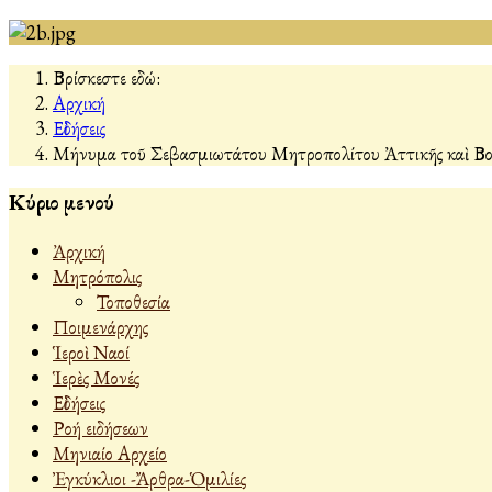
Βρίσκεστε εδώ:
Αρχική
Εἰδήσεις
Μήνυμα τοῦ Σεβασμιωτάτου Μητροπολίτου Ἀττικῆς καὶ Βοι
Κύριο μενού
Ἀρχική
Μητρόπολις
Τοποθεσία
Ποιμενάρχης
Ἱεροὶ Ναοί
Ἱερὲς Μονές
Εἰδήσεις
Ροή ειδήσεων
Μηνιαίο Αρχείο
Ἐγκύκλιοι -Ἄρθρα-Ὁμιλίες