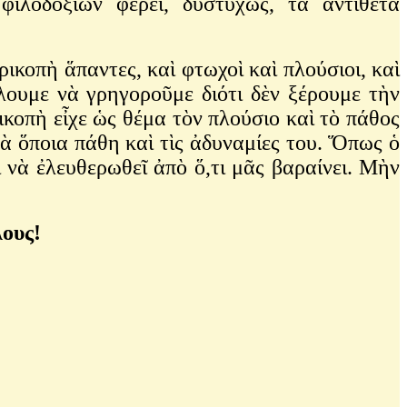
ιλοδοξιῶν φέρει, δυστυχῶς, τὰ ἀντίθετα
κοπὴ ἅπαντες, καὶ φτωχοὶ καὶ πλούσιοι, καὶ
ίλουμε νὰ γρηγοροῦμε διότι δὲν ξέρουμε τὴν
ικοπὴ εἶχε ὡς θέμα τὸν πλούσιο καὶ τὸ πάθος
τὰ ὅποια πάθη καὶ τὶς ἀδυναμίες του. Ὅπως ὁ
ι νὰ ἐλευθερωθεῖ ἀπὸ ὅ,τι μᾶς βαραίνει. Μὴν
λους!