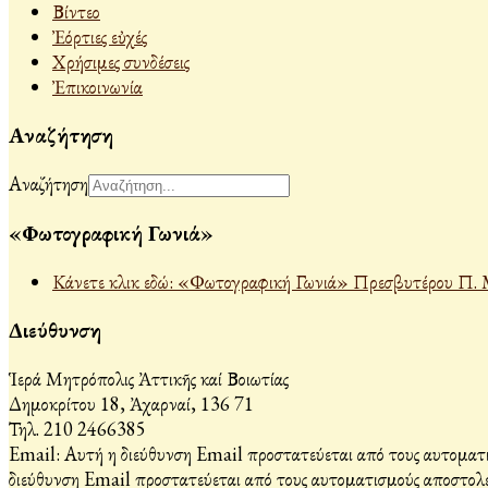
Βίντεο
Ἐόρτιες εὐχές
Χρήσιμες συνδέσεις
Ἐπικοινωνία
Αναζήτηση
Αναζήτηση
«Φωτογραφική Γωνιά»
Κάνετε κλικ εδώ: «Φωτογραφική Γωνιά» Πρεσβυτέρου Π. 
Διεύθυνση
Ἱερά Μητρόπολις Ἀττικῆς καί Βοιωτίας
Δημοκρίτου 18, Ἀχαρναί, 136 71
Τηλ. 210 2466385
Email:
Αυτή η διεύθυνση Email προστατεύεται από τους αυτοματι
διεύθυνση Email προστατεύεται από τους αυτοματισμούς αποστολέ