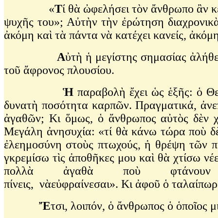
«
Τ
ί θὰ ὠφελήσει τὸν ἄνθρωπο ἂν κ
ψυχῆς του»; Αὐτὴν τὴν ἐρώτηση διαχρονικὰ
ἀκόμη καὶ τὰ πάντα νὰ κατέχει κανείς, ἀκόμη
Α
ὐτὴ ἡ μεγίστης σημασίας ἀλήθε
τοῦ ἄφρονος πλουσίου.
Ἡ
παραβολὴ ἔχει ὡς ἑξῆς: ὁ Θ
δυνατὴ ποσότητα καρπῶν. Πραγματικά, ἀνεπ
ἀγαθῶν; Κι ὅμως, ὁ ἄνθρωπος αὐτὸς δὲν χ
Μεγάλη ἀνησυχία: «τί θὰ κάνω τώρα ποὺ δὲ
ἐλεημοσύνη στοὺς πτωχούς, ἡ θρέψη τῶν πε
γκρεμίσω τὶς ἀποθῆκες μου καὶ θὰ χτίσω νέε
πολλὰ ἀγαθὰ ποὺ φτάνου
πίνεις, νὰεὐφραίνεσαι». Κι ἀφοῦ ὁ ταλαίπω
Ἔ
τσι, λοιπόν, ὁ ἄνθρωπος ὁ ὁποῖος 