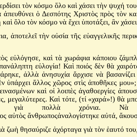
ερδίσει τὸν κόσμο ὅλο καὶ χάσει τὴν ψυχή το
 ἀπευθύνει ὁ Δεσπότης Χριστὸς πρὸς τὸν κ
 καὶ ὅλο τὸν κόσμο νὰ ἔχει ὑποτάξει, ἂν χάσε
ια, ἀποτελεῖ τὴν οὐσία τῆς εὐαγγελικῆς περ
εὸς εὐλόγησε, καὶ τὰ χωράφια κάποιου ζάμ
ανάληπτη εὐλογία! Καὶ ποιός δὲν θὰ χαιρότα
άρηκε, ἀλλὰ ἀνησυχία ἄρχισε νὰ βασανίζει
ν ὑπάρχει ἄλλος χῶρος στὶς ἀποθῆκες μου»
ινασμένων καὶ οἱ λοιπὲς ἀγαθοεργίες ἀπου
ς, μεγαλύτερες. Καὶ τότε, (τί «χαρά»!) θὰ μ
ν γιὰ πολλὰ χρόνια. Νὰ 
ρος αὐτὸς ἄνθρωποςἀναλογίστηκε αὐτά, ἄκουσε
μιὰ ζωὴ θησαύριζε ἀχόρταγα γιὰ τὸν ἑαυτό το