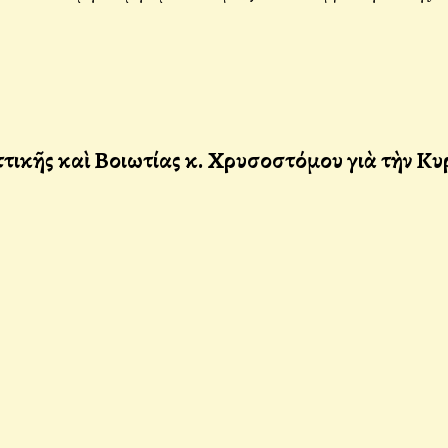
ικῆς καὶ Βοιωτίας κ. Χρυσοστόμου γιὰ τὴν Κ