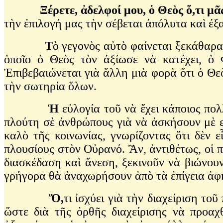
Ξέρετε
,
ἀδελφοί
μου
,
ὁ
Θεὸς
ὅ
,
τι
μᾶ
τὴν ἐπιλογή μας τὴν σέβεται ἀπόλυτα καὶ ἐ
Τ
ὸ γεγονὸς αὐτὸ φαίνεται ξεκάθαρα
ὁποῖο ὁ Θεὸς τὸν ἀξίωσε νὰ κατέχει, ὁ
Ἐπιβεβαιώνεται γιὰ ἄλλη μιὰ φορὰ ὅτι ὁ Θεὸ
τὴν σωτηρία ὅλων.
Ἡ
εὐλογία τοῦ νὰ ἔχει κάποιος πο
πλούτη σὲ ἀνθρώπους γιὰ νὰ ἀσκήσουν μὲ ε
καλὸ τῆς κοινωνίας, γνωρίζοντας ὅτι δὲν ε
πλουσίους στὸν Οὐρανό. Ἂν, ἀντιθέτως, οἱ π
διασκέδαση καὶ ἄνεση, ξεκινοῦν νὰ βιώνου
γρήγορα θὰ ἀναχωρήσουν ἀπὸ τὰ ἐπίγεια ἀφ
Ὅ,
τι ἰσχύει γιὰ τὴν διαχείριση το
ὥστε διὰ τῆς ὀρθῆς διαχείρισης νὰ προα