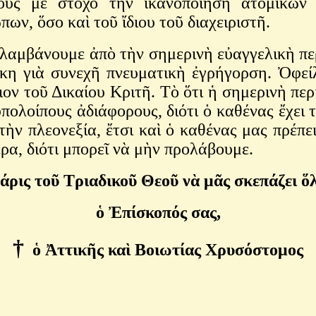
ους μὲ στόχο τὴν ἱκανοποίηση ἀτομικῶν φ
ν, ὅσο καὶ τοῦ ἴδιου τοῦ διαχειριστῆ.
λαμβάνουμε ἀπὸ τὴν σημερινὴ εὐαγγελικὴ περι
άγκη γιὰ συνεχῆ πνευματικὴ ἐγρήγορση. Ὀφε
ν τοῦ Δικαίου Κριτῆ. Τὸ ὅτι ἡ σημερινὴ περ
ὑπολοίπους ἀδιάφορους, διότι ὁ καθένας ἔχει 
ὴν πλεονεξία, ἔτσι καὶ ὁ καθένας μας πρέπε
τερα, διότι μπορεῖ νὰ μὴν προλάβουμε.
ρις τοῦ Τριαδικοῦ Θεοῦ νὰ μᾶς σκεπάζει ὅ
ὁ Ἐπίσκοπός σας,
†
ὁ Ἀττικῆς καὶ Βοιωτίας Χρυσόστομος