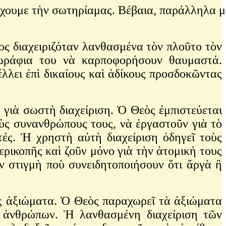
ύχουμε τὴν σωτηρίαμας. Βέβαια, παράλληλα μᾶ
ος διαχειριζόταν λανθασμένα τὸν πλοῦτο τὸν
χωράφια του νὰ καρποφορήσουν θαυμαστά.
έλλει ἐπὶ δικαίους καὶ ἀδίκους προσδοκῶντας
 γιὰ σωστὴ διαχείριση. Ὁ Θεὸς ἐμπιστεύεται
ὺς συνανθρώπους τους, νὰ ἐργαστοῦν γιὰ τὸ
στές. Ἡ χρηστὴ αὐτὴ διαχείριση ὁδηγεῖ τοὺς
ερικοπῆς καὶ ζοῦν μόνο γιὰ τὴν ἀτομική τους
ν στιγμὴ ποὺ συνειδητοποιήσουν ὅτι ἄργὰ ἢ
δους ἀξιώματα. Ὁ Θεὸς παραχωρεῖ τὰ ἀξιώματα
ν ἀνθρώπων. Ἡ λανθασμένη διαχείριση τῶν