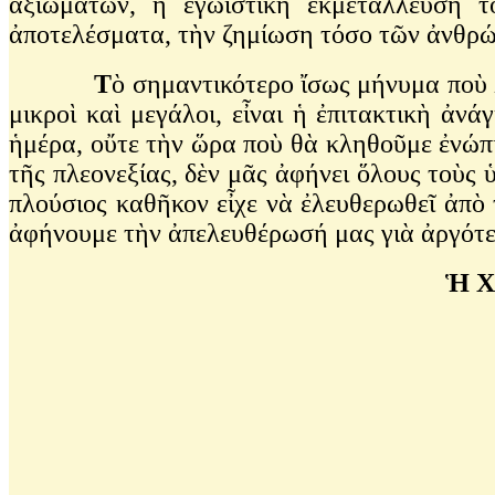
ἀξιωμάτων, ἡ ἐγωιστικὴ ἐκμετάλλευσή τ
ἀποτελέσματα, τὴν ζημίωση τόσο τῶν ἀνθρώπω
Τ
ὸ σημαντικότερο ἴσως μήνυμα ποὺ 
μικροὶ καὶ μεγάλοι, εἶναι ἡ ἐπιτακτικὴ ἀν
ἡμέρα, οὔτε τὴν ὥρα ποὺ θὰ κληθοῦμε ἐνώπιο
τῆς πλεονεξίας, δὲν μᾶς ἀφήνει ὅλους τοὺς 
πλούσιος καθῆκον εἶχε νὰ ἐλευθερωθεῖ ἀπὸ τ
ἀφήνουμε τὴν ἀπελευθέρωσή μας γιὰ ἀργό
Ἡ Χά