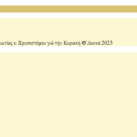
ωτίας κ. Χρυσοστόμου γιὰ τὴν Κυριακὴ Θ΄Λουκᾶ 2023