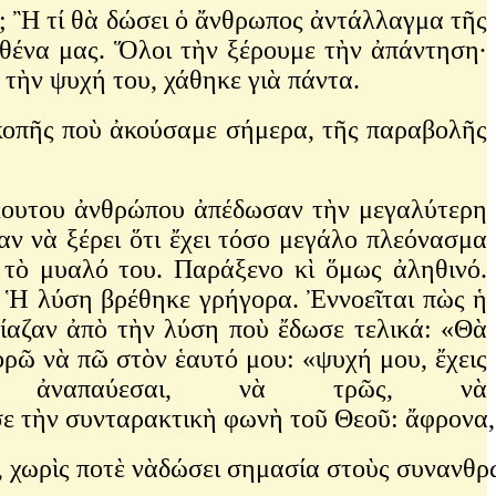
υ; Ἢ τί θὰ δώσει ὁ ἄνθρωπος ἀντάλλαγμα τῆς
αθένα μας. Ὅλοι τὴν ξέρουμε τὴν ἀπάντηση·
ι τὴν ψυχή του, χάθηκε γιὰ πάντα.
ικοπῆς ποὺ ἀκούσαμε σήμερα, τῆς παραβολῆς
πλουτου ἀνθρώπου ἀπέδωσαν τὴν μεγαλύτερη
ν νὰ ξέρει ὅτι ἔχει τόσο μεγάλο πλεόνασμα
 τὸ μυαλό του. Παράξενο κὶ ὅμως ἀληθινό.
; Ἡ λύση βρέθηκε γρήγορα. Ἐννοεῖται πὼς ἡ
σίαζαν ἀπὸ τὴν λύση ποὺ ἔδωσε τελικά: «Θὰ
πορῶ νὰ πῶ στὸν ἑαυτό μου: «ψυχή μου, ἔχεις
ἀναπαύεσαι, νὰ τρῶς, νὰ
 τὴν συνταρακτικὴ φωνὴ τοῦ Θεοῦ: ἄφρονα, ἄ
υ, χωρὶς ποτὲ νὰδώσει σημασία στοὺς συνανθρώ