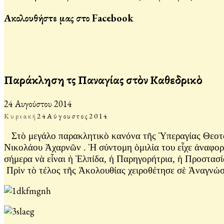
Ακολουθήστε μας στο Facebook
Παράκληση τῆς Παναγίας στὸν Καθεδρικὸ
24 Αυγούστου 2014
Κυριακή
24
Αύγουστος
2014
Στὸ μεγάλο παρακλητικὸ κανόνα τῆς Ὑπεραγίας Θεοτό
Νικολάου Ἀχαρνῶν . Ἡ σύντομη ὁμιλία του εἶχε ἀναφορὰ
σήμερα νὰ εἶναι ἡ Ἐλπίδα, ἡ Παρηγορήτρια, ἡ Προστασί
Πρὶν τὸ τέλος τῆς Ἀκολουθίας χειροθέτησε σὲ Ἀναγνώ