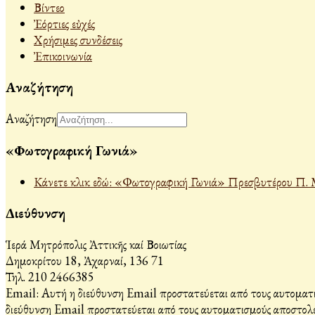
Βίντεο
Ἐόρτιες εὐχές
Χρήσιμες συνδέσεις
Ἐπικοινωνία
Αναζήτηση
Αναζήτηση
«Φωτογραφική Γωνιά»
Κάνετε κλικ εδώ: «Φωτογραφική Γωνιά» Πρεσβυτέρου Π. 
Διεύθυνση
Ἱερά Μητρόπολις Ἀττικῆς καί Βοιωτίας
Δημοκρίτου 18, Ἀχαρναί, 136 71
Τηλ. 210 2466385
Email:
Αυτή η διεύθυνση Email προστατεύεται από τους αυτοματι
διεύθυνση Email προστατεύεται από τους αυτοματισμούς αποστολέ