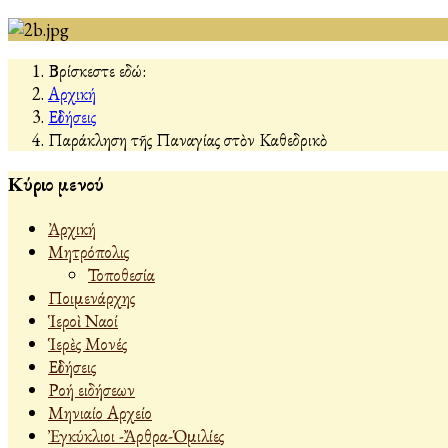
Βρίσκεστε εδώ:
Αρχική
Εἰδήσεις
Παράκληση τῆς Παναγίας στὸν Καθεδρικὸ
Κύριο μενού
Ἀρχική
Μητρόπολις
Τοποθεσία
Ποιμενάρχης
Ἱεροὶ Ναοί
Ἱερὲς Μονές
Εἰδήσεις
Ροή ειδήσεων
Μηνιαίο Αρχείο
Ἐγκύκλιοι -Ἄρθρα-Ὁμιλίες