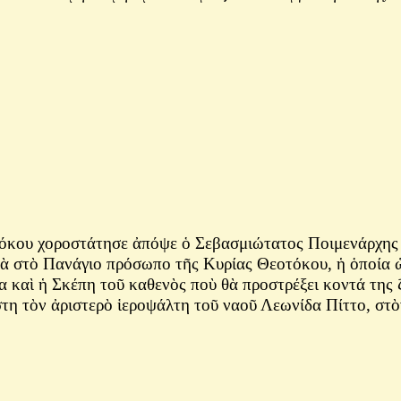
κου χοροστάτησε ἀπόψε ὁ Σεβασμιώτατος Ποιμενάρχης μ
 στὸ Πανάγιο πρόσωπο τῆς Κυρίας Θεοτόκου, ἡ ὁποία ὡς 
α καὶ ἡ Σκέπη τοῦ καθενὸς ποὺ θὰ προστρέξει κοντά της 
στη
τὸν ἀριστερὸ ἱεροψάλτη τοῦ ναοῦ
Λεωνίδα Πίττο, στὸ