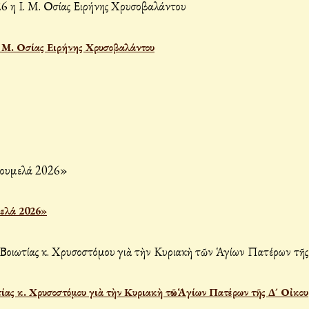
Ι. Μ. Οσίας Ειρήνης Χρυσοβαλάντου
μελά 2026»
ας κ. Χρυσοστόμου γιὰ τὴν Κυριακὴ τῶν Ἁγίων Πατέρων τῆς Δ´ Οἰκου