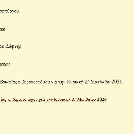
γου
άφνης
ας κ. Χρυσοστόμου γιὰ τὴν Κυριακὴ Ζ΄ Ματθαίου 2026