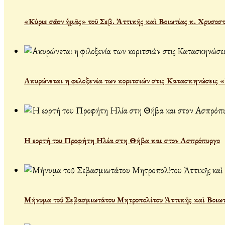
«Κύριε σῶσον ἡμᾶς» τοῦ Σεβ. Ἀττικῆς καὶ Βοιωτίας κ. Χρυσοσ
Ακυρώνεται η φιλοξενία των κοριτσιών στις Κατασκηνώσεις 
Η εορτή του Προφήτη Ηλία στη Θήβα και στον Ασπρόπυργο
Μήνυμα τοῦ Σεβασμιωτάτου Μητροπολίτου Ἀττικῆς καὶ Βοιωτ