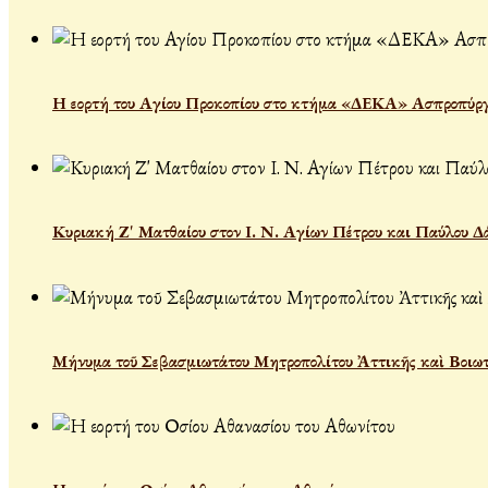
Η εορτή του Αγίου Προκοπίου στο κτήμα «ΔΕΚΑ» Ασπροπύρ
Κυριακή Ζ' Ματθαίου στον Ι. Ν. Αγίων Πέτρου και Παύλου Δ
Μήνυμα τοῦ Σεβασμιωτάτου Μητροπολίτου Ἀττικῆς καὶ Βοιωτί