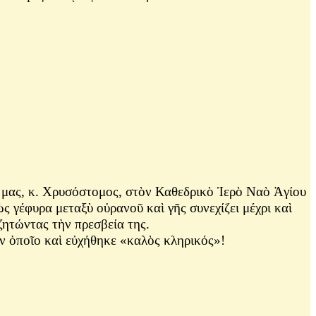
ας, κ. Χρυσόστομος, στὸν Καθεδρικὸ Ἱερὸ Ναὸ Ἁγίου
γέφυρα μεταξὺ οὐρανοῦ καὶ γῆς συνεχίζει μέχρι καὶ
ζητώντας τὴν πρεσβεία της.
ν ὁποῖο καὶ εὐχήθηκε «καλὸς κληρικός»!