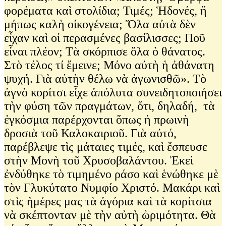
φορέματα καὶ στολίδια; Τιμές; Ἡδονές, ἤ
μήπως καλὴ οἰκογένεια; Ὅλα αὐτὰ δὲν
εἶχαν καὶ οἱ περασμένες βασίλισσες; Ποῦ
εἶναι πλέον; Τὰ σκόρπισε ὅλα ὁ θάνατος.
Στὸ τέλος τί ἔμεινε; Μόνο αὐτὴ ἡ ἀθάνατη
ψυχή. Γιὰ αὐτὴν θέλω νὰ ἀγωνισθῶ». Τὸ
ἀγνὸ κορίτσι εἶχε ἀπόλυτα συνειδητοποιήσει
τὴν φύση τῶν πραγμάτων, ὅτι, δηλαδή, τὰ
ἐγκόσμια παρέρχονται ὅπως ἡ πρωινὴ
δροσιὰ τοῦ Καλοκαιριοῦ. Γιὰ αὐτό,
παρέβλεψε τὶς μάταιες τιμές, καὶ ἔσπευσε
στὴν Μονὴ τοῦ Χρυσοβαλάντου. Ἐκεὶ
ἐνδύθηκε τὸ τιμημένο ράσο καὶ ἑνώθηκε μὲ
τὸν Γλυκύτατο Νυμφίο Χριστό. Μακάρι καὶ
στὶς ἡμέρες μας τὰ ἀγόρια καὶ τὰ κορίτσια
νὰ σκέπτονταν μὲ τὴν αὐτὴ ὠριμότητα. Θὰ