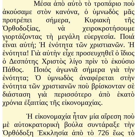
Μέσα ἀπὸ αὐτὸ τὸ τροπάριο ποὺ
ἀκούσαμε στὸν κανόνα, ὁ ὑμνωδὸς μᾶς
προτρέπει σήμερα, Κυριακὴ τῆς
Ὀρθοδοξίας, νὰ χειροκροτήσουμε
γιορτάζοντας τὴ μεγάλη εὐεργεσία. Ποιά
εἶναι αὐτή; Ἡ ἑνότητα τῶν χριστιανῶν. Ἡ
ἑνότητα! Γιὰ αὐτὴν εἶχε προσευχηθεῖ ὁ ἴδιος
ὁ Δεσπότης Χριστὸς λίγο πρὶν τὸ ἑκούσιο
Πάθος. Ποιός ἀγωνιᾶ σήμερα γιὰ τὴν
ἑνότητα; Ὁ ὑμνωδὸς ἀναφέρεται στὴν
ἑνότητα τῶν χριστιανῶν ποὺ βρίσκονταν σὲ
διάσταση γιὰ περισσότερο ἀπὸ ἑκατὸ
χρόνια ἐξαιτίας τῆς εἰκονομαχίας.
Ἡ εἰκονομαχία ἦταν μία αἵρεση ποὺ
μὲ αὐτοκρατορικὴ βούλα συντάραξε τὴν
Ὀρθόδοξη Ἐκκλησία ἀπὸ τὸ 726 ἕως τὸ