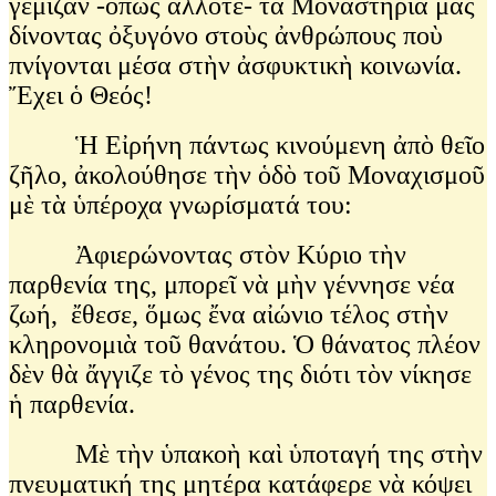
γέμιζαν -ὅπως ἄλλοτε- τὰ Μοναστήρια μας
δίνοντας ὀξυγόνο στοὺς ἀνθρώπους ποὺ
πνίγονται μέσα στὴν ἀσφυκτικὴ κοινωνία.
Ἔχει ὁ Θεός!
Ἡ Εἰρήνη πάντως κινούμενη ἀπὸ θεῖο
ζῆλο, ἀκολούθησε τὴν ὁδὸ τοῦ Μοναχισμοῦ
μὲ τὰ ὑπέροχα γνωρίσματά του:
Ἀφιερώνοντας στὸν Κύριο τὴν
παρθενία της, μπορεῖ νὰ μὴν γέννησε νέα
ζωή, ἔθεσε, ὅμως ἔνα αἰώνιο τέλος στὴν
κληρονομιὰ τοῦ θανάτου. Ὁ θάνατος πλέον
δὲν θὰ ἄγγιζε τὸ γένος της διότι τὸν νίκησε
ἡ παρθενία.
Μὲ τὴν ὑπακοὴ καὶ ὑποταγή της στὴν
πνευματική της μητέρα κατάφερε νὰ κόψει