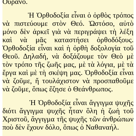
Οὐρανό.
Ἡ Ὀρθοδοξία εἶναι ὁ ὀρθὸς τρόπος
νὰ πιστεύουμε στὸν Θεό. Ὡστόσο, αὐτὸ
μόνο δὲν ἀρκεῖ γιὰ νὰ περιγράψει τὴ λέξη
καὶ νὰ μᾶς καταστήσει ὀρθοδόξους.
Ὀρθοδοξία εἶναι καὶ ἡ ὀρθὴ δοξολογία τοῦ
Θεοῦ. Δηλαδή, νὰ δοξάζουμε τὸν Θεὸ μὲ
τὸν τρόπο τῆς ζωῆς μας, μὲ τὰ λόγια, μὲ τὰ
ἔργα καὶ μὲ τὴ σκέψη μας. Ὀρθοδοξία εἶναι
νὰ ζοῦμε, ἤ τουλάχιστον νὰ προσπαθοῦμε
νὰ ζοῦμε, ὅπως ἔζησε ὁ Θεάνθρωπος.
Ἡ Ὀρθοδοξία εἶναι ἄγγιγμα ψυχῆς
διότι ἄγγιγμα ψυχῆς ἦταν ὅλη ἡ ζωὴ τοῦ
Χριστοῦ, ἄγγιγμα τῆς ψυχῆς τῶν ἀνθρώπων
ποὺ δὲν ἔχουν δόλο, ὅπως ὁ Ναθαναήλ.