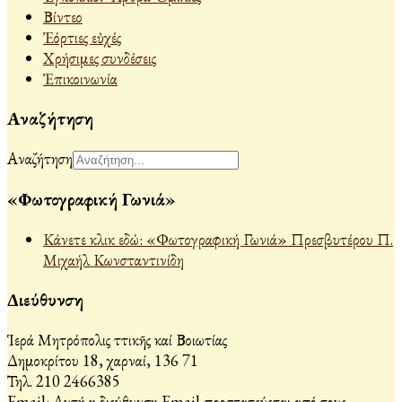
Βίντεο
Ἐόρτιες εὐχές
Χρήσιμες συνδέσεις
Ἐπικοινωνία
Αναζήτηση
Αναζήτηση
«Φωτογραφική Γωνιά»
Κάνετε κλικ εδώ: «Φωτογραφική Γωνιά» Πρεσβυτέρου Π.
Μιχαήλ Κωνσταντινίδη
Διεύθυνση
Ἱερά Μητρόπολις Ἀττικῆς καί Βοιωτίας
Δημοκρίτου 18, Ἀχαρναί, 136 71
Τηλ. 210 2466385
Email:
Αυτή η διεύθυνση Email προστατεύεται από τους