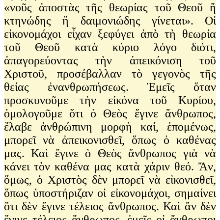
«νοῦς ἀποστὰς τῆς θεωρίας τοῦ Θεοῦ ἤ
κτηνώδης ἤ δαιμονιώδης γίνεται». Οἱ
εἰκονομάχοι εἶχαν ξεφύγει ἀπὸ τὴ θεωρία
τοῦ Θεοῦ κατὰ κύριο λόγο διότι,
ἀπαγορεύοντας τὴν ἀπεικόνιση τοῦ
Χριστοῦ, προσέβαλλαν τὸ γεγονὸς τῆς
θείας ἐνανθρωπήσεως. Ἑμεῖς ὅταν
προσκυνοῦμε τὴν εἰκόνα τοῦ Κυρίου,
ὁμολογοῦμε ὅτι ὁ Θεὸς ἔγινε ἄνθρωπος,
ἔλαβε ἀνθρώπινη μορφὴ καί, ἑπομένως,
μπορεῖ νὰ ἀπεικονισθεῖ, ὅπως ὁ καθένας
μας. Καὶ ἔγινε ὁ Θεὸς ἄνθρωπος γιὰ νὰ
κάνει τὸν καθένα μας κατὰ χάριν θεό. Ἄν,
ὅμως, ὁ Χριστὸς δὲν μπορεῖ νὰ εἰκονισθεῖ,
ὅπως ὑποστήριζαν οἱ εἰκονομάχοι, σημαίνει
ὅτι δὲν ἔγινε τέλειος ἄνθρωπος. Καὶ ἄν δὲν
ἔγινε τέλειος ἄνθρωπος, ἑμεῖς οἱ ἄνθρωποι