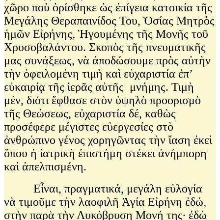
χῶρο ποὺ ὁρίσθηκε ὡς ἐπίγεια κατοικία τῆς
Μεγάλης Θεραπαινίδος Του, Ὁσίας Μητρὸς
ἡμῶν Εἰρήνης, Ἡγουμένης τῆς Μονῆς τοῦ
Χρυσοβαλάντου. Σκοπὸς τῆς πνευματικῆς
μας συνάξεως, νὰ ἀποδώσουμε πρὸς αὐτὴν
τὴν ὀφειλομένη τιμὴ καὶ εὐχαριστία ἐπ’
εὐκαιρίᾳ τῆς ἱερᾶς αὐτῆς μνήμης. Τιμὴ
μέν, διότι ἔφθασε στὸν ὑψηλὸ προορισμὸ
τῆς Θεώσεως, εὐχαριστία δέ, καθὼς
προσέφερε μέγιστες εὐεργεσίες στὸ
ἀνθρώπινο γένος χορηγῶντας τὴν ἴαση ἐκεὶ
ὅπου ἡ ἰατρικὴ ἐπιστήμη στέκει ἀνήμπορη
καὶ ἀπελπισμένη.
Εἶναι, πραγματικά, μεγάλη εὐλογία
νὰ τιμοῦμε τὴν λαοφιλῆ Ἁγία Εἰρήνη ἐδώ,
στὴν παρὰ τὴν Λυκόβρυση Μονή της∙ ἐδὼ