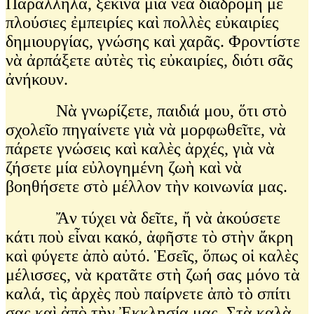
Παράλληλα, ξεκινᾶ μία νέα διαδρομὴ μὲ
πλούσιες ἐμπειρίες καὶ πολλὲς εὐκαιρίες
δημιουργίας, γνώσης καὶ χαρᾶς. Φροντίστε
νὰ ἀρπάξετε αὐτὲς τὶς εὐκαιρίες, διότι σᾶς
ἀνήκουν.
Νὰ γνωρίζετε, παιδιά μου, ὅτι στὸ
σχολεῖο πηγαίνετε γιὰ νὰ μορφωθεῖτε, νὰ
πάρετε γνώσεις καὶ καλὲς ἀρχές, γιὰ νὰ
ζήσετε μία εὐλογημένη ζωὴ καὶ νὰ
βοηθήσετε στὸ μέλλον τὴν κοινωνία μας.
Ἄν τύχει νὰ δεῖτε, ἤ νὰ ἀκούσετε
κάτι ποὺ εἶναι κακό, ἀφῆστε τὸ στὴν ἄκρη
καὶ φύγετε ἀπὸ αὐτό. Ἑσεῖς, ὅπως οἱ καλὲς
μέλισσες, νὰ κρατᾶτε στὴ ζωή σας μόνο τὰ
καλά, τὶς ἀρχὲς ποὺ παίρνετε ἀπὸ τὸ σπίτι
σας καὶ ἀπὸ τὴν Ἐκκλησία μας. Στὰ καλὰ