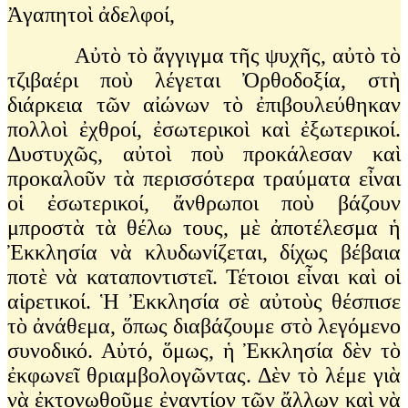
Ἀγαπητοὶ ἀδελφοί,
Αὐτὸ τὸ ἄγγιγμα τῆς ψυχῆς, αὐτὸ τὸ
τζιβαέρι ποὺ λέγεται Ὀρθοδοξία, στὴ
διάρκεια τῶν αἰώνων τὸ ἐπιβουλεύθηκαν
πολλοὶ ἐχθροί, ἐσωτερικοὶ καὶ ἐξωτερικοί.
Δυστυχῶς, αὐτοὶ ποὺ προκάλεσαν καὶ
προκαλοῦν τὰ περισσότερα τραύματα εἶναι
οἱ ἐσωτερικοί, ἄνθρωποι ποὺ βάζουν
μπροστὰ τὰ θέλω τους, μὲ ἀποτέλεσμα ἡ
Ἐκκλησία νὰ κλυδωνίζεται, δίχως βέβαια
ποτὲ νὰ καταποντιστεῖ. Τέτοιοι εἶναι καὶ οἱ
αἱρετικοί. Ἡ Ἐκκλησία σὲ αὐτοὺς θέσπισε
τὸ ἀνάθεμα, ὅπως διαβάζουμε στὸ λεγόμενο
συνοδικό. Αὐτό, ὅμως, ἡ Ἐκκλησία δὲν τὸ
ἐκφωνεῖ θριαμβολογῶντας. Δὲν τὸ λέμε γιὰ
νὰ ἐκτονωθοῦμε ἐναντίον τῶν ἄλλων καὶ νὰ