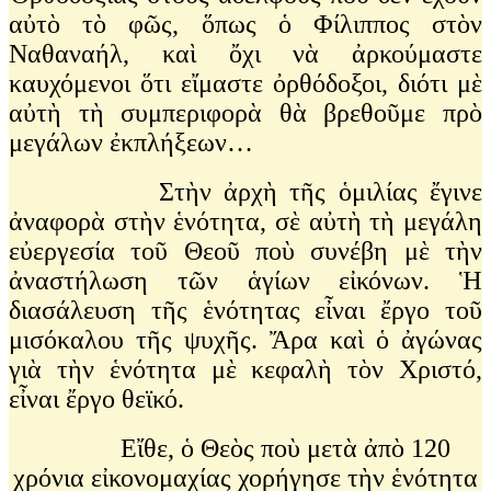
αὐτὸ τὸ φῶς, ὅπως ὁ Φίλιππος στὸν
Ναθαναήλ, καὶ ὄχι νὰ ἀρκούμαστε
καυχόμενοι ὅτι εἴμαστε ὀρθόδοξοι, διότι μὲ
αὐτὴ τὴ συμπεριφορὰ θὰ βρεθοῦμε πρὸ
μεγάλων ἐκπλήξεων…
Στὴν ἀρχὴ τῆς ὁμιλίας ἔγινε
ἀναφορὰ στὴν ἑνότητα, σὲ αὐτὴ τὴ μεγάλη
εὐεργεσία τοῦ Θεοῦ ποὺ συνέβη μὲ τὴν
ἀναστήλωση τῶν ἁγίων εἰκόνων. Ἡ
διασάλευση τῆς ἑνότητας εἶναι ἔργο τοῦ
μισόκαλου τῆς ψυχῆς. Ἄρα καὶ ὁ ἀγώνας
γιὰ τὴν ἑνότητα μὲ κεφαλὴ τὸν Χριστό,
εἶναι ἔργο θεϊκό.
Εἴθε, ὁ Θεὸς ποὺ μετὰ ἀπὸ 120
χρόνια εἰκονομαχίας χορήγησε τὴν ἑνότητα