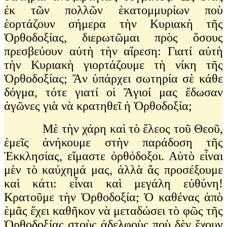
ἐκ τῶν πολλῶν ἑκατομμυρίων ποὺ
ἑορτάζουν σήμερα τὴν Κυριακὴ τῆς
Ὀρθοδοξίας, διερωτῶμαι πρὸς ὅσους
πρεσβεύουν αὐτὴ τὴν αἵρεση: Γιατί αὐτὴ
τὴν Κυριακὴ γιορτάζουμε τὴ νίκη τῆς
Ὀρθοδοξίας; Ἄν ὑπάρχει σωτηρία σὲ κάθε
δόγμα, τότε γιατί οἱ Ἅγιοί μας ἔδωσαν
ἀγῶνες γιὰ νὰ κρατηθεῖ ἡ Ὀρθοδοξία;
Μὲ τὴν χάρη καὶ τὸ ἔλεος τοῦ Θεοῦ,
ἑμεῖς ἀνήκουμε στὴν παράδοση τῆς
Ἐκκλησίας, εἴμαστε ὀρθόδοξοι. Αὐτὸ εἶναι
μὲν τὸ καύχημά μας, ἀλλὰ ἄς προσέξουμε
καὶ κάτι: εἶναι καὶ μεγάλη εὐθύνη!
Κρατοῦμε τὴν Ὀρθοδοξία; Ὁ καθένας ἀπὸ
ἑμᾶς ἔχει καθῆκον νὰ μεταδώσει τὸ φῶς τῆς
Ὀρθοδοξίας στοὺς ἀδελφοὺς ποὺ δὲν ἔχουν