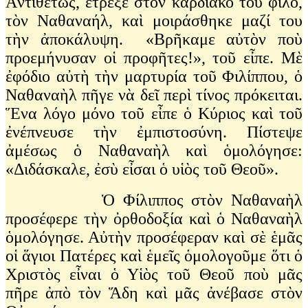
Ἀντιθέτως, ἔτρεξε στὸν καρδιακό του φίλο,
τὸν Ναθαναήλ, καὶ μοιράσθηκε μαζί του
τὴν ἀποκάλυψη. «Βρῆκαμε αὐτὸν ποὺ
προεμήνυσαν οἱ προφῆτες!», τοῦ εἶπε. Μὲ
ἐφόδιο αὐτὴ τὴν μαρτυρία τοῦ Φιλίππου, ὁ
Ναθαναὴλ πῆγε νὰ δεῖ περὶ τίνος πρόκειται.
Ἕνα λόγο μόνο τοῦ εἶπε ὁ Κύριος καὶ τοῦ
ἐνέπνευσε τὴν ἐμπιστοσύνη. Πίστεψε
ἀμέσως ὁ Ναθαναὴλ καὶ ὁμολόγησε:
«Διδάσκαλε, ἐσὺ εἶσαι ὁ υἱὸς τοῦ Θεοῦ».
Ὁ Φίλιππος στὸν Ναθαναὴλ
προσέφερε τὴν ὀρθοδοξία καὶ ὁ Ναθαναὴλ
ὁμολόγησε. Αὐτὴν προσέφεραν καὶ σὲ ἑμᾶς
οἱ ἅγιοι Πατέρες καὶ ἑμεῖς ὁμολογοῦμε ὅτι ὁ
Χριστὸς εἶναι ὁ Υἱὸς τοῦ Θεοῦ ποὺ μᾶς
πῆρε ἀπὸ τὸν Ἅδη καὶ μᾶς ἀνέβασε στὸν