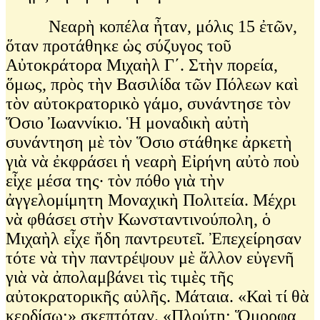
Νεαρὴ κοπέλα ἦταν, μόλις 15 ἐτῶν,
ὅταν προτάθηκε ὡς σύζυγος τοῦ
Αὐτοκράτορα Μιχαὴλ Γ΄. Στὴν πορεία,
ὅμως, πρὸς τὴν Βασιλίδα τῶν Πόλεων καὶ
τὸν αὐτοκρατορικὸ γάμο, συνάντησε τὸν
Ὅσιο Ἰωαννίκιο. Ἡ μοναδικὴ αὐτὴ
συνάντηση μὲ τὸν Ὅσιο στάθηκε ἀρκετὴ
γιὰ νὰ ἐκφράσει ἡ νεαρὴ Εἰρήνη αὐτὸ ποὺ
εἶχε μέσα της∙ τὸν πόθο γιὰ τὴν
ἀγγελομίμητη Μοναχικὴ Πολιτεία. Μέχρι
νὰ φθάσει στὴν Κωνσταντινούπολη, ὁ
Μιχαὴλ εἶχε ἤδη παντρευτεῖ. Ἐπεχείρησαν
τότε νὰ τὴν παντρέψουν μὲ ἄλλον εὐγενῆ
γιὰ νὰ ἀπολαμβάνει τὶς τιμὲς τῆς
αὐτοκρατορικῆς αὐλῆς. Μάταια. «Καὶ τί θὰ
κερδίσω;» σκεπτόταν. «Πλούτη; Ὅμορφα