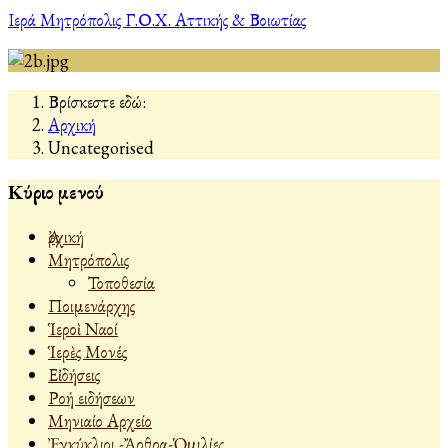
Ιερά Μητρόπολις Γ.Ο.Χ. Αττικής & Βοιωτίας
Βρίσκεστε εδώ:
Αρχική
Uncategorised
Κύριο μενού
Ἀρχική
Μητρόπολις
Τοποθεσία
Ποιμενάρχης
Ἱεροὶ Ναοί
Ἱερὲς Μονές
Εἰδήσεις
Ροή ειδήσεων
Μηνιαίο Αρχείο
Ἐγκύκλιοι -Ἄρθρα-Ὁμιλίες