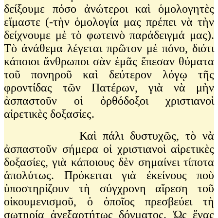
δείξουμε πόσο ἀνώτεροι καὶ ὁμολογητὲς
εἴμαστε (-τὴν ὁμολογία μας πρέπει νὰ τὴν
δείχνουμε μὲ τὸ φωτεινὸ παράδειγμά μας).
Τὸ ἀνάθεμα λέγεται πρῶτον μὲ πόνο, διότι
κάποιοι ἄνθρωποι σὰν ἑμᾶς ἔπεσαν θύματα
τοῦ πονηροῦ καὶ δεύτερον λόγῳ τῆς
φροντίδας τῶν Πατέρων, γιὰ νὰ μὴν
ἀσπαστοῦν οἱ ὀρθόδοξοι χριστιανοὶ
αἱρετικὲς δοξασίες.
Καὶ πάλι δυστυχῶς, τὸ νὰ
ἀσπαστοῦν σήμερα οἱ χριστιανοὶ αἱρετικὲς
δοξασίες, γιὰ κάποιους δὲν σημαίνει τίποτα
ἀπολύτως. Πρόκειται γιὰ ἐκείνους ποὺ
ὑποστηρίζουν τὴ σύγχρονη αἵρεση τοῦ
οἰκουμενισμοῦ, ὁ ὁποῖος πρεσβεύει τὴ
σωτηρία ἀνεξαρτήτως δόγματος. Ὡς ἕνας