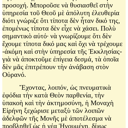
προσοχή. Μποροῦσε νὰ θυσιασθεῖ στὴν
ὑπηρεσία τοῦ Θεοῦ μὲ ἀπόλυτη ἐλευθερία
διότι γνώριζε ὅτι τίποτα δὲν ἦταν δικό της,
ἐπομένως τίποτα δὲν εἶχε νὰ χάσει. Πολὺ
σημαντικὸ αὐτό∙ νὰ γνωρίζουμε ὅτι δὲν
ἔχουμε τίποτα δικό μας καὶ ὄχι νὰ τρέχουμε
-ἀκόμη καὶ στὴν ὑπηρεσία τῆς Ἐκκλησίας-
γιὰ νὰ ἀποκτοῦμε ἐπίγεια δεσμά, τὰ ὁποῖα
δὲν μᾶς ἐπιτρέπουν τὴν ἀνάβαση στὸν
Οὐρανό.
Ἔχοντας, λοιπόν, ὡς πνευματικὰ
ἐφόδια τὴν κατὰ Θεὸν παρθενία, τὴν
ὑπακοὴ καὶ τὴν ἀκτημοσύνη, ἡ Μοναχὴ
Εἰρήνη ξεχώρισε μεταξὺ τῶν λοιπῶν
ἀδελφῶν τῆς Μονῆς μὲ ἀποτέλεσμα νὰ
προβληθεῖ ὡς ἡ νέα Ἡγουμένη, δίχως