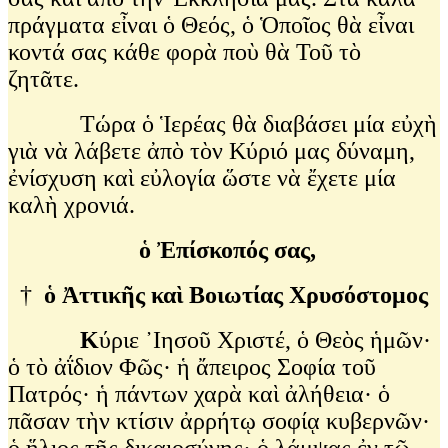
πράγματα εἶναι ὁ Θεός, ὁ Ὁποῖος θὰ εἶναι
κοντά σας κάθε φορὰ ποὺ θὰ Τοῦ τὸ
ζητᾶτε.
Τώρα ὁ Ἱερέας θὰ διαβάσει μία εὐχὴ
γιὰ νὰ λάβετε ἀπὸ τὸν Κύριό μας δύναμη,
ἐνίσχυση καὶ εὐλογία ὥστε νὰ ἔχετε μία
καλὴ χρονιά.
ὁ Ἐπίσκοπός σας,
†
ὁ Ἀττικῆς καὶ Βοιωτίας Χρυσόστομος
Κ
ύριε ᾿Ιησοῦ Χριστέ, ὁ Θεὸς ἡμῶν·
ὁ τὸ ἀΐδιον Φῶς· ἡ ἄπειρος Σοφία τοῦ
Πατρός· ἡ πάντων χαρὰ καὶ ἀλήθεια· ὁ
πᾶσαν τὴν κτίσιν ἀρρήτῳ σοφίᾳ κυβερνῶν·