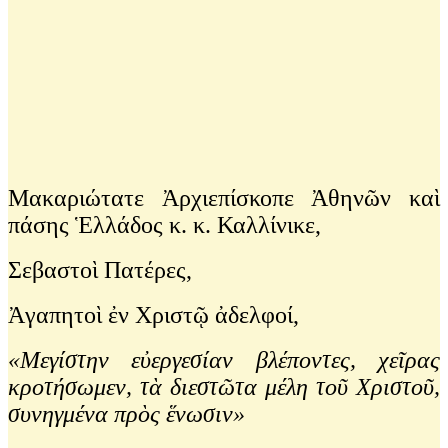
Μακαριώτατε Ἀρχιεπίσκοπε Ἀθηνῶν καὶ
πάσης Ἑλλάδος κ. κ. Καλλίνικε,
Σεβαστοὶ Πατέρες,
Ἀγαπητοὶ ἐν Χριστῷ ἀδελφοί,
«Μεγίστην εὐεργεσίαν βλέποντες, χεῖρας
κροτήσωμεν, τὰ διεστῶτα μέλη τοῦ Χριστοῦ,
συνηγμένα πρὸς ἕνωσιν»