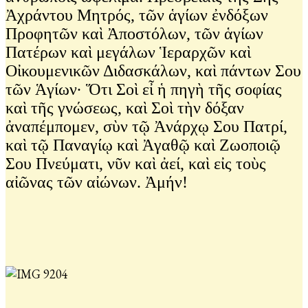
Ἀχράντου Μητρός, τῶν ἁγίων ἐνδόξων
Προφητῶν καὶ Ἀποστόλων, τῶν ἁγίων
Πατέρων καὶ μεγάλων Ἱεραρχῶν καὶ
Οἰκουμενικῶν Διδασκάλων, καὶ πάντων Σου
τῶν Ἁγίων· Ὅτι Σοὶ εἶ ἡ πηγὴ τῆς σοφίας
καὶ τῆς γνώσεως, καὶ Σοὶ τὴν δόξαν
ἀναπέμπομεν, σὺν τῷ Ἀνάρχῳ Σου Πατρί,
καὶ τῷ Παναγίῳ καὶ Ἀγαθῷ καὶ Ζωοποιῷ
Σου Πνεύματι, νῦν καὶ ἀεί, καὶ εἰς τοὺς
αἰῶνας τῶν αἰώνων. Ἀμήν!