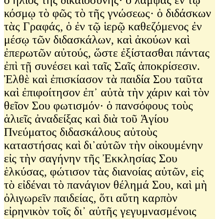
ὁ ἥλιος τῆς δικαιοσύνης· ὁ λάμψας ἐν τῷ
κόσμῳ τὸ φῶς τὸ τῆς γνώσεως· ὁ διδάσκων
τὰς Γραφάς, ὁ ἐν τῷ ἱερῷ καθεζόμενος ἐν
μέσῳ τῶν διδασκάλων, καὶ ἀκούων καὶ
ἐπερωτῶν αὐτούς, ὥστε ἐξίστασθαι πάντας
ἐπὶ τῇ συνέσει καὶ ταῖς Σαῖς ἀποκρίσεσιν.
Ἐλθὲ καὶ ἐπισκίασον τὰ παιδία Σου ταῦτα
καὶ ἐπιφοίτησον ἐπ᾿ αὐτὰ τὴν χάριν καὶ τὸν
θεῖον Σου φωτισμόν· ὁ πανσόφους τοὺς
ἁλιεῖς ἀναδείξας καὶ διὰ τοῦ Ἁγίου
Πνεύματος διδασκάλους αὐτοὺς
καταστήσας καὶ δι᾿αὐτῶν τὴν οἰκουμένην
εἰς τὴν σαγήνην τῆς Ἐκκλησίας Σου
ἑλκύσας, φώτισον τὰς διανοίας αὐτῶν, εἰς
τὸ εἰδέναι τὸ πανάγιον θέλημά Σου, καὶ μὴ
ὀλιγωρεῖν παιδείας, ὅτι αὕτη καρπὸν
εἰρηνικὸν τοῖς δι᾿ αὐτῆς γεγυμνασμένοις