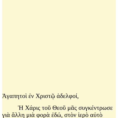
Ἀγαπητοὶ ἐν Χριστῷ ἀδελφοί,
Ἡ Χάρις τοῦ Θεοῦ μᾶς συγκέντρωσε
γιὰ ἄλλη μιὰ φορὰ ἐδώ, στὸν ἱερὸ αὐτὸ