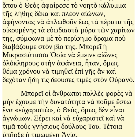
ὅπου ὁ Θεὸς ἀφαίρεσε τὸ νοητὸ κάλυμμα
τῆς λήθης δέκα καὶ πλέον αἰώνων,
ἀφήνοντας νὰ ἀπλωθοῦν ἔως τὰ πέρατα τῆς
οἰκουμένης τὰ εὐωδιαστὰ μύρα τῶν χαρίτων
της, σύμφωνα μὲ τὸ περίφημο ὅραμα ποὺ
διαβάζουμε στὸν βίο της. Μπορεῖ ἡ
Μικρασιάτισσα Ὁσία νὰ ἔμεινε αἰῶνες
ὁλόκληρους στὴν ἀφάνεια, ἦταν, ὅμως
θέμα χρόνου νὰ τιμηθεῖ ἐπὶ γῆς ἄν καὶ
δεχόταν ἤδη τὶς δέουσες τιμὲς στὸν Οὐρανό.
Μπορεῖ οἱ ἄνθρωποι πολλὲς φορὲς νὰ
μὴν ἔχουμε τὴν δυνατότητα νὰ ποῦμε ἔστω
ἕνα «εὐχαριστῶ», ὁ Θεός, ὅμως δὲν εἶναι
ἀγνώμων. Ξέρει καὶ νὰ εὐχαριστεῖ καὶ νὰ
τιμᾶ τοὺς γνήσιους δούλους Του. Τέτοια
ὑπῆρξε ἡ τιμωμένη Ἁγία.