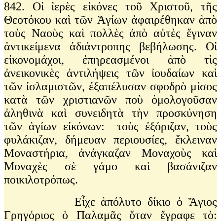
842. Οἱ ἱερὲς εἰκόνες τοῦ Χριστοῦ, τῆς
Θεοτόκου καὶ τῶν Ἁγίων ἀφαιρέθηκαν ἀπὸ
τοὺς Ναοὺς καὶ πολλὲς ἀπὸ αὐτὲς ἔγιναν
ἀντικείμενα ἀδιάντροπης βεβήλωσης. Οἱ
εἰκονομάχοι, ἐπηρεασμένοι ἀπὸ τὶς
ἀνεικονικὲς ἀντιλήψεις τῶν ἰουδαίων καὶ
τῶν ἰσλαμιστῶν, ἐξαπέλυσαν σφοδρὸ μίσος
κατὰ τῶν χριστιανῶν ποὺ ὁμολογοῦσαν
ἀληθινὰ καὶ συνειδητὰ τὴν προσκύνηση
τῶν ἁγίων εἰκόνων: τοὺς ἐξόριζαν, τοὺς
φυλάκιζαν, δήμευαν περιουσίες, ἔκλειναν
Μοναστήρια, ἀνάγκαζαν Μοναχοὺς καὶ
Μοναχὲς σὲ γάμο καὶ βασάνιζαν
ποικιλοτρόπως.
Εἶχε ἀπόλυτο δίκιο ὁ Ἅγιος
Γρηγόριος ὁ Παλαμᾶς ὅταν ἔγραφε τὸ: