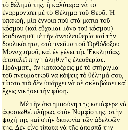
τὸ θέλημά της, ἤ καλύτερα νὰ τὸ
ἐναρμονίσει μὲ τὸ Θέλημα τοῦ Θεοῦ. Ἡ
ὑπακοή, μία ἔννοια ποὺ στὰ μάτια τοῦ
κόσμου (καὶ εὔχομαι μόνο τοῦ κόσμου)
ἰσοδυναμεῖ μὲ τὴν ἀνευλευθερία καὶ τὴν
δουλικότητα, στὸ πνεῦμα τοῦ Ὀρθόδοξου
Μοναχισμοῦ, καὶ ἐν γένει τῆς Ἐκκλησίας,
ἀποτελεῖ πηγὴ ἀληθινῆς ἐλευθερίας.
Πράγματι, ἄν καταφέρεις μὲ τὸ στήριγμα
τοῦ πνευματικοῦ να κόψεις τὸ θέλημά σου,
τίποτα πιὰ δὲν ὑπάρχει νὰ σὲ σκλαβώσει καὶ
ἔχεις νικήσει τὴν φύση.
Μὲ τὴν ἀκτημοσύνη της κατάφερε νὰ
ἀφοσιωθεῖ πλήρως στὸν Νυμφίο της, στὴν
ψυχή της καὶ στὴν διακονία τῶν ἀδελφῶν
της. Δὲν εἶχε τίποτα νὰ τῆς ἀποσπᾶ τὴν