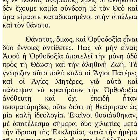
δὲν ἔχουμε καμία σύνδεση μὲ τὸν Θεὸ καὶ
ἄρα εἴμαστε καταδικασμένοι στὴν ἀπώλεια
καὶ τὸν θάνατο.
Θάνατος, ὅμως, καὶ Ὀρθοδοξία εἶναι
δύο ἔννοιες ἀντίθετες. Πώς νὰ μὴν εἶναι;
Ἀφοῦ ἡ Ὀρθοδοξία ἀποτελεῖ τὴν μόνη ὁδὸ
πρὸς τὴ Θέωση καὶ τὴν ἀληθινὴ Ζωή. Τὸ
γνώριζαν αὐτὸ πολὺ καλὰ οἱ Ἅγιοι Πατέρες
καὶ οἱ Ἁγίες Μητέρες, γιὰ αὐτὸ καὶ
πάλαιψαν νὰ κρατήσουν τὴν Ὀρθοδοξία
ἀνόθευτη καὶ ὄχι ἐπειδὴ ἦταν
πεισματάρηδες, οὔτε διότι τὴ θεώρησαν ὡς
μία καλὴ ἰδεολογία. Ἐκεῖνοι θυσιάσθηκαν,
μὲ ἀποτέλεσμα σήμερα, δύο χιλιετίες μετὰ
τὴν ἵδρυση τῆς Ἐκκλησίας κατὰ τὴν ἡμέρα