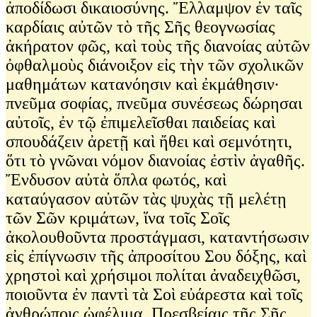
ἀποδίδωσι δικαιοσύνης. Ἔλλαμψον ἐν ταῖς
καρδίαις αὐτῶν τὸ τῆς Σῆς θεογνωσίας
ἀκήρατον φῶς, καὶ τοὺς τῆς διανοίας αὐτῶν
ὀφθαλμοὺς διάνοιξον εἰς τὴν τῶν σχολικῶν
μαθημάτων κατανόησιν καὶ ἐκμάθησιν·
πνεῦμα σοφίας, πνεῦμα συνέσεως δώρησαι
αὐτοῖς, ἐν τῷ ἐπιμελεῖσθαι παιδείας καὶ
σπουδάζειν ἀρετῇ καὶ ἤθει καὶ σεμνότητι,
ὅτι τὸ γνῶναι νόμον διανοίας ἐστὶν ἀγαθῆς.
Ἔνδυσον αὐτὰ ὅπλα φωτός, καὶ
καταύγασον αὐτῶν τὰς ψυχὰς τῇ μελέτῃ
τῶν Σῶν κριμάτων, ἵνα τοῖς Σοῖς
ἀκολουθοῦντα προστάγμασι, καταντήσωσιν
εἰς ἐπίγνωσιν τῆς ἀπροσίτου Σου δόξης, καὶ
χρηστοὶ καὶ χρήσιμοι πολίται ἀναδειχθῶσι,
ποιοῦντα ἐν παντὶ τὰ Σοὶ εὐάρεστα καὶ τοῖς
ἀνθρώποις ὠφέλιμα. Πρεσβείαις τῆς Σῆς