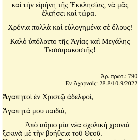
καὶ τὴν εἰρήνη τῆς Ἐκκλησίας, νὰ μᾶς
ἐλεήσει καὶ τώρα.
Χρόνια πολλὰ καὶ εὐλογημένα σὲ ὅλους!
Καλὸ ὑπόλοιπο τῆς Ἁγίας καὶ Μεγάλης
Τεσσαρακοστῆς!
Ἀρ. πρωτ.: 790
Ἐν Ἀχαρναῖς: 28-8/10-9/2022
Ἀ
γαπητοὶ ἐν Χριστῷ ἀδελφοί,
Ἀγαπητά μου παιδιά,
Ἀπὸ αὔριο μία νέα σχολικὴ χρονιὰ
ξεκινᾶ μὲ τὴν βοήθεια τοῦ Θεοῦ.