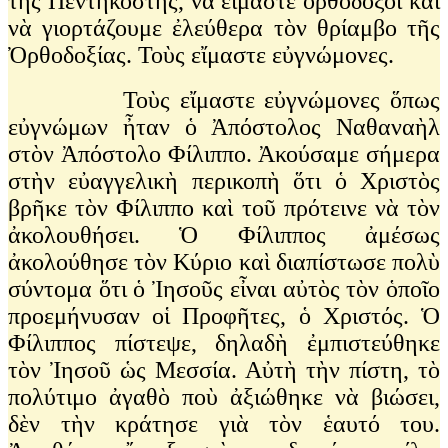
τῆς Πεντηκοστῆς, νὰ εἴμαστε ὀρθόδοξοι καὶ
νὰ γιορτάζουμε ἐλεύθερα τὸν θρίαμβο τῆς
Ὀρθοδοξίας. Τοὺς εἴμαστε εὐγνώμονες.
Τοὺς εἴμαστε εὐγνώμονες ὅπως
εὐγνώμων ἦταν ὁ Ἀπόστολος Ναθαναὴλ
στὸν Ἀπόστολο Φίλιππο. Ἀκούσαμε σήμερα
στὴν εὐαγγελικὴ περικοπὴ ὅτι ὁ Χριστὸς
βρῆκε τὸν Φίλιππο καὶ τοῦ πρότεινε νὰ τὸν
ἀκολουθήσει. Ὁ Φίλιππος ἀμέσως
ἀκολούθησε τὸν Κύριο καὶ διαπίστωσε πολὺ
σύντομα ὅτι ὁ Ἰησοῦς εἶναι αὐτὸς τὸν ὁποῖο
προεμήνυσαν οἱ Προφῆτες, ὁ Χριστός. Ὁ
Φίλιππος πίστεψε, δηλαδὴ ἐμπιστεύθηκε
τὸν Ἰησοῦ ὡς Μεσσία. Αὐτὴ τὴν πίστη, τὸ
πολύτιμο ἀγαθὸ ποὺ ἀξιώθηκε νὰ βιώσει,
δὲν τὴν κράτησε γιὰ τὸν ἑαυτό του.