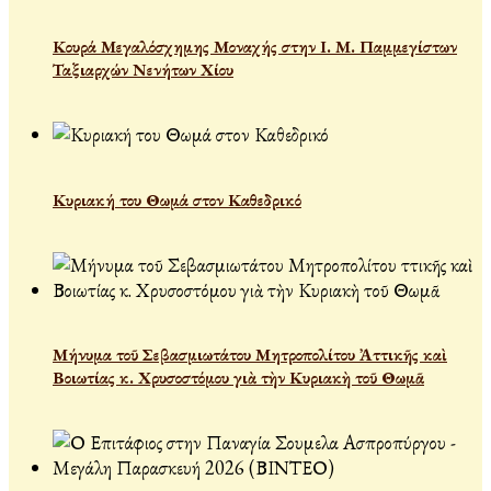
Κουρά Μεγαλόσχημης Μοναχής στην Ι. Μ. Παμμεγίστων
Ταξιαρχών Νενήτων Χίου
Κυριακή του Θωμά στον Καθεδρικό
Μήνυμα τοῦ Σεβασμιωτάτου Μητροπολίτου Ἀττικῆς καὶ
Βοιωτίας κ. Χρυσοστόμου γιὰ τὴν Κυριακὴ τοῦ Θωμᾶ