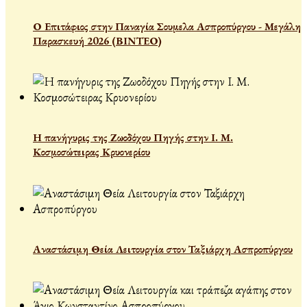
Ο Επιτάφιος στην Παναγία Σουμελα Ασπροπύργου - Μεγάλη
Παρασκευή 2026 (ΒΙΝΤΕΟ)
Η πανήγυρις της Ζωοδόχου Πηγής στην Ι. Μ.
Κοσμοσώτειρας Κρυονερίου
Αναστάσιμη Θεία Λειτουργία στον Ταξιάρχη Ασπροπύργου