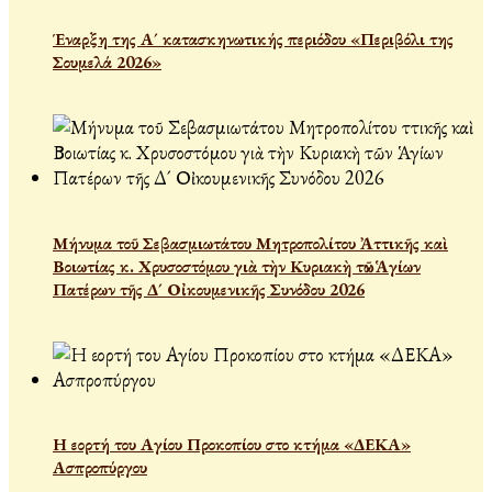
Έναρξη της Α´ κατασκηνωτικής περιόδου «Περιβόλι της
Σουμελά 2026»
Μήνυμα τοῦ Σεβασμιωτάτου Μητροπολίτου Ἀττικῆς καὶ
Βοιωτίας κ. Χρυσοστόμου γιὰ τὴν Κυριακὴ τῶν Ἁγίων
Πατέρων τῆς Δ´ Οἰκουμενικῆς Συνόδου 2026
Η εορτή του Αγίου Προκοπίου στο κτήμα «ΔΕΚΑ»
Ασπροπύργου