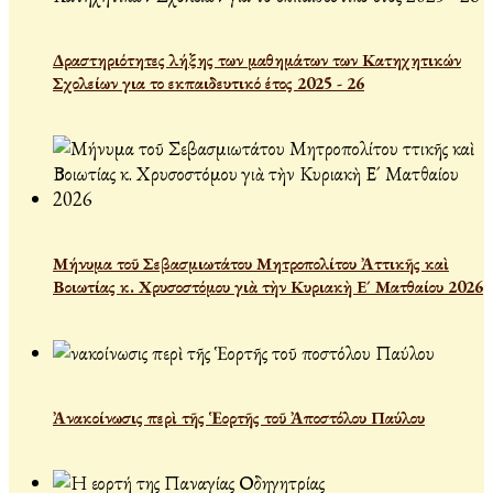
Δραστηριότητες λήξης των μαθημάτων των Κατηχητικών
Σχολείων για το εκπαιδευτικό έτος 2025 - 26
Μήνυμα τοῦ Σεβασμιωτάτου Μητροπολίτου Ἀττικῆς καὶ
Βοιωτίας κ. Χρυσοστόμου γιὰ τὴν Κυριακὴ Ε´ Ματθαίου 2026
Ἀνακοίνωσις περὶ τῆς Ἑορτῆς τοῦ Ἀποστόλου Παύλου