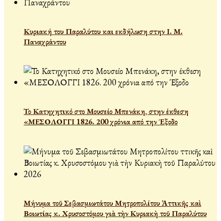
Κυριακή του Παραλύτου και εκδήλωση στην Ι. Μ.
Παναχράντου
Το Κατηχητικό στο Μουσείο Μπενάκη, στην έκθεση
«ΜΕΣΟΛΟΓΓΙ 1826. 200 χρόνια από την Έξοδο
Μήνυμα τοῦ Σεβασμιωτάτου Μητροπολίτου Ἀττικῆς καὶ
Βοιωτίας κ. Χρυσοστόμου γιὰ τὴν Κυριακὴ τοῦ Παραλύτου