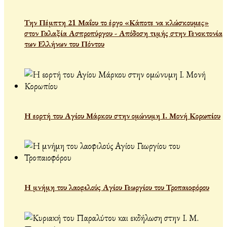
Την Πέμπτη 21 Μαΐου το έργο «Κάποτε να κλώσκουμες»
στον Γαλαξία Ασπροπύργου - Απόδοση τιμής στην Γενοκτονία
των Ελλήνων του Πόντου
Η εορτή του Αγίου Μάρκου στην ομώνυμη Ι. Μονή Κορωπίου
Η μνήμη του λαοφιλούς Αγίου Γεωργίου του Τροπαιοφόρου