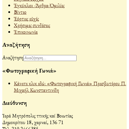
Ἐγκύκλιοι -Ἄρθρα-Ὁμιλίες
Βίντεο
Ἐόρτιες εὐχές
Χρήσιμες συνδέσεις
Ἐπικοινωνία
Αναζήτηση
Αναζήτηση
«Φωτογραφική Γωνιά»
Κάνετε κλικ εδώ: «Φωτογραφική Γωνιά» Πρεσβυτέρου Π.
Μιχαήλ Κωνσταντινίδη
Διεύθυνση
Ἱερά Μητρόπολις Ἀττικῆς καί Βοιωτίας
Δημοκρίτου 18, Ἀχαρναί, 136 71
Τηλ. 210 2466385