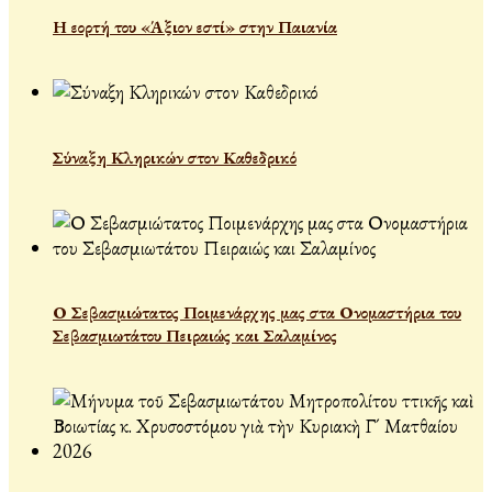
Η εορτή του «Άξιον εστί» στην Παιανία
Σύναξη Κληρικών στον Καθεδρικό
Ο Σεβασμιώτατος Ποιμενάρχης μας στα Ονομαστήρια του
Σεβασμιωτάτου Πειραιώς και Σαλαμίνος