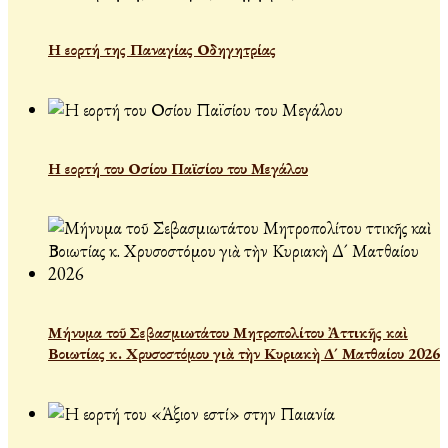
Η εορτή της Παναγίας Οδηγητρίας
Η εορτή του Οσίου Παϊσίου του Μεγάλου
Μήνυμα τοῦ Σεβασμιωτάτου Μητροπολίτου Ἀττικῆς καὶ
Βοιωτίας κ. Χρυσοστόμου γιὰ τὴν Κυριακὴ Δ´ Ματθαίου 2026