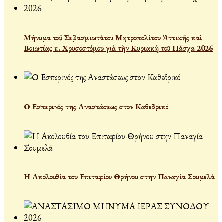
Μήνυμα τοῦ Σεβασμιωτάτου Μητροπολίτου Ἀττικῆς καὶ
Βοιωτίας κ. Χρυσοστόμου γιὰ τὴν Κυριακὴ τοῦ Πάσχα 2026
Ο Εσπερινός της Αναστάσεως στον Καθεδρικό
Η Ακολουθία του Επιταφίου Θρήνου στην Παναγία Σουμελά