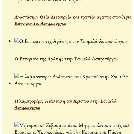
Αναστάσιμη Θεία Λειτουργία και τράπεζα αγάπης στον Άγιο
Κωνσταντίνο Ασπροπύργου
Ο Εσπερινός της Αγάπης στην Σουμελά Ασπροπύργου
Η λαμπροφόρος Ανάσταση του Χριστού στην Σουμελά
Ασπροπύργου