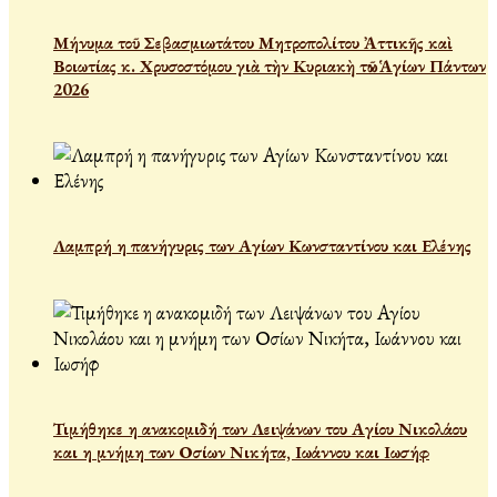
Μήνυμα τοῦ Σεβασμιωτάτου Μητροπολίτου Ἀττικῆς καὶ
Βοιωτίας κ. Χρυσοστόμου γιὰ τὴν Κυριακὴ τῶν Ἁγίων Πάντων
2026
Λαμπρή η πανήγυρις των Αγίων Κωνσταντίνου και Ελένης
Τιμήθηκε η ανακομιδή των Λειψάνων του Αγίου Νικολάου
και η μνήμη των Οσίων Νικήτα, Ιωάννου και Ιωσήφ