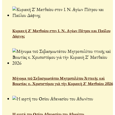
Κυριακή Ζ' Ματθαίου στον Ι. Ν. Αγίων Πέτρου και Παύλου
Δάφνης
Μήνυμα τοῦ Σεβασμιωτάτου Μητροπολίτου Ἀττικῆς καὶ
Βοιωτίας κ. Χρυσοστόμου γιὰ τὴν Κυριακὴ Ζ΄ Ματθαίου 2026
Η εορτή του Οσίου Αθανασίου του Αθωνίτου