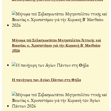
Μήνυμα τοῦ Σεβασμιωτάτου Μητροπολίτου Ἀττικῆς καὶ
Βοιωτίας κ. Χρυσοστόμου γιὰ τὴν Κυριακὴ Β´ Ματθαίου
2026
Η πανήγυρη των Αγίων Πάντων στη Θήβα