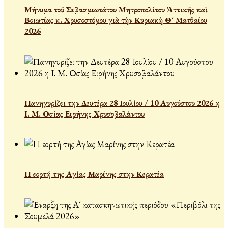
Μήνυμα τοῦ Σεβασμιωτάτου Μητροπολίτου Ἀττικῆς καὶ
Βοιωτίας κ. Χρυσοστόμου γιὰ τὴν Κυριακὴ Θ´ Ματθαίου
2026
Πανηγυρίζει την Δευτέρα 28 Ιουλίου / 10 Αυγούστου 2026 η
Ι. Μ. Οσίας Ειρήνης Χρυσοβαλάντου
Η εορτή της Αγίας Μαρίνης στην Κερατέα