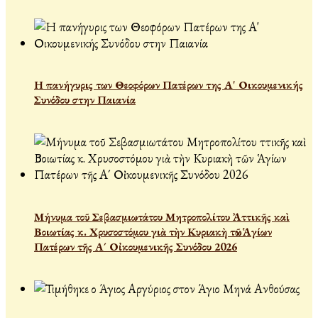
Η πανήγυρις των Θεοφόρων Πατέρων της Α' Οικουμενικής
Συνόδου στην Παιανία
Μήνυμα τοῦ Σεβασμιωτάτου Μητροπολίτου Ἀττικῆς καὶ
Βοιωτίας κ. Χρυσοστόμου γιὰ τὴν Κυριακὴ τῶν Ἁγίων
Πατέρων τῆς Α´ Οἰκουμενικῆς Συνόδου 2026