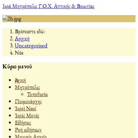
Ιερά Μητρόπολις Γ.Ο.Χ. Αττικής & Βοιωτίας
Βρίσκεστε εδώ:
Αρχική
Uncategorised
Νέα
Κύριο μενού
Ἀρχική
Μητρόπολις
Τοποθεσία
Ποιμενάρχης
Ἱεροὶ Ναοί
Ἱερὲς Μονές
Εἰδήσεις
Ροή ειδήσεων
Μηνιαίο Αρχείο